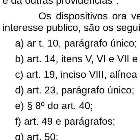
e dá outras providências".
Os dispositivos ora vetad
interesse publico, são os segu
a) ar t. 10, parágrafo único;
b) art. 14, itens V, VI e VII 
c) art. 19, inciso VIII, alínea 
d) art. 23, parágrafo único;
e) § 8º do art. 40;
f) art. 49 e parágrafos;
g) art. 50;