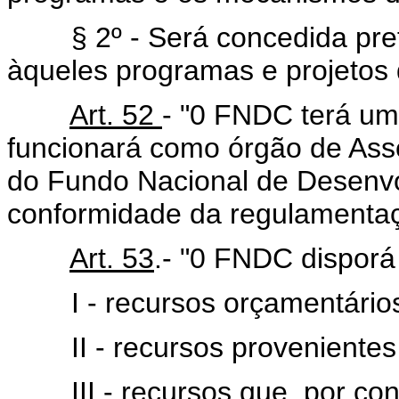
§ 2º - Será concedida prefe
àqueles programas e projetos 
Art. 52
- "0 FNDC terá um
funcionará como órgão de As
do Fundo Nacional de Desenvo
conformidade da regulamentaç
Art. 53
.- "0 FNDC disporá
I - recursos orçamentários 
II - recursos provenientes de
III - recursos que, por convê