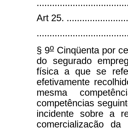
...................................
Art 25. .........................
...................................
o
§ 9
Cinqüenta por cen
do segurado empreg
física a que se ref
efetivamente recolhi
mesma competênc
competências seguinte
incidente sobre a r
comercialização da 