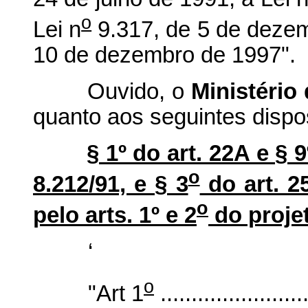
o
Lei n
9.317, de 5 de dezem
10 de dezembro de 1997".
Ouvido, o
Ministério
quanto aos seguintes dispos
§ 1º do art. 22A e § 
o
8.212/91, e § 3
do art. 2
o
pelo arts. 1º e 2
do proje
‘
o
"Art 1
........................