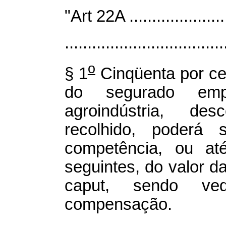
"Art 22A ........................
...................................
o
§ 1
Cinqüenta por cen
do segurado emp
agroindústria, de
recolhido, poderá
competência, ou at
seguintes, do valor da
caput, sendo ve
compensação.