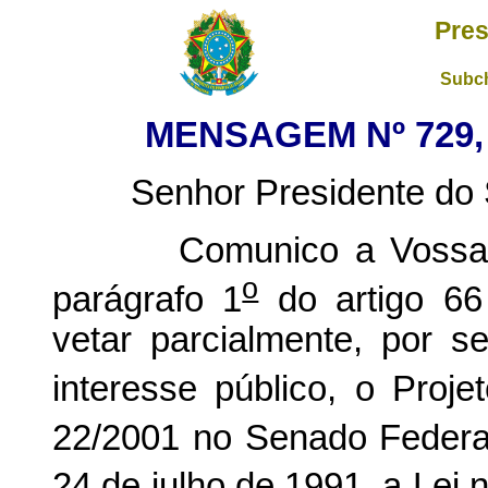
Pres
Subch
MENSAGEM Nº 729, 
Senhor Presidente do S
Comunico a Vossa Exc
o
parágrafo 1
do artigo 66 
vetar parcialmente, por se
interesse público, o Proje
22/2001 no Senado Federal)
24 de julho de 1991, a Lei 