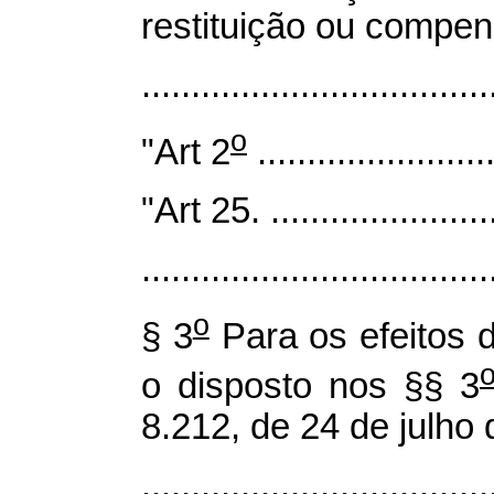
restituição ou compe
...................................
o
"Art 2
........................
"Art 25. ........................
...................................
o
§ 3
Para os efeitos d
o disposto nos §§ 3
8.212, de 24 de julho
...................................