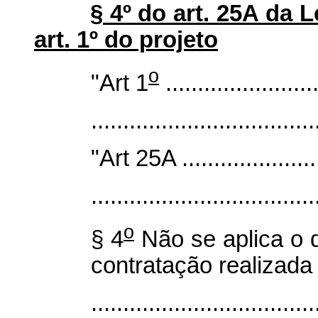
§ 4º do art. 25A da L
art. 1º do projeto
o
"Art 1
........................
...................................
"Art 25A ........................
...................................
o
§ 4
Não se aplica o d
contratação realizada 
...................................