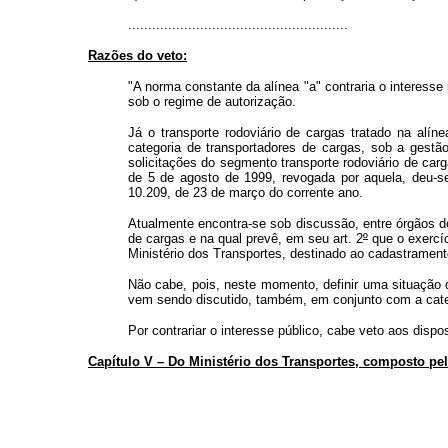
.......................................................
Razões do veto:
"A norma constante da alínea "a" contraria o interess
sob o regime de autorização.
Já o transporte rodoviário de cargas tratado na alí
categoria de transportadores de cargas, sob a gestão 
solicitações do segmento transporte rodoviário de car
de 5 de agosto de 1999, revogada por aquela, deu-se,
10.209, de 23 de março do corrente ano.
Atualmente encontra-se sob discussão, entre órgãos do 
de cargas e na qual prevê, em seu art. 2
º
que o exercíc
Ministério dos Transportes, destinado ao cadastramento
Não cabe, pois, neste momento, definir uma situação 
vem sendo discutido, também, em conjunto com a cate
Por contrariar o interesse público, cabe veto aos dispo
Capítulo V – Do Ministério dos Transportes, composto pelos