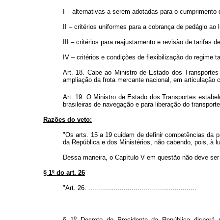
I – alternativas a serem adotadas para o cumprimento d
II – critérios uniformes para a cobrança de pedágio ao 
III – critérios para reajustamento e revisão de tarifas 
IV – critérios e condições de flexibilização do regime 
Art. 18. Cabe ao Ministro de Estado dos Transportes
ampliação da frota mercante nacional, em articulação
Art. 19. O Ministro de Estado dos Transportes estabele
brasileiras de navegação e para liberação do transporte
Razões do veto:
"Os arts. 15 a 19 cuidam de definir competências da p
da República e dos Ministérios, não cabendo, pois, à lu
Dessa maneira, o Capítulo V em questão não deve ser s
§ 1
º
do art. 26
"Art. 26. .......................................................
.......................................................
o
§ 1
Decreto do Presidente da República disporá s