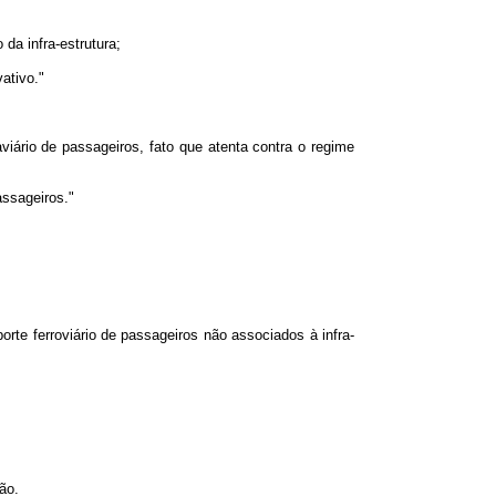
da infra-estrutura;
vativo."
viário de passageiros, fato que atenta contra o regime
assageiros."
orte ferroviário de passageiros não associados à infra-
ão.