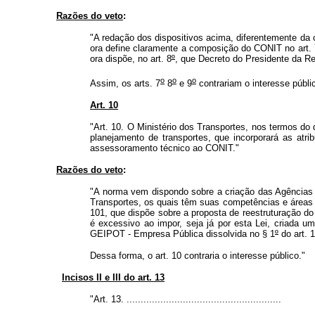
Razões do veto
:
"A redação dos dispositivos acima, diferentemente da
ora define claramente a composição do CONIT no art. 
ora dispõe, no art. 8
º
, que Decreto do Presidente da R
o
o
o
Assim, os arts. 7
8
e 9
contrariam o interesse públi
Art. 10
"Art. 10. O Ministério dos Transportes, nos termos do 
planejamento de transportes, que incorporará as atr
assessoramento técnico ao CONIT."
Razões do veto
:
"A norma vem dispondo sobre a criação das Agências R
Transportes, os quais têm suas competências e áreas de
101, que dispõe sobre a proposta de reestruturação d
é excessivo ao impor, seja já por esta Lei, criada um
GEIPOT - Empresa Pública dissolvida no § 1
º
do art. 
Dessa forma, o art. 10 contraria o interesse público."
Incisos II e III do art. 13
"Art. 13. .......................................................