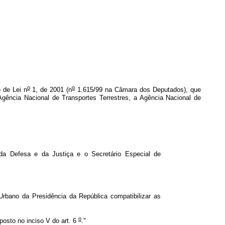
o
o
o de Lei n
1, de 2001 (n
1.615/99 na Câmara dos Deputados), que
 Agência Nacional de Transportes Terrestres, a Agência Nacional de
a Defesa e da Justiça e o Secretário Especial de
rbano da Presidência da República compatibilizar as
o
osto no inciso V do art. 6
."