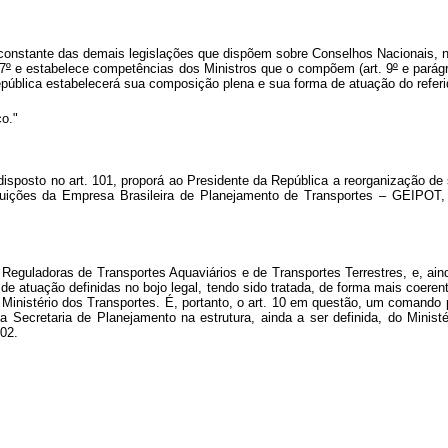
 constante das demais legislações que dispõem sobre Conselhos Nacionais, 
7
º
e estabelece competências dos Ministros que o compõem (art. 9
º
e parágr
epública estabelecerá sua composição plena e sua forma de atuação do refer
co."
disposto no art. 101, proporá ao Presidente da República a reorganização de 
ibuições da Empresa Brasileira de Planejamento de Transportes – GEIPOT, d
eguladoras de Transportes Aquaviários e de Transportes Terrestres, e, ain
 atuação definidas no bojo legal, tendo sido tratada, de forma mais coerente,
o Ministério dos Transportes. É, portanto, o art. 10 em questão, um coma
a Secretaria de Planejamento na estrutura, ainda a ser definida, do Ministé
102.