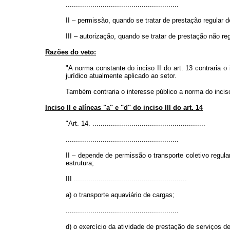
.......................................................
II – permissão, quando se tratar de prestação regular d
III – autorização, quando se tratar de prestação não reg
Razões do veto:
"A norma constante do inciso II do art. 13 contraria 
jurídico atualmente aplicado ao setor.
Também contraria o interesse público a norma do inciso
Inciso II e alíneas "a" e "d" do inciso III do art. 14
"Art. 14. .......................................................
.......................................................
II – depende de permissão o transporte coletivo regula
estrutura;
III .......................................................
a) o transporte aquaviário de cargas;
.......................................................
d) o exercício da atividade de prestação de serviços d