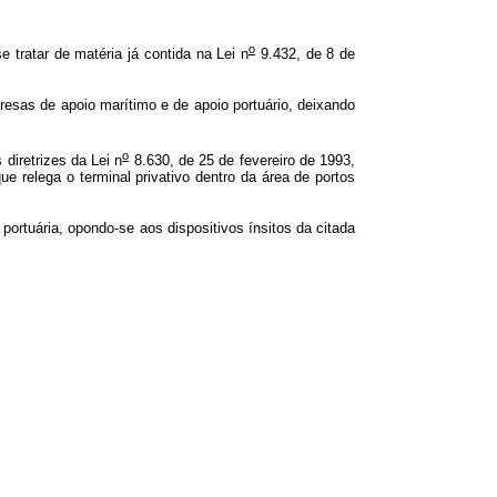
o
 tratar de matéria já contida na Lei n
9.432, de 8 de
resas de apoio marítimo e de apoio portuário, deixando
o
 diretrizes da Lei n
8.630, de 25 de fevereiro de 1993,
e relega o terminal privativo dentro da área de portos
 portuária, opondo-se aos dispositivos ínsitos da citada