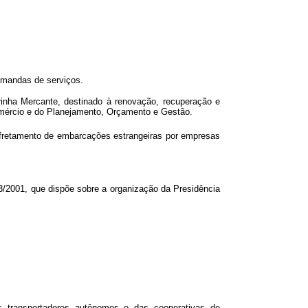
 demandas de serviços.
rinha Mercante, destinado à renovação, recuperação e
omércio e do Planejamento, Orçamento e Gestão.
afretamento de embarcações estrangeiras por empresas
/2001, que dispõe sobre a organização da Presidência
s transportadores autônomos e das cooperativas de