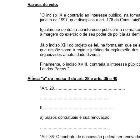
Razoes de veto:
"O inciso IX é contrário ao interesse público, na form
janeiro de 1997, que disciplina o art. 178 da Constituiç
Igualmente contrária ao interesse público é a norma c
à margem do exercício de seu poder de polícia as dem
Já o inciso XIII do projeto de lei, na forma em que se e
que dispõe sobre o regime jurídico da exploração dos 
organizados a autoridade diversa.
Finalmente, o inciso XVIII, contraria o interesse públi
Lei dos Portos."
Alínea "a" do inciso II do art. 28 e arts. 36 e 40
"Art. 28. .......................................................
.......................................................
II - .......................................................
a) prazos contratuais e sua renovação;
.......................................................
"Art. 36. O contrato de concessão poderá ser renovado