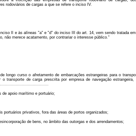
es rodoviários de cargas a que se refere o inciso IV.
iso II e às alíneas "a" e "d" do inciso III do art. 14, vem sendo tratada em 
to, não merece acatamento, por contrariar o interesse público."
de longo curso o afretamento de embarcações estrangeiras para o transpor
r o transporte de carga prescrita por empresa de navegação estrangeira, r
.................................
s de apoio marítimo e portuário;
is portuários privativos, fora das áreas de portos organizados;
desincorporação de bens, no âmbito das outorgas e dos arrendamentos;