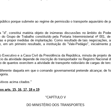
e público porque submete ao regime de permissão o transporte aquaviário de 
nea "d", constitui matéria objeto de inúmeras discussões no âmbito do Pod
do Grupo de Trabalho constituído pela Portaria Interministerial n
º
001, de 
gas e propor medidas de implantação. Como resultado de tais negociações, ai
 em um primeiro resultado, a instituição do "Vale-Pedágio", inicialmente p
Executivo e a Casa Civil da Presidência da República, minuta de projeto de 
io da atividade depende de inscrição do transportador no Registro Nacional
 de quantos exercitem a atividade de transporte rodoviário de cargas de terc
diferente daquela em que o comando governamental pretende alcançar, de f
goria.
sitivos acima citados."
 arts. 15, 16, 17, 18 e 19
"CAPÍTULO V
DO MINISTÉRIO DOS TRANSPORTES