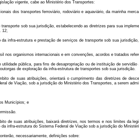
gislação vigente, cabe ao Ministério dos Transportes:
cionais dos transportes ferroviário, rodoviário e aquaviário, da marinha merc
 transporte sob sua jurisdição, estabelecendo as diretrizes para sua implem
. 12;
o da infra-estrutura e prestação de serviços de transporte sob sua jurisdiç
asil nos organismos internacionais e em convenções, acordos e tratados refer
utilidade pública, para fins de desapropriação ou de instituição de servidã
utorgas de exploração da infra-estrutura de transportes sob sua jurisdição.
bito de suas atribuições, orientará o cumprimento das diretrizes de desce
eral de Viação, sob a jurisdição do Ministério dos Transportes, a serem admi
os Municípios; e
ermissão.
o de suas atribuições, baixará diretrizes, nos termos e nos limites da legisl
da infra-estrutura do Sistema Federal de Viação sob a jurisdição do Ministér
 conterão, necessariamente, definições sobre: