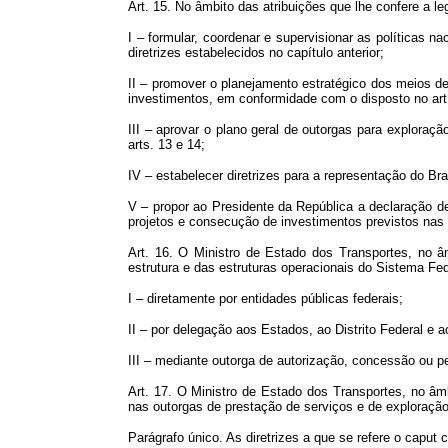
Art. 15. No âmbito das atribuições que lhe confere a le
I – formular, coordenar e supervisionar as políticas na
diretrizes estabelecidos no capítulo anterior;
II – promover o planejamento estratégico dos meios de
investimentos, em conformidade com o disposto no art
III – aprovar o plano geral de outorgas para exploraçã
arts. 13 e 14;
IV – estabelecer diretrizes para a representação do Br
V – propor ao Presidente da República a declaração de 
projetos e consecução de investimentos previstos nas o
Art. 16. O Ministro de Estado dos Transportes, no âm
estrutura e das estruturas operacionais do Sistema Fed
I – diretamente por entidades públicas federais;
II – por delegação aos Estados, ao Distrito Federal e a
III – mediante outorga de autorização, concessão ou p
Art. 17. O Ministro de Estado dos Transportes, no âmbit
nas outorgas de prestação de serviços e de exploração 
Parágrafo único. As diretrizes a que se refere o caput