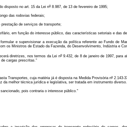
o
o disposto no art. 15 da Lei n
8.987, de 13 de fevereiro de 1995;
longo das rodovias federais;
de prestação de serviços de transporte;
tarifário, em função do interesse público, das características setoriais e das
 formular e supervisionar a execução da política referente ao Fundo de Ma
 com os Ministros de Estado da Fazenda, do Desenvolvimento, Indústria e C
o
cerá diretrizes, nos termos da Lei n
9.432, de 8 de janeiro de 1997, para 
 de cargas prescritas."
asta Transportes, cuja matéria já é disposta na Medida Provisória n
º
2.143-33
z da melhor técnica jurídica e legislativa, ser tratada em instrumento diverso.
ancionado, pois contraria o interesse público."
obre a inscrição das empresas de transporte rodoviário de cargas, do