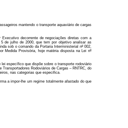
passageiros mantendo o transporte aquaviário de cargas
er Executivo decorrente de negociações diretas com a
5 de julho de 2000, que tem por objetivo analisar as
nda sob o comando da Portaria Interministerial n
º
002,
or Medida Provisória, hoje matéria disposta na Lei n
º
lei específico que dispõe sobre o transporte rodoviário
 de Transportadores Rodoviários de Cargas – RNTRC, do
eiros, nas categorias que especifica.
orma a impor-lhe um regime totalmente afastado do que