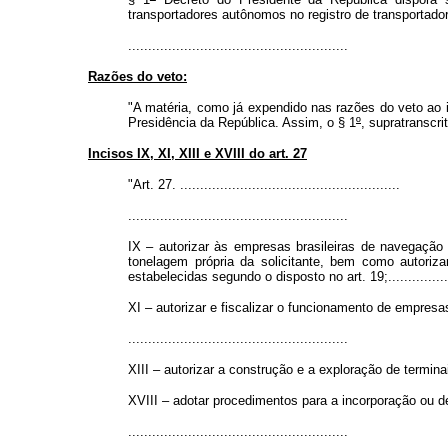
transportadores autônomos no registro de transportador
.......................................................
Razões do veto:
"A matéria, como já expendido nas razões do veto ao inc
Presidência da República. Assim, o § 1
º
, supratranscri
Incisos IX, XI, XIII e XVIII do art. 27
"Art. 27. .......................................................
.......................................................
IX – autorizar às empresas brasileiras de navegação 
tonelagem própria da solicitante, bem como autoriza
estabelecidas segundo o disposto no art. 19;......................
XI – autorizar e fiscalizar o funcionamento de empresa
.......................................................
XIII – autorizar a construção e a exploração de termina
XVIII – adotar procedimentos para a incorporação ou 
.......................................................