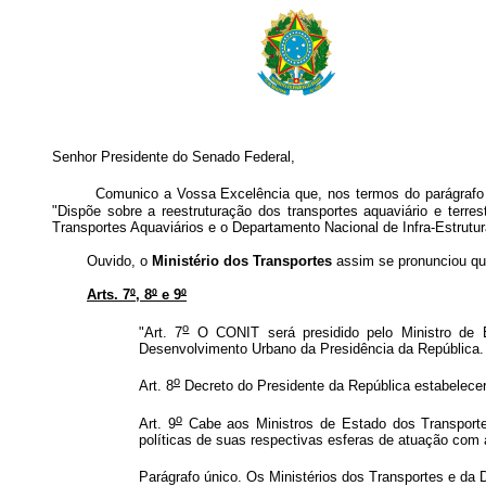
Senhor Presidente do Senado Federal,
Comunico a Vossa Excelência que, nos termos do parágrafo
"Dispõe sobre a reestruturação dos transportes aquaviário e terre
Transportes Aquaviários e o Departamento Nacional de Infra-Estrutur
Ouvido, o
Ministério dos Transportes
assim se pronunciou qua
Arts. 7
º
, 8
º
e 9
º
o
"Art. 7
O CONIT será presidido pelo Ministro de 
Desenvolvimento Urbano da Presidência da República.
o
Art. 8
Decreto do Presidente da República estabelece
o
Art. 9
Cabe aos Ministros de Estado dos Transportes
políticas de suas respectivas esferas de atuação com 
Parágrafo único. Os Ministérios dos Transportes e da