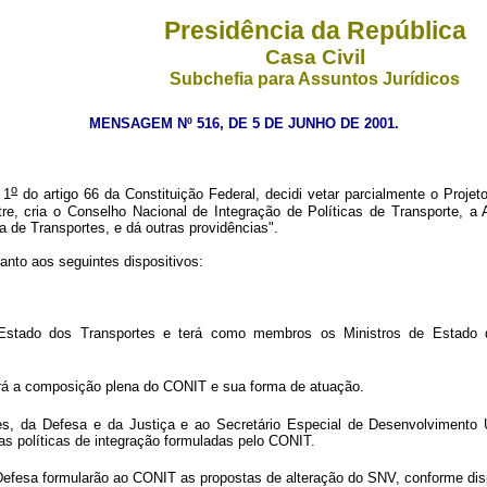
Presidência da República
Casa Civil
Subchefia para Assuntos Jurídicos
MENSAGEM Nº 516, DE 5 DE JUNHO DE 2001.
o
 1
do artigo 66 da Constituição Federal, decidi vetar parcialmente o Projet
stre, cria o Conselho Nacional de Integração de Políticas de Transporte, a
a de Transportes, e dá outras providências".
nto aos seguintes dispositivos:
Estado dos Transportes e terá como membros os Ministros de Estado d
rá a composição plena do CONIT e sua forma de atuação.
, da Defesa e da Justiça e ao Secretário Especial de Desenvolvimento U
as políticas de integração formuladas pelo CONIT.
 Defesa formularão ao CONIT as propostas de alteração do SNV, conforme disp