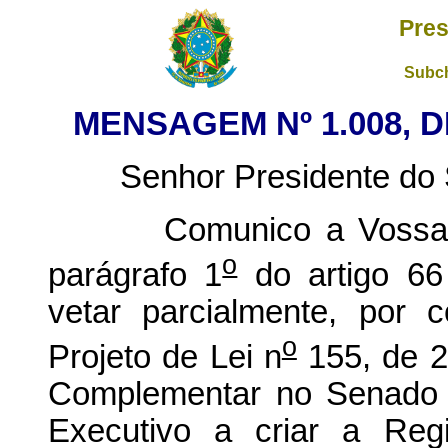
Pres
Subch
MENSAGEM Nº 1.008, D
Senhor Presidente do S
Comunico a Vossa Exc
o
parágrafo 1
do artigo 66 
vetar parcialmente, por c
o
Projeto de Lei n
155, de 2
Complementar no Senado F
Executivo a criar a Regi