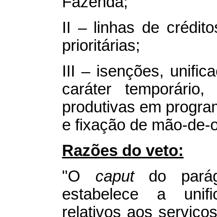
Fazenda;
II – linhas de crédit
prioritárias;
III – isenções, unific
caráter temporário,
produtivas em progr
e fixação de mão-de-o
Razões do veto:
"O
caput
do parágr
estabelece a unif
relativos aos serviços