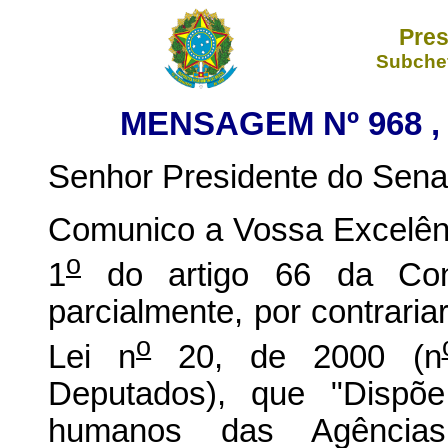
Pres
Subchef
MENSAGEM Nº 968 , 
Senhor Presidente do Sena
Comunico a Vossa Excelênc
o
1
do artigo 66 da Const
parcialmente, por contrariar
o
Lei n
20, de 2000 (n
Deputados), que "Dispõ
humanos das Agência