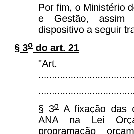
Por fim, o Ministério
e Gestão, assim 
dispositivo a seguir tr
o
§ 3
do art. 21
"Ar
...................................
...................................
o
§ 3
A fixação das 
ANA na Lei Orça
programação orçam