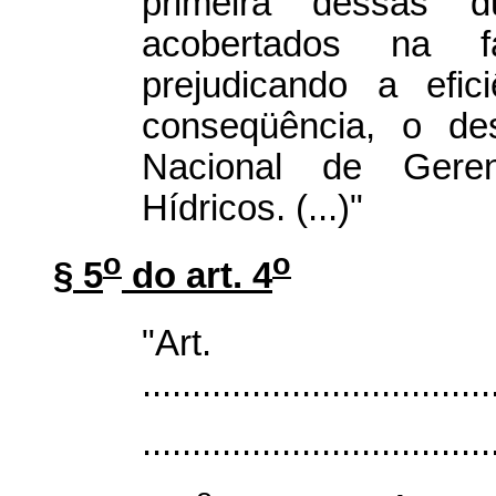
primeira dessas 
acobertados na f
prejudicando a efic
conseqüência, o de
Nacional de Gere
Hídricos. (...)"
o
o
§ 5
do art. 4
"Ar
...................................
...................................