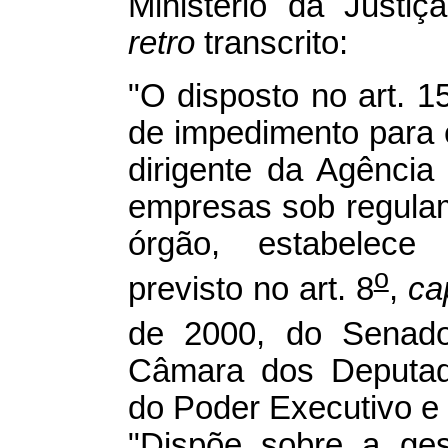
Ministério da Justiç
retro
transcrito:
"O disposto no art. 1
de impedimento para e
dirigente da Agência
empresas sob regulam
órgão, estabelece 
o
previsto no art. 8
,
ca
de 2000, do Senado
Câmara dos Deputado
do Poder Executivo e
"Dispõe sobre a ge