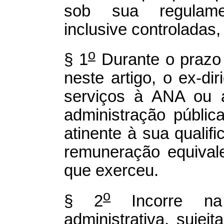
sob sua regulamen
inclusive controladas,
o
§ 1
Durante o prazo 
neste artigo, o ex-di
serviços à ANA ou a
administração públic
atinente à sua qualifi
remuneração equival
que exerceu.
o
§ 2
Incorre na 
administrativa, sujei