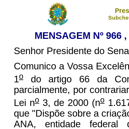
Pres
Subchef
MENSAGEM Nº 966 , 
Senhor Presidente do Sena
Comunico a Vossa Excelênc
o
1
do artigo 66 da Const
parcialmente, por contrariar
o
o
Lei n
3, de 2000 (n
1.617
que "Dispõe sobre a criaçã
ANA, entidade federal 