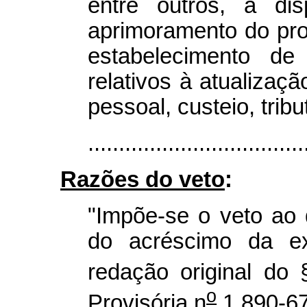
entre outros, a dis
aprimoramento do pro
estabelecimento d
relativos à atualizaçã
pessoal, custeio, trib
...................................
Razões do veto
:
"Impõe-se o veto ao 
do acréscimo da ex
redação original do 
o
Provisória n
1.890-67