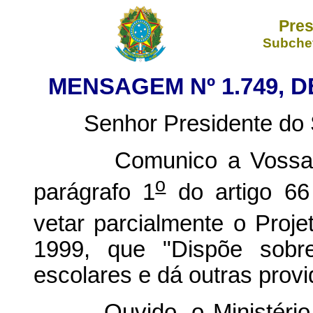
Pres
Subchef
MENSAGEM Nº 1.749, D
Senhor Presidente do S
Comunico a Vossa Exc
o
parágrafo 1
do artigo 66 
vetar parcialmente o Proj
1999, que "Dispõe sobre
escolares e dá outras provi
Ouvido, o Ministério da