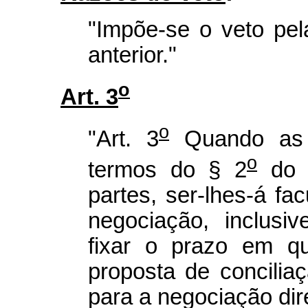
"Impõe-se o veto pe
anterior."
o
Art. 3
o
"Art. 3
Quando as c
o
termos do § 2
do a
partes, ser-lhes-á fa
negociação, inclusi
fixar o prazo em qu
proposta de conciliaç
para a negociação di