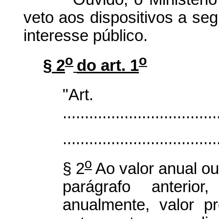
veto aos dispositivos a segu
interesse público.
o
o
§ 2
do art. 1
"Ar
...................................
...................................
o
§ 2
Ao valor anual ou
parágrafo anterior
anualmente, valor pr