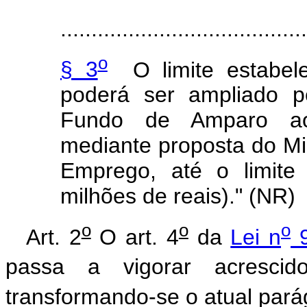
........................................
o
§ 3
O limite estabelec
poderá ser ampliado p
Fundo de Amparo ao
mediante proposta do Mi
Emprego, até o limite
milhões de reais)." (NR)
o
o
o
Art. 2
O art. 4
da
Lei n
9
passa a vigorar acresci
transformando-se o atual pará