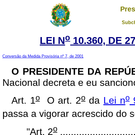
Pres
Subch
o
LEI N
10.360, DE 
Conversão da Medida Provisória nº 7, de 2001
O PRESIDENTE DA REPÚ
Nacional decreta e eu sanciono
o
o
o
Art. 1
O art. 2
da
Lei n
9
passa a vigorar acrescido do s
o
"Art. 2
............................