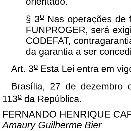
orientado.
o
§ 3
Nas operações de f
FUNPROGER, será exigida
CODEFAT, contragarantia
da garantia a ser conced
o
Art. 3
Esta Lei entra em vig
Brasília, 27 de dezembro 
o
113
da República.
FERNANDO HENRIQUE CA
Amaury Guilherme Bier