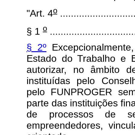
o
"Art. 4
............................
o
§ 1
...............................
§ 2º
Excepcionalmente,
Estado do Trabalho e
autorizar, no âmbito d
instituídas pelo Consel
pelo FUNPROGER sem a
parte das instituições fi
de processos de se
empreendedores, vincu