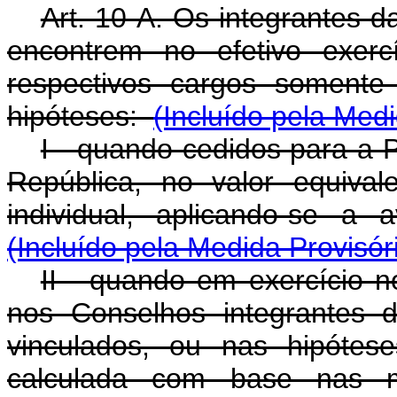
Art. 10-A. Os integrantes d
encontrem no efetivo exerc
respectivos cargos somente
hipóteses:
(Incluído pela Medi
I - quando cedidos para a 
República, no valor equiva
individual, aplicando-se a a
(Incluído pela Medida Provisór
II - quando em exercício n
nos Conselhos integrantes 
vinculados, ou nas hipótese
calculada com base nas 