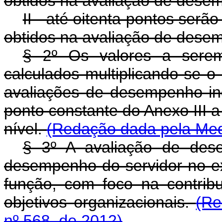
obtidos na avaliação de desem
II - até oitenta pontos serã
obtidos na avaliação de desem
§ 2º Os valores a sere
calculados multiplicando-se o
avaliações de desempenho indi
ponto constante do Anexo III a
nível.
(Redação dada pela Medi
§ 3º A avaliação de dese
desempenho do servidor no ex
função, com foco na contribu
objetivos organizacionais.
(Re
nº 568, de 2012)