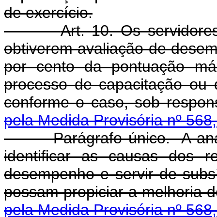
de exercício.
Art. 10. Os servidor
obtiverem avaliação de desemp
por cento da pontuação máx
processo de capacitação ou 
conforme o caso, sob respon
pela Medida Provisória nº 568
Parágrafo único. A anális
identificar as causas dos r
desempenho e servir de subs
possam propiciar a melhoria 
pela Medida Provisória nº 568