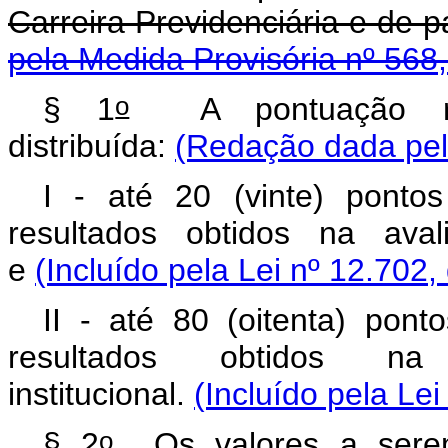
Carreira Previdenciária e d
pela Medida Provisória nº 568
o
§ 1
A pontuação re
distribuída:
(Redação dada pela
I - até 20 (vinte) ponto
resultados obtidos na aval
e
(Incluído pela Lei nº 12.702,
II - até 80 (oitenta) pon
resultados obtidos n
institucional.
(Incluído pela Le
o
§ 2
Os valores a serem