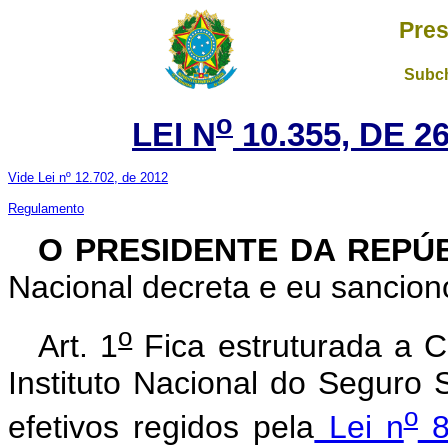
Pres
Subch
o
LEI N
10.355, DE 
Vide Lei nº 12.702, de 2012
Regulamento
O PRESIDENTE DA REPÚ
Nacional decreta e eu sanciono
o
Art. 1
Fica estruturada a Ca
Instituto Nacional do Seguro
o
efetivos regidos pela
Lei n
8