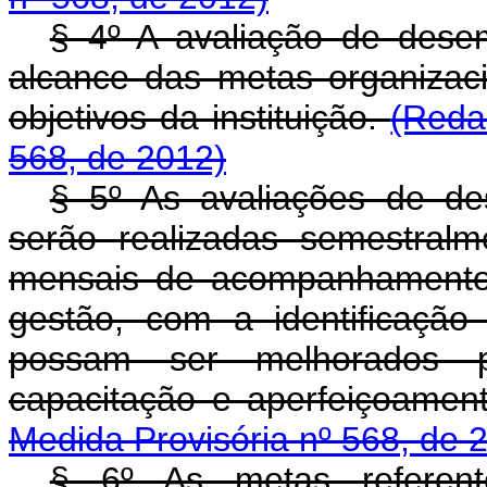
§ 4º A avaliação de desemp
alcance das metas organizac
objetivos da instituição.
(Reda
568, de 2012)
§ 5º As avaliações de des
serão realizadas semestralm
mensais de acompanhamento,
gestão, com a identificaçã
possam ser melhorados 
capacitação e aperfeiçoament
Medida Provisória nº 568, de 
§ 6º As metas referen