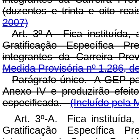
(duzentos e trinta e oito reai
2007)
Art. 3º-A Fica instituída,
Gratificação Específica P
integrantes da Carreira Pr
Medida Provisória nº 1.286, d
Parágrafo único. A GEP pa
Anexo IV e produzirão efeito
especificada.
(Incluído pela 
Art. 3º-A. Fica instituída
Gratificação Específica P