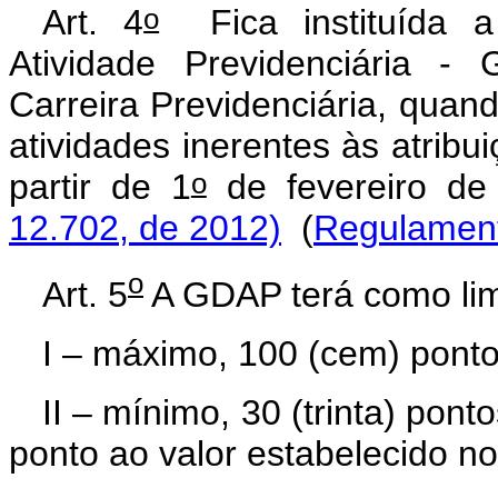
o
Art. 4
Fica instituída a
Atividade Previdenciária -
Carreira Previdenciária, quand
atividades inerentes às atribu
o
partir de 1
de fevereiro d
12.702, de 2012)
(
Regulamen
o
Art. 5
A GDAP terá como lim
I – máximo, 100 (cem) pontos
II – mínimo, 30 (trinta) pon
ponto ao valor estabelecido no