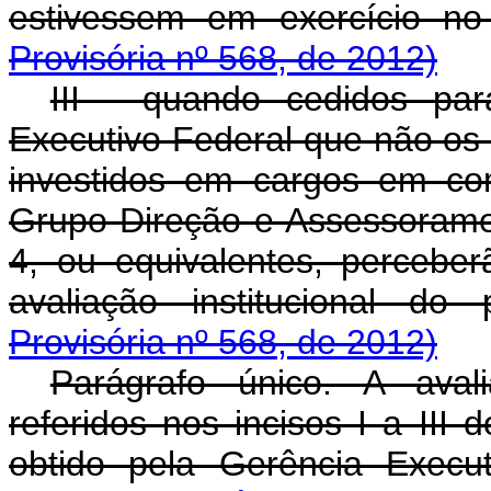
estivessem em exercício 
Provisória nº 568, de 2012)
III - quando cedidos pa
Executivo Federal que não os i
investidos em cargos em co
Grupo-Direção e Assessoramen
4, ou equivalentes, percebe
avaliação institucional d
Provisória nº 568, de 2012)
Parágrafo único. A avali
referidos nos incisos I a III
obtido pela Gerência Execu