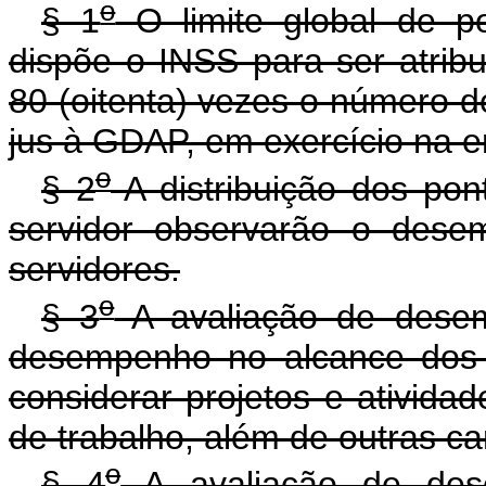
o
§ 1
O limite global de p
dispõe o INSS para ser atrib
80 (oitenta) vezes o número de
jus à GDAP, em exercício na e
o
§ 2
A distribuição dos pon
servidor observarão o desem
servidores.
o
§ 3
A avaliação de desemp
desempenho no alcance dos o
considerar projetos e atividad
de trabalho, além de outras ca
o
§ 4
A avaliação de dese