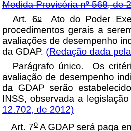
Medida Provisória nº 568, de 
o
Art. 6
Ato do Poder Execu
procedimentos gerais a sere
avaliações de desempenho indiv
da GDAP.
(Redação dada pela 
Parágrafo único. Os critér
avaliação de desempenho indivi
da GDAP serão estabelecido
INSS, observada a legislação
12.702, de 2012)
o
Art. 7
A GDAP será paga em 