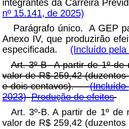
integrantes da Carreira Previ
nº 15.141, de 2025)
Parágrafo único. A GEP pa
Anexo IV, que produzirão efeit
especificada.
(Incluído pela
Art. 3º-B
A partir de 1º de
valor de R$ 259,42 (duzentos 
e dois centavos).
(Incluído
2023)
Produção de efeitos
Art. 3º-B
. A partir de 1º d
valor de R$ 259,42 (duzentos 