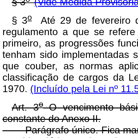
§ 3
(Vide Medida Provisóri
o
§ 3
Até 29 de fevereiro d
regulamento a que se refere
primeiro, as progressões fun
tenham sido implementadas s
que couber, as normas apli
classificação de cargos da Le
1970.
(Incluído pela Lei nº 11
o
Art. 3
O vencimento básic
constante do Anexo II.
Parágrafo único. Fica manti