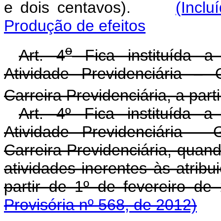
e dois centavos).
(Inclu
Produção de efeitos
o
Art. 4
Fica instituída a
Atividade Previdenciária –
Carreira Previdenciária, a parti
Art. 4º Fica instituída 
Atividade Previdenciária -
Carreira Previdenciária, quand
atividades inerentes às atrib
partir de 1º de fevereiro d
Provisória nº 568, de 2012)