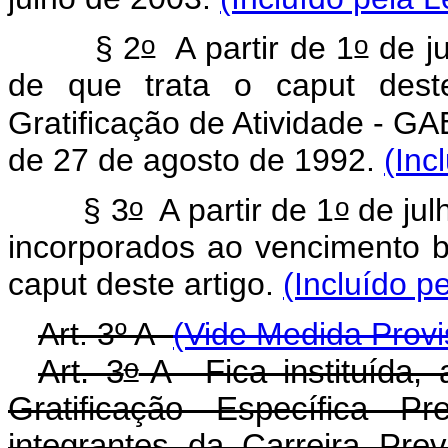
o
o
§ 2
A partir de 1
de j
de que trata o caput deste
Gratificação de Atividade - GA
de 27 de agosto de 1992.
(Inc
o
o
§ 3
A partir de 1
de jul
incorporados ao vencimento b
caput deste artigo.
(Incluído p
Art. 3º A
(Vide Medida Provi
o
Art. 3
-A Fica instituída, 
Gratificação Específica P
integrantes da Carreira Pre