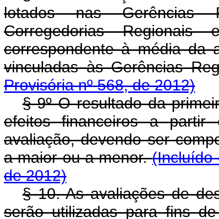
lotados nas Gerências Re
Corregedorias Regionais 
correspondente à média da a
vinculadas às Gerências Reg
Provisória nº 568, de 2012)
§ 9º O resultado da prime
efeitos financeiros a parti
avaliação, devendo ser comp
a maior ou a menor.
(Incluído
de 2012)
§ 10. As avaliações de de
serão utilizadas para fi