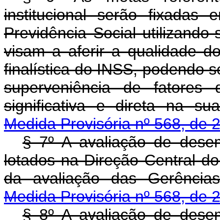
institucional serão fixada
Previdência Social utilizand
visam a aferir a qualidade do
finalística do INSS, podendo s
superveniência de fatores 
significativa e direta na s
Medida Provisória nº 568, de 
§ 7º A avaliação de desem
lotados na Direção Central d
da avaliação das Gerênci
Medida Provisória nº 568, de 
§ 8º A avaliação de desem