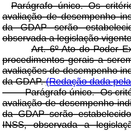
Parágrafo único. Os critér
avaliação de desempenho insti
da GDAP serão estabeleci
observada a legislação vigente
Art. 6º Ato do Poder Ex
procedimentos gerais a sere
avaliações de desempenho indiv
da GDAP.
(Redação dada pela 
Parágrafo único. Os critéri
avaliação de desempenho indivi
da GDAP serão estabelecido
INSS, observada a legisla