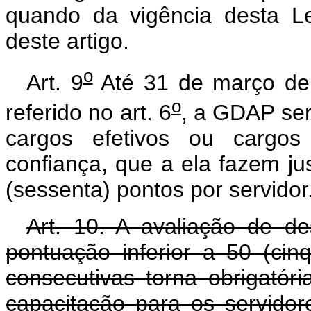
quando da vigência desta Lei
deste artigo.
o
Art. 9
Até 31 de março de 
o
referido no art. 6
, a GDAP ser
cargos efetivos ou cargo
confiança, que a ela fazem ju
(sessenta) pontos por servidor
Art. 10. A avaliação de d
pontuação inferior a 50 (ci
consecutivas torna obrigató
capacitação para os servidor