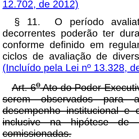
12.702, de 2012)
§ 11. O período avaliati
decorrentes poderão ter dura
conforme definido em regula
ciclos de avaliação de dive
(Incluído pela Lei nº 13.328, d
o
Art. 6
Ato do Poder Executiv
serem observados para a
desempenho institucional e 
inclusive na hipótese de
comissionadas.