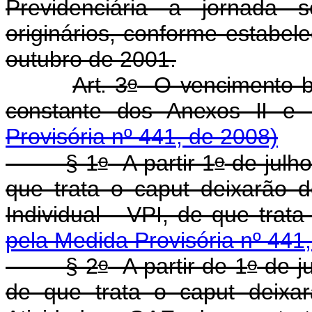
Previdenciária a jornada 
originários, conforme estabel
outubro de 2001.
o
Art. 3
O vencimento bás
constante dos Anexos II e 
Provisória nº 441, de 2008)
o
o
§ 1
A partir 1
de julho
que trata o caput deixarão 
Individual - VPI, de que trata
pela Medida Provisória nº 441
o
o
§ 2
A partir de 1
de j
de que trata o caput deixa