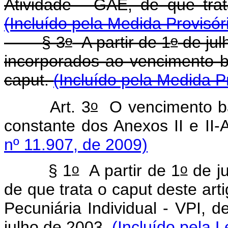
Atividade - GAE, de que tra
(Incluído pela Medida Provisór
o
o
§ 3
A partir de 1
de jul
incorporados ao vencimento b
caput.
(Incluído pela Medida P
o
Art. 3
O vencimento bás
constante dos Anexos II e II-
nº 11.907, de 2009)
o
o
§ 1
A partir de 1
de ju
de que trata o caput deste art
Pecuniária Individual - VPI, d
julho de 2003.
(Incluído pela L