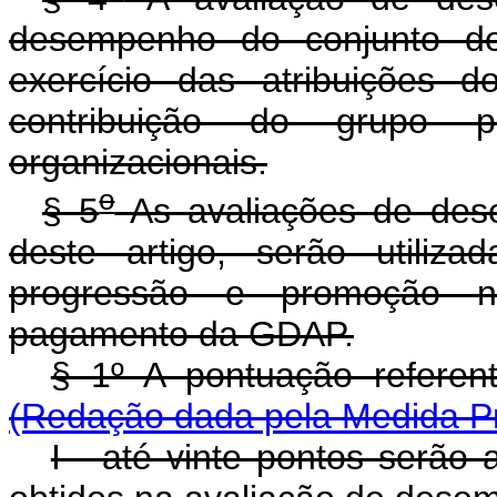
desempenho do conjunto de
exercício das atribuições 
contribuição do grupo 
organizacionais.
o
§ 5
As avaliações de des
deste artigo, serão utiliza
progressão e promoção na
pagamento da GDAP.
§ 1º A pontuação referen
(Redação dada pela Medida Pr
I - até vinte pontos serão