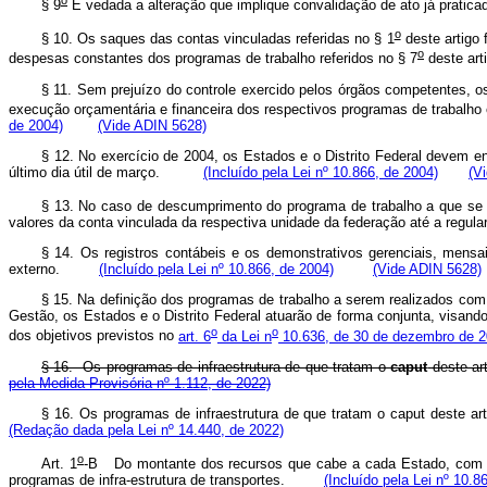
§ 9
É vedada a alteração que implique convalidação de ato já pra
o
§ 10. Os saques das contas vinculadas referidas no § 1
deste artigo 
o
despesas constantes dos programas de trabalho referidos no § 7
deste 
§ 11. Sem prejuízo do controle exercido pelos órgãos competentes, os 
execução orçamentária e financeira dos respectivos programas de trabalho
de 2004)
(Vide ADIN 5628)
§ 12. No exercício de 2004, os Estados e o Distrito Federal devem env
último dia útil de março.
(Incluído pela Lei nº 10.866, de 2004)
(V
§ 13. No caso de descumprimento do programa de trabalho a que se 
valores da conta vinculada da respectiva unidade da federação até a re
§ 14. Os registros contábeis e os demonstrativos gerenciais, mensai
externo.
(Incluído pela Lei nº 10.866, de 2004)
(Vide ADIN 5628)
§ 15. Na definição dos programas de trabalho a serem realizados com
Gestão, os Estados e o Distrito Federal atuarão de forma conjunta, visando
o
o
dos objetivos previstos no
art. 6
da Lei n
10.636, de 30 de dezembro de 
§ 16. Os programas de infraestrutura de que tratam o
caput
deste art
pela Medida Provisória nº 1.112, de 2022)
§ 16. Os programas de infraestrutura de que tratam o
caput
deste art
(Redação dada pela Lei nº 14.440, de 2022)
o
Art. 1
-B Do montante dos recursos que cabe a cada Estado, com
programas de infra-estrutura de transportes.
(Incluído pela Lei nº 10.8