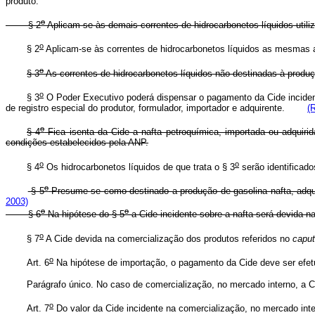
produto.
o
§ 2
Aplicam-se às demais correntes de hidrocarbonetos líquidos utili
o
§ 2
Aplicam-se às correntes de hidrocarbonetos líquidos as mesmas
o
§ 3
As correntes de hidrocarbonetos líquidos não destinadas à produ
o
§ 3
O Poder Executivo poderá dispensar o pagamento da Cide incidente
de registro especial do produtor, formulador, importador e adquirente.
(
o
§ 4
Fica isenta da Cide a nafta petroquímica, importada ou adquirid
condições estabelecidos pela ANP.
o
o
§ 4
Os hidrocarbonetos líquidos de que trata o § 3
serão identifica
o
§ 5
Presume-se como destinado a produção de gasolina nafta, adqui
2003)
o
o
§ 6
Na hipótese do § 5
a Cide incidente sobre a nafta será devida na
o
§ 7
A Cide devida na comercialização dos produtos referidos no
caput
o
Art. 6
Na hipótese de importação, o pagamento da Cide deve ser efetu
Parágrafo único. No caso de comercialização, no mercado interno, a C
o
Art. 7
Do valor da Cide incidente na comercialização, no mercado inter