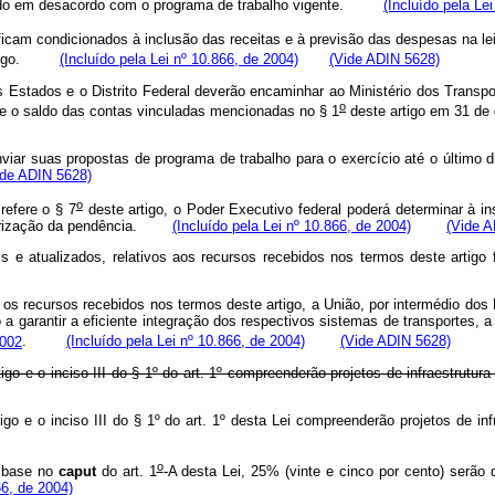
ticado em desacordo com o programa de trabalho vigente.
(Incluído pela Le
ficam condicionados à inclusão das receitas e à previsão das despesas na le
artigo.
(Incluído pela Lei nº 10.866, de 2004)
(Vide ADIN 5628)
Estados e o Distrito Federal deverão encaminhar ao Ministério dos Transporte
o
 e o saldo das contas vinculadas mencionadas no § 1
deste artigo em 31 
iar suas propostas de programa de trabalho para o exercício até o último dia
ide ADIN 5628)
o
refere o § 7
deste artigo, o Poder Executivo federal poderá determinar à inst
gularização da pendência.
(Incluído pela Lei nº 10.866, de 2004)
(Vide A
s e atualizados, relativos aos recursos recebidos nos termos deste artigo f
 os recursos recebidos nos termos deste artigo, a União, por intermédio dos
 a garantir a eficiente integração dos respectivos sistemas de transportes, 
2002
.
(Incluído pela Lei nº 10.866, de 2004)
(Vide ADIN 5628)
igo e o inciso III do § 1º do art. 1º compreenderão projetos de infraestrutu
igo e o inciso III do § 1º do art. 1º desta Lei compreenderão projetos de inf
o
 base no
caput
do art. 1
-A desta Lei, 25% (vinte e cinco por cento) serão
66, de 2004)