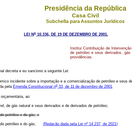
Presidência da República
Casa Civil
Subchefia para Assuntos Jurídicos
o
LEI N
10.336, DE 19 DE DEZEMBRO DE 2001.
Institui Contribuição de Intervenç
de petróleo e seus derivados, gás 
providências.
l decreta e eu sanciono a seguinte Lei:
mico incidente sobre a importação e a comercialização de petróleo e seus deri
o
da pela
Emenda Constitucional n
33, de 11 de dezembro de 2001
.
 orçamentária, ao:
el, de gás natural e seus derivados e de derivados de petróleo;
 do petróleo e do gás; e
ria do petróleo e do gás;
(Redação dada pela Lei nº 14.237, de 2021)