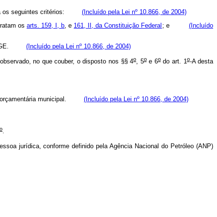
vará os seguintes critérios:
(Incluído pela Lei nº 10.866, de 2004)
 tratam os
arts. 159, I, b
, e
161, II, da Constituição Federal
; e
(Incluído
a – IBGE.
(Incluído pela Lei nº 10.866, de 2004)
o
o
o
o
 observado, no que couber, o disposto nos §§ 4
, 5
e 6
do art. 1
-A desta
 lei orçamentária municipal.
(Incluído pela Lei nº 10.866, de 2004)
o
.
pessoa jurídica, conforme definido pela Agência Nacional do Petróleo (ANP)