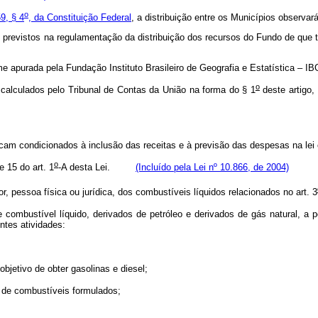
o
59, § 4
, da Constituição Federal
, a distribuição entre os Municípios obser
s previstos na regulamentação da distribuição dos recursos do Fundo de que
orme apurada pela Fundação Instituto Brasileiro de Geografia e Estatístic
o
 calculados pelo Tribunal de Contas da União na forma do § 1
deste artigo,
ficam condicionados à inclusão das receitas e à previsão das despesas na
o
 15 do art. 1
-A desta Lei.
(Incluído pela Lei nº 10.866, de 2004)
r, pessoa física ou jurídica, dos combustíveis líquidos relacionados no art. 3
de combustível líquido, derivados de petróleo e derivados de gás natural, a 
ntes atividades:
objetivo de obter gasolinas e diesel;
e de combustíveis formulados;