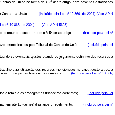
o
e Contas da União na forma do § 2
deste artigo, com base nas estatísticas
nal de Contas da União;
(Incluído pela Lei nº 10.866, de 2004)
(Vide ADIN
 Lei nº 10.866, de 2004)
(Vide ADIN 5628)
o
o do recurso a que se refere o § 5
deste artigo.
(Incluído pela Lei nº
s prazos estabelecidos pelo Tribunal de Contas da União.
(Incluído pela Lei
tuando-se eventuais ajustes quando do julgamento definitivo dos recursos a
 trabalho para utilização dos recursos mencionados no
caput
deste artigo, a
otais e os cronogramas financeiros correlatos.
(Incluído pela Lei nº 10.866,
tários e totais e os cronogramas financeiros correlatos;
(Incluído pela Lei
 da União, em até 15 (quinze) dias após o recebimento.
(Incluído pela Lei nº