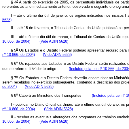
o
§ 4
A partir do exercício de 2005, os percentuais individuais de par
referentes ao ano imediatamente anterior, observado o seguinte cro
I – até o último dia útil de janeiro, os órgãos indicados nos incisos I a
5628)
II – até 15 de fevereiro, o Tribunal de Contas da União publicará os pe
III – até o último dia útil de março, o Tribunal de Contas da União r
10.866, de 2004)
(Vide ADIN 5628)
o
§ 5
Os Estados e o Distrito Federal poderão apresentar recurso par
nº 10.866, de 2004)
(Vide ADIN 5628)
o
§ 6
Os repasses aos Estados e ao Distrito Federal serão realizados c
o
que se refere o § 5
deste artigo.
(Incluído pela Lei nº 10.866, de 200
o
§ 7
Os Estados e o Distrito Federal deverão encaminhar ao Ministério
serem recebidos no exercício subseqüente, contendo a descrição dos proje
de 2004)
(Vide ADIN 5628)
o
§ 8
Caberá ao Ministério dos Transportes:
(Incluído pela Lei nº 
I - publicar no Diário Oficial da União, até o último dia útil do ano, os
nº 10.866, de 2004)
(Vide ADIN 5628)
II - receber as eventuais alterações dos programas de trabalho envi
10.866, de 2004)
(Vide ADIN 5628)
o