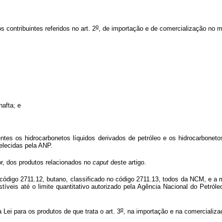
o
contribuintes referidos no art. 2
, de importação e de comercialização no m
nafta; e
entes os hidrocarbonetos líquidos derivados de petróleo e os hidrocarbonet
elecidas pela ANP.
or, dos produtos relacionados no
caput
deste artigo.
 código 2711.12, butano, classificado no código 2711.13, todos da NCM, e a
stíveis até o limite quantitativo autorizado pela Agência Nacional do Pet
o
Lei para os produtos de que trata o art. 3
, na importação e na comercializa