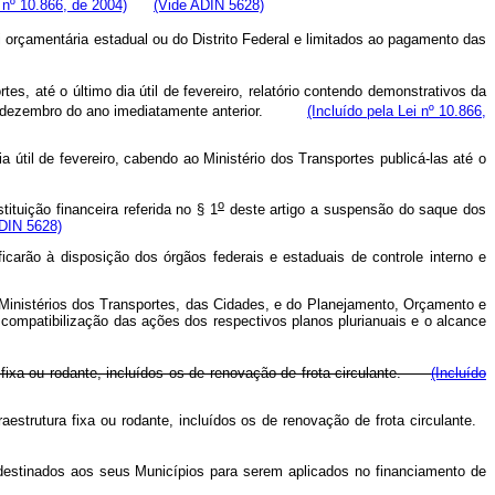
i nº 10.866, de 2004)
(Vide ADIN 5628)
i orçamentária estadual ou do Distrito Federal e limitados ao pagamento das
s, até o último dia útil de fevereiro, relatório contendo demonstrativos da
de dezembro do ano imediatamente anterior.
(Incluído pela Lei nº 10.866,
 útil de fevereiro, cabendo ao Ministério dos Transportes publicá-las até o
o
ituição financeira referida no § 1
deste artigo a suspensão do saque dos
DIN 5628)
icarão à disposição dos órgãos federais e estaduais de controle interno e
 Ministérios dos Transportes, das Cidades, e do Planejamento, Orçamento e
a compatibilização das ações dos respectivos planos plurianuais e o alcance
ra fixa ou rodante, incluídos os de renovação de frota circulante.
(Incluído
raestrutura fixa ou rodante, incluídos os de renovação de frota circulante.
 destinados aos seus Municípios para serem aplicados no financiamento de