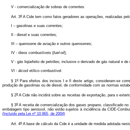
V - comercialização de sobras de correntes.
o
Art. 3
A Cide tem como fatos geradores as operações, realizadas pelos 
I – gasolinas e suas correntes;
II - diesel e suas correntes;
III – querosene de aviação e outros querosenes;
IV - óleos combustíveis (
fuel-oil
);
V - gás liqüefeito de petróleo, inclusive o derivado de gás natural e de 
VI - álcool etílico combustível.
o
§ 1
Para efeitos dos incisos I e II deste artigo, consideram-se corr
produção de gasolinas ou de diesel, de conformidade com as normas estab
o
§ 2
A Cide não incidirá sobre as receitas de exportação, para o exteri
o
§ 3
A receita de comercialização dos gases propano, classificado no
embalagem tipo aerossol, não estão sujeitos à incidência da CIDE-Combu
(Incluído pela Lei nº 10.865, de 2004)
o
Art. 4
A base de cálculo da Cide é a unidade de medida adotada nesta 