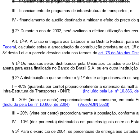
III - financiamento de programas de infra-estrutura de transportes.
III - financiamento de programas de infraestrutura de transportes; 
IV - financiamento do auxílio destinado a mitigar o efeito do preço d
o
§ 2
Durante o ano de 2002, será avaliada a efetiva utilização dos recurs
o
Art. 1
-A A União entregará aos Estados e ao Distrito Federal, para se
o
Federa
l, calculado sobre a arrecadação da contribuição prevista no art. 1
d
o
8
desta Lei e a parcela desvinculada nos termos do
art. 76 do Ato das Dis
o
§ 1
Os recursos serão distribuídos pela União aos Estados e ao Distr
aberta para essa finalidade no Banco do Brasil S.A. ou em outra institui
o
o
§ 2
A distribuição a que se refere o § 1
deste artigo observará os 
I – 40% (quarenta por cento) proporcionalmente à extensão da malha 
Infra-Estrutura de Transportes - DNIT;
(Incluído pela Lei nº 10.866, d
II – 30% (trinta por cento) proporcionalmente ao consumo, em cada 
(Incluído pela Lei nº 10.866, de 2004)
(Vide ADIN 5628)
III – 20% (vinte por cento) proporcionalmente à população, conforme
IV – 10% (dez por cento) distribuídos em parcelas iguais entre os Esta
o
§ 3
Para o exercício de 2004, os percentuais de entrega aos Estados 