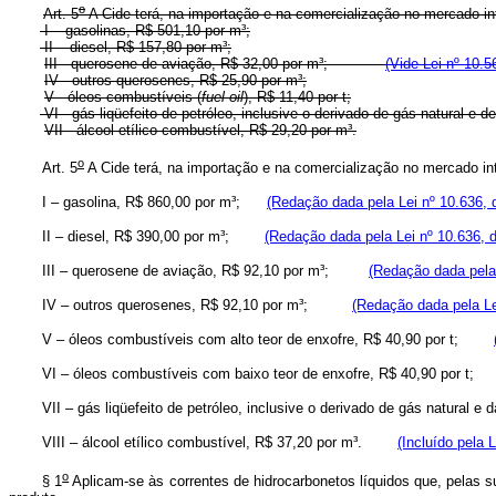
o
Art. 5
A Cide terá, na importação e na comercialização no mercado int
I – gasolinas, R$ 501,10 por m³;
II – diesel, R$ 157,80 por m³;
III - querosene de aviação, R$ 32,00 por m³;
(Vide Lei nº 10.5
IV - outros querosenes, R$ 25,90 por m³;
V - óleos combustíveis (
fuel oil
), R$ 11,40 por t;
VI - gás liqüefeito de petróleo, inclusive o derivado de gás natural e de
VII - álcool etílico combustível, R$ 29,20 por m³.
o
Art. 5
A Cide terá, na importação e na comercialização no mercado 
I – gasolina, R$ 860,00 por m³;
(Redação dada pela Lei nº 10.636, 
II – diesel, R$ 390,00 por m³;
(Redação dada pela Lei nº 10.636, 
III – querosene de aviação, R$ 92,10 por m³;
(Redação dada pela 
IV – outros querosenes, R$ 92,10 por m³;
(Redação dada pela Le
V – óleos combustíveis com alto teor de enxofre, R$ 40,90 por t;
VI – óleos combustíveis com baixo teor de enxofre, R$ 40,90 por 
VII – gás liqüefeito de petróleo, inclusive o derivado de gás natural
VIII – álcool etílico combustível, R$ 37,20 por m³.
(Incluído pela 
o
§ 1
Aplicam-se às correntes de hidrocarbonetos líquidos que, pelas s