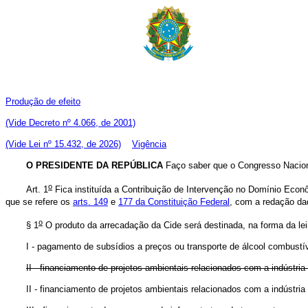
Produção de efeito
(Vide Decreto nº 4.066, de 2001)
(Vide Lei nº 15.432, de 2026)
Vigência
O PRESIDENTE DA REPÚBLICA
Faço saber que o Congresso Naciona
o
Art. 1
Fica instituída a Contribuição de Intervenção no Domínio Econô
que se refere os
arts. 149
e
177 da Constituição Federal
, com a redação da
o
§ 1
O produto da arrecadação da Cide será destinada, na forma da lei
I - pagamento de subsídios a preços ou transporte de álcool combustív
II - financiamento de projetos ambientais relacionados com a indústria
II - financiamento de projetos ambientais relacionados com a indúst