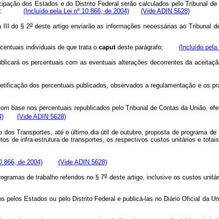
ticipação dos Estados e do Distrito Federal serão calculados pelo Tribunal d
nograma:
(Incluído pela Lei nº 10.866, de 2004)
(Vide ADIN 5628)
o
 III do § 2
deste artigo enviarão as informações necessárias ao Tribu
rcentuais individuais de que trata o
caput
deste parágrafo;
(Incluído pela
epublicará os percentuais com as eventuais alterações decorrentes da aceitaçã
a retificação dos percentuais publicados, observados a regulamentação e o
om base nos percentuais republicados pelo Tribunal de Contas da União, efe
4)
(Vide ADIN 5628)
 dos Transportes, até o último dia útil de outubro, proposta de programa de
tos de infra-estrutura de transportes, os respectivos custos unitários e t
10.866, de 2004)
(Vide ADIN 5628)
o
 programas de trabalho referidos no § 7
deste artigo, inclusive os custos uni
ados pelos Estados ou pelo Distrito Federal e publicá-las no Diário Oficial