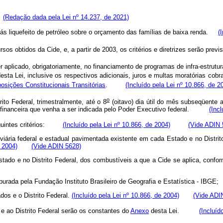
e
(Redação dada pela Lei nº 14.237, de 2021)
o gás liquefeito de petróleo sobre o orçamento das famílias de baixa renda.
(
os obtidos da Cide, e, a partir de 2003, os critérios e diretrizes serão previ
r aplicado, obrigatoriamente, no financiamento de programas de infra-estrutur
esta Lei, inclusive os respectivos adicionais, juros e multas moratórias cobra
posições Constitucionais Transitórias
.
(Incluído pela Lei nº 10.866, de 2
o
ito Federal, trimestralmente, até o 8
(oitavo) dia útil do mês subseqüente 
ção financeira que venha a ser indicada pelo Poder Executivo federal.
(Inc
seguintes critérios:
(Incluído pela Lei nº 10.866, de 2004)
(Vide ADIN 
viária federal e estadual pavimentada existente em cada Estado e no Distrit
e 2004)
(Vide ADIN 5628)
Estado e no Distrito Federal, dos combustíveis a que a Cide se aplica, c
 apurada pela Fundação Instituto Brasileiro de Geografia e Estatística - I
dos e o Distrito Federal.
(Incluído pela Lei nº 10.866, de 2004)
(Vide ADI
e ao Distrito Federal serão os constantes do
Anexo
desta Lei.
(Incluíd