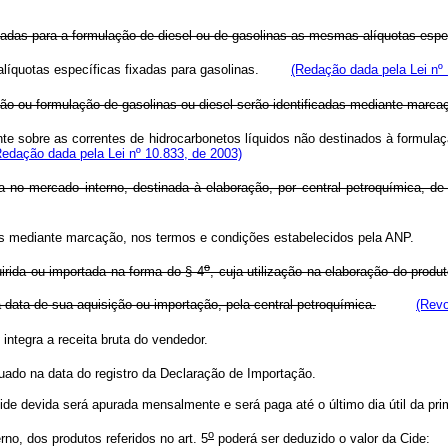
zadas para a formulação de diesel ou de gasolinas as mesmas alíquotas espec
 alíquotas específicas fixadas para gasolinas.
(Redação dada pela Lei nº 
ção ou formulação de gasolinas ou diesel serão identificadas mediante marca
 sobre as correntes de hidrocarbonetos líquidos não destinados à formulaçã
Redação dada pela Lei nº 10.833, de 2003)
a no mercado interno, destinada à elaboração, por central petroquímica, d
dos mediante marcação, nos termos e condições estabelecidos pela ANP
o
rida ou importada na forma do § 4
, cuja utilização na elaboração do produ
 data de sua aquisição ou importação, pela central petroquímica.
(Revo
integra a receita bruta do vendedor.
ado na data do registro da Declaração de Importação.
ide devida será apurada mensalmente e será paga até o último dia útil da pr
o
no, dos produtos referidos no art. 5
poderá ser deduzido o valor da Cide: