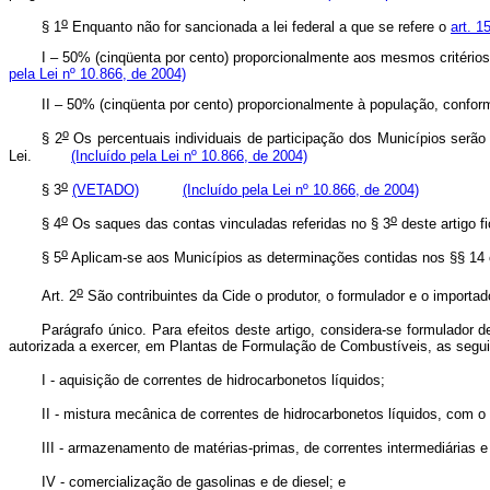
o
§ 1
Enquanto não for sancionada a lei federal a que se refere o
art. 1
I – 50% (cinqüenta por cento) proporcionalmente aos mesmos critério
pela Lei nº 10.866, de 2004)
II – 50% (cinqüenta por cento) proporcionalmente à população, conf
o
§ 2
Os percentuais individuais de participação dos Municípios serão
Lei.
(Incluído pela Lei nº 10.866, de 2004)
o
§ 3
(VETADO)
(Incluído pela Lei nº 10.866, de 2004)
o
o
§ 4
Os saques das contas vinculadas referidas no § 3
deste artigo 
o
§ 5
Aplicam-se aos Municípios as determinações contidas nos §§ 14 e
o
Art. 2
São contribuintes da Cide o produtor, o formulador e o importado
Parágrafo único. Para efeitos deste artigo, considera-se formulador 
autorizada a exercer, em Plantas de Formulação de Combustíveis, as segui
I - aquisição de correntes de hidrocarbonetos líquidos;
II - mistura mecânica de correntes de hidrocarbonetos líquidos, com o 
III - armazenamento de matérias-primas, de correntes intermediárias 
IV - comercialização de gasolinas e de diesel; e