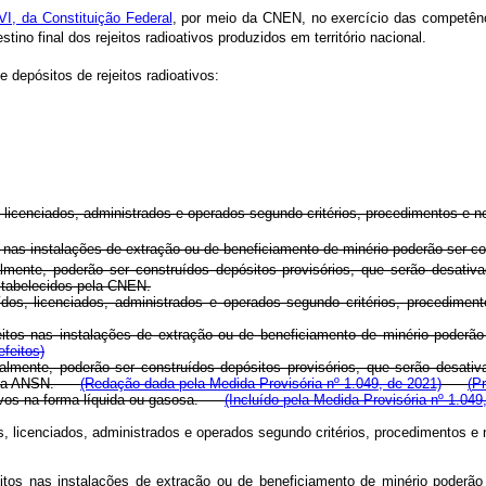
VI, da Constituição Federal
, por meio da CNEN, no exercício das competênc
stino final dos rejeitos radioativos produzidos em território nacional.
 depósitos de rejeitos radioativos:
os, licenciados, administrados e operados segundo critérios, procedimentos 
s nas instalações de extração ou de beneficiamento de minério poderão ser 
ente, poderão ser construídos depósitos provisórios, que serão desativado
estabelecidos pela CNEN.
nstruídos, licenciados, administrados e operados segundo critérios, pro
jeitos nas instalações de extração ou de beneficiamento de minério pode
feitos)
mente, poderão ser construídos depósitos provisórios, que serão desativad
s pela ANSN.
(Redação dada pela Medida Provisória nº 1.049, de 2021)
(
Pr
ativos na forma líquida ou gasosa.
(Incluído pela Medida Provisória nº 1.049
ruídos, licenciados, administrados e operados segundo critérios, procedime
ejeitos nas instalações de extração ou de beneficiamento de minério pode