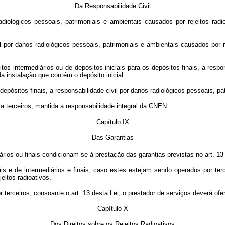
Da Responsabilidade Civil
radiológicos pessoais, patrimoniais e ambientais causados por rejeitos rad
vil por danos radiológicos pessoais, patrimoniais e ambientais causados por 
itos intermediários ou de depósitos iniciais para os depósitos finais, a resp
da instalação que contém o depósito inicial.
 depósitos finais, a responsabilidade civil por danos radiológicos pessoais, 
a terceiros, mantida a responsabilidade integral da CNEN.
Capítulo IX
Das Garantias
iários ou finais condicionam-se à prestação das garantias previstas no art. 1
s e de intermediários e finais, caso estes estejam sendo operados por terce
eitos radioativos.
 terceiros, consoante o art. 13 desta Lei, o prestador de serviços deverá ofe
Capítulo X
Dos Direitos sobre os Rejeitos Radioativos