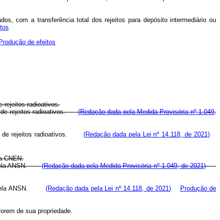
os, com a transferência total dos rejeitos para depósito intermediário ou
tos
Produção de efeitos
rejeitos radioativos.
as de rejeitos radioativos.
(Redação dada pela Medida Provisória nº 1.049,
oras de rejeitos radioativos.
(Redação dada pela Lei nº 14.118, de 2021)
ela CNEN.
dos pela ANSN.
(Redação dada pela Medida Provisória nº 1.049, de 2021)
cidos pela ANSN.
(Redação dada pela Lei nº 14.118, de 2021)
Produção de
 forem de sua propriedade.