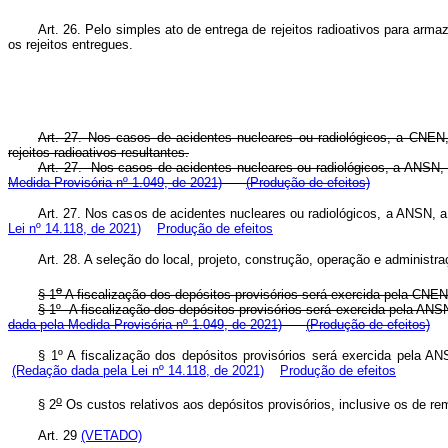
Art. 26. Pelo simples ato de entrega de rejeitos radioativos para arma
os rejeitos entregues.
Art. 27. Nos casos de acidentes nucleares ou radiológicos, a CNEN,
rejeitos radioativos resultantes.
Art. 27. Nos casos de acidentes nucleares ou radiológicos, a ANSN, 
Medida Provisória nº 1.049, de 2021)
(
Produção de efeitos)
Art. 27. Nos casos de acidentes nucleares ou radiológicos, a ANSN, 
Lei nº 14.118, de 2021)
Produção de efeitos
Art. 28. A seleção do local, projeto, construção, operação e administ
o
§ 1
A fiscalização dos depósitos provisórios será exercida pela CNEN,
§ 1º A fiscalização dos depósitos provisórios será exercida pela ANS
dada pela Medida Provisória nº 1.049, de 2021)
(
Produção de efeitos)
§ 1º A fiscalização dos depósitos provisórios será exercida pela A
(Redação dada pela Lei nº 14.118, de 2021)
Produção de efeitos
o
§ 2
Os custos relativos aos depósitos provisórios, inclusive os de 
Art. 29
(VETADO)