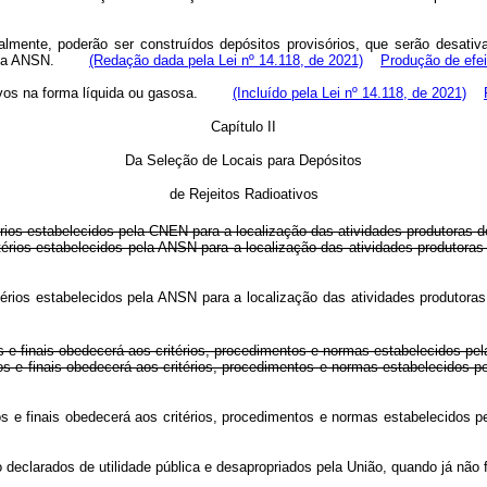
mente, poderão ser construídos depósitos provisórios, que serão desativad
os pela ANSN.
(Redação dada pela Lei nº 14.118, de 2021)
Produção de efei
oativos na forma líquida ou gasosa.
(Incluído pela Lei nº 14.118, de 2021)
Capítulo II
Da Seleção de Locais para Depósitos
de Rejeitos Radioativos
rios estabelecidos pela CNEN para a localização das atividades produtoras de 
ritérios estabelecidos pela ANSN para a localização das atividades produtor
critérios estabelecidos pela ANSN para a localização das atividades produt
os e finais obedecerá aos critérios, procedimentos e normas estabelecidos p
ários e finais obedecerá aos critérios, procedimentos e normas estabeleci
iários e finais obedecerá aos critérios, procedimentos e normas estabele
o declarados de utilidade pública e desapropriados pela União, quando já não