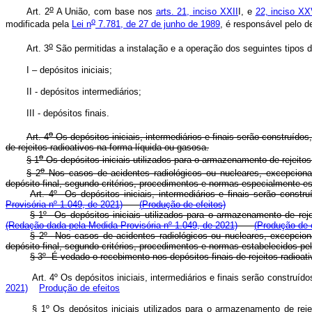
o
Art. 2
A União, com base nos
arts. 21, inciso XXII
I, e
22, inciso XX
o
modificada pela
Lei n
7.781, de 27 de junho de 1989
, é responsável pelo de
o
Art. 3
São permitidas a instalação e a operação dos seguintes tipos de
I – depósitos iniciais;
II - depósitos intermediários;
III - depósitos finais.
o
Art. 4
Os depósitos iniciais, intermediários e finais serão construíd
de rejeitos radioativos na forma líquida ou gasosa.
o
§ 1
Os depósitos iniciais utilizados para o armazenamento de rejeito
o
§ 2
Nos casos de acidentes radiológicos ou nucleares, excepcionalm
depósito final, segundo critérios, procedimentos e normas especialmente 
Art. 4º Os depósitos iniciais, intermediários e finais serão co
Provisória nº 1.049, de 2021)
(
Produção de efeitos)
§ 1º Os depósitos iniciais utilizados para o armazenamento de re
(Redação dada pela Medida Provisória nº 1.049, de 2021)
(
Produção de e
§ 2º Nos casos de acidentes radiológicos ou nucleares, excepcional
depósito final, segundo critérios, procedimentos e normas estabelecido
§ 3º É vedado o recebimento nos depósitos finais de rejeitos radio
Art. 4º Os depósitos iniciais, intermediários e finais serão const
2021)
Produção de efeitos
§ 1º Os depósitos iniciais utilizados para o armazenamento de r