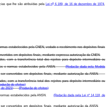
o
ias que lhe são atribuídas pela
Lei n
6.189, de 16 de dezembro de 1974
,
e normas estabelecidos pela CNEN, vedado o recebimento nos depósitos finais
convertidos em depósitos finais, mediante expressa autorização da CNEN.
s, com a transferência total dos rejeitos para depósito intermediário ou
cedimentos e normas estabelecidos pela ANSN.
(Redação dada pela Medida
rão ser convertidos em depósitos finais, mediante autorização da ANSN.
os, com a transferência total dos rejeitos para depósito intermediário ou
odução de efeitos)
, de 2021)
(
Produção de efeitos)
ntos e normas estabelecidos pela ANSN.
(Redação dada pela Lei nº 14.118, de
rão ser convertidos em depósitos finais, mediante autorização da ANSN.