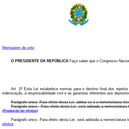
Mensagem de veto
O PRESIDENTE DA REPÚBLICA
Faço saber que o Congresso Naciona
o
Art. 1
Esta Lei estabelece normas para o destino final dos rejeitos 
indenização, a responsabilidade civil e as garantias referentes aos depósito
Parágrafo único. Para efeito desta Lei, adotar-se-á a nomenclatura t
Parágrafo único. Para efeito desta Lei, será adotada a nomenclatu
(
Produção de efeitos)
Parágrafo único. Para efeito desta Lei, será adotada a nomenclatu
efeitos