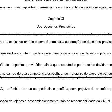
zenamento nos depósitos intermediários ou finais, o titular da autorização p
Capítulo XI
Dos Depósitos Provisórios
 a seu exclusivo critério, considerada a emergência enfrentada, poderá d
a seu exclusivo critério poderá determinar a construção de depósitos prov
a seu exclusivo critério, poderá determinar a construção de depósitos prov
ração dos depósitos provisórios, ainda que executadas por terceiros devidam
 no campo de sua competência específica, sem prejuízo do exercício por outr
N, no campo de sua competência específica, sem prejuízo do exercício por ou
NSN, no âmbito de sua competência específica, sem prejuízo do exercício 
remoção de rejeitos e descomissionamento, são de responsabilidade da CNEN.