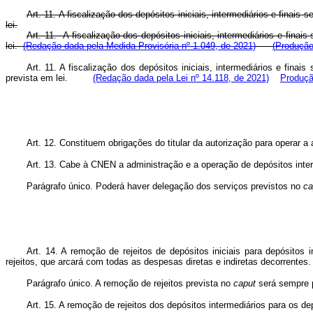
Art. 11. A fiscalização dos depósitos iniciais, intermediários e fina
lei.
Art. 11. A fiscalização dos depósitos iniciais, intermediários e fin
lei.
(Redação dada pela Medida Provisória nº 1.049, de 2021)
(
Produção 
Art. 11. A fiscalização dos depósitos iniciais, intermediários e fin
prevista em lei.
(Redação dada pela Lei nº 14.118, de 2021)
Produçã
Art. 12. Constituem obrigações do titular da autorização para operar a 
Art. 13. Cabe à CNEN a administração e a operação de depósitos interm
Parágrafo único. Poderá haver delegação dos serviços previstos no
ca
Art. 14. A remoção de rejeitos de depósitos iniciais para depósitos 
rejeitos, que arcará com todas as despesas diretas e indiretas decorrentes.
Parágrafo único. A remoção de rejeitos prevista no
caput
será sempre p
Art. 15. A remoção de rejeitos dos depósitos intermediários para os d