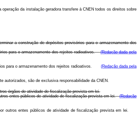
ara operação da instalação geradora transfere à CNEN todos os direitos sobre
eterminar a construção de depósitos provisórios para o armazenamento dos
isórios para o armazenamento dos rejeitos radioativos.
(Redação dada pela
isórios para o armazenamento dos rejeitos radioativos.
(Redação dada pela
ente autorizados, são de exclusiva responsabilidade da CNEN.
os órgãos de atividade de fiscalização prevista em lei.
tros entes públicos de atividade de fiscalização prevista em lei.
(Redação
por outros entes públicos de atividade de fiscalização prevista em lei.