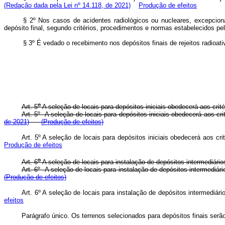
(Redação dada pela Lei nº 14.118, de 2021)
Produção de efeitos
§ 2º Nos casos de acidentes radiológicos ou nucleares, excepcional
depósito final, segundo critérios, procedimentos e normas estabelecid
§ 3º É vedado o recebimento nos depósitos finais de rejeitos radi
o
Art. 5
A seleção de locais para depósitos iniciais obedecerá aos crité
Art. 5º A seleção de locais para depósitos iniciais obedecerá aos c
de 2021)
(
Produção de efeitos)
Art. 5º A seleção de locais para depósitos iniciais obedecerá aos 
Produção de efeitos
o
Art. 6
A seleção de locais para instalação de depósitos intermediári
Art. 6º A seleção de locais para instalação de depósitos intermedi
(
Produção de efeitos)
Art. 6º A seleção de locais para instalação de depósitos intermed
efeitos
Parágrafo único. Os terrenos selecionados para depósitos finais serã