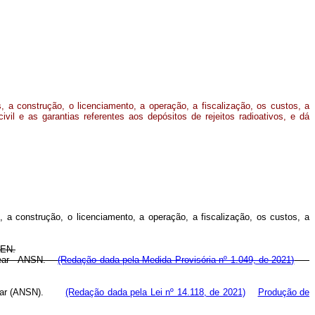
, a construção, o licenciamento, a operação, a fiscalização, os custos, a
ivil e as garantias referentes aos depósitos de rejeitos radioativos, e dá
s, a construção, o licenciamento, a operação, a fiscalização, os custos, a
NEN.
uclear - ANSN.
(Redação dada pela Medida Provisória nº 1.049, de 2021)
Nuclear (ANSN).
(Redação dada pela Lei nº 14.118, de 2021)
Produção de