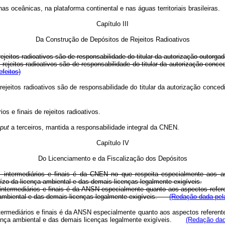
as oceânicas, na plataforma continental e nas águas territoriais brasileiras.
Capítulo III
Da Construção de Depósitos de Rejeitos Radioativos
 rejeitos radioativos são de responsabilidade do titular da autorização outor
de rejeitos radioativos são de responsabilidade do titular da autorização co
feitos)
de rejeitos radioativos são de responsabilidade do titular da autorização co
os e finais de rejeitos radioativos.
put
a terceiros, mantida a responsabilidade integral da CNEN.
Capítulo IV
Do Licenciamento e da Fiscalização dos Depósitos
is, intermediários e finais é da CNEN no que respeita especialmente aos 
uízo da licença ambiental e das demais licenças legalmente exigíveis.
, intermediários e finais é da ANSN especialmente quanto aos aspectos refe
ça ambiental e das demais licenças legalmente exigíveis.
(Redação dada pela
 intermediários e finais é da ANSN especialmente quanto aos aspectos referen
licença ambiental e das demais licenças legalmente exigíveis.
(Redação dada