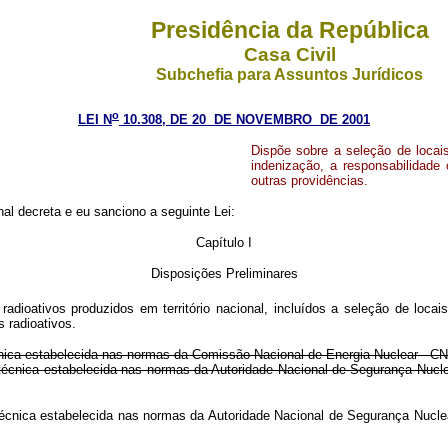
Presidência da República
Casa Civil
Subchefia para Assuntos Jurídicos
o
LEI N
10.308, DE 20 DE NOVEMBRO DE 2001
Dispõe sobre a seleção de locais
indenização, a responsabilidade c
outras providências.
l decreta e eu sanciono a seguinte Lei:
Capítulo I
Disposições Preliminares
radioativos produzidos em território nacional, incluídos a seleção de locai
s radioativos.
écnica estabelecida nas normas da Comissão Nacional de Energia Nuclear - C
ra técnica estabelecida nas normas da Autoridade Nacional de Segurança N
ra técnica estabelecida nas normas da Autoridade Nacional de Segurança 