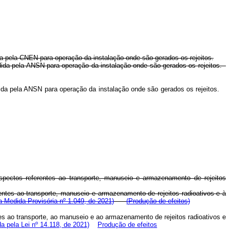
gada pela CNEN para operação da instalação onde são gerados os rejeitos.
ncedida pela ANSN para operação da instalação onde são gerados os rejeitos.
ncedida pela ANSN para operação da instalação onde são gerados os rejeitos.
aspectos referentes ao transporte, manuseio e armazenamento de rejeitos
rentes ao transporte, manuseio e armazenamento de rejeitos radioativos e à
 Medida Provisória nº 1.049, de 2021)
(
Produção de efeitos)
tes ao transporte, ao manuseio e ao armazenamento de rejeitos radioativos e
 pela Lei nº 14.118, de 2021)
Produção de efeitos