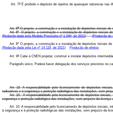
o
Art. 7
É proibido o depósito de rejeitos de quaisquer naturezas nas ilh
o
Art. 8
O projeto, a construção e a instalação de depósitos iniciais de
Art. 8º O projeto, a construção e a instalação de depósitos iniciais 
(Redação dada pela Medida Provisória nº 1.049, de 2021)
(
Produção de e
Art. 8º O projeto, a construção e a instalação de depósitos iniciais 
(Redação dada pela Lei nº 14.118, de 2021)
Produção de efeitos
o
Art. 9
Cabe à CNEN projetar, construir e instalar depósitos intermediári
Parágrafo único. Poderá haver delegação dos serviços previstos no
ca
Art. 10. A responsabilidade pelo licenciamento de depósitos inicia
radioativos e à segurança e proteção radiológica das instalações, sem prej
Art. 10. A responsabilidade pelo licenciamento de depósitos iniciais
segurança e proteção radiológica das instalações, sem prejuízo da licen
Art. 10. A responsabilidade pelo licenciamento de depósitos iniciais,
à segurança e à proteção radiológicas das instalações, sem prejuízo da 