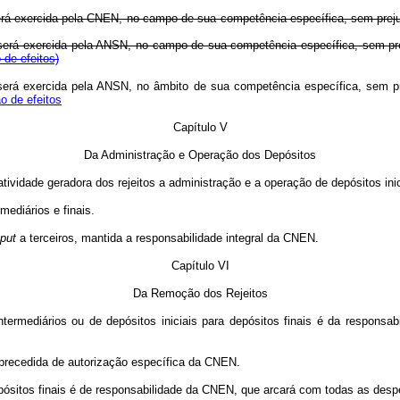
is será exercida pela CNEN, no campo de sua competência específica, sem preju
ais será exercida pela ANSN, no campo de sua competência específica, sem pre
de efeitos)
ais será exercida pela ANSN, no âmbito de sua competência específica, sem pr
o de efeitos
Capítulo V
Da Administração e Operação dos Depósitos
atividade geradora dos rejeitos a administração e a operação de depósitos inic
ediários e finais.
put
a terceiros, mantida a responsabilidade integral da CNEN.
Capítulo VI
Da Remoção dos Rejeitos
intermediários ou de depósitos iniciais para depósitos finais é da responsab
recedida de autorização específica da CNEN.
epósitos finais é de responsabilidade da CNEN, que arcará com todas as despe