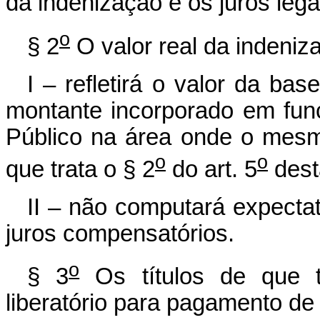
da indenização e os juros lega
o
§ 2
O valor real da indeniz
I – refletirá o valor da ba
montante incorporado em fun
Público na área onde o mesmo
o
o
que trata o § 2
do art. 5
dest
II – não computará expecta
juros compensatórios.
o
§ 3
Os títulos de que t
liberatório para pagamento de 