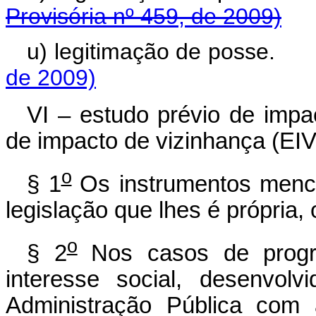
Provisória nº 459, de 2009)
u) legitimação de 
de 2009)
VI – estudo prévio de impa
de impacto de vizinhança (EIV
o
§ 1
Os instrumentos menci
legislação que lhes é própria,
o
§ 2
Nos casos de progr
interesse social, desenvol
Administração Pública com 