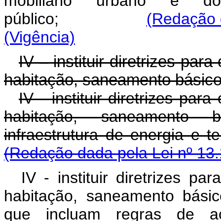
mobiliário urbano e 
público;
(Redação 
(Vigência)
IV – instituir diretrizes pa
habitação, saneamento básico
IV - instituir diretrizes pa
habitação, saneamento b
infraestrutura de en
(Redação dada pela Lei nº 13.
IV - instituir diretrizes p
habitação, saneamento básic
que incluam regras de ac