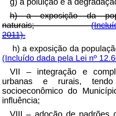
g) a poluição e a degradaçã
h) a exposição da pop
naturais;
(Inclu
2011).
h) a exposição da populaç
(Incluído dada pela Lei nº 12.
VII – integração e compl
urbanas e rurais, tend
socioeconômico do Municípi
influência;
VIII – adoção de padrões