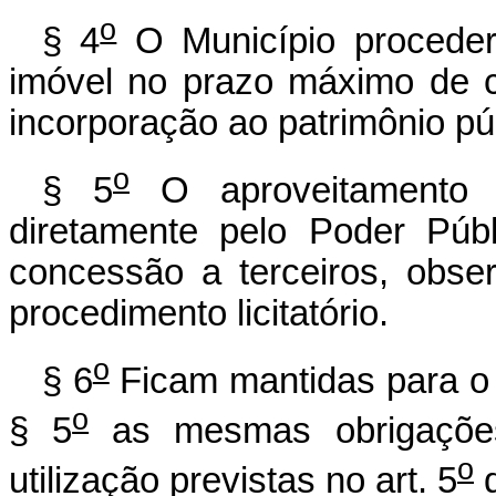
o
§ 4
O Município proceder
imóvel no prazo máximo de c
incorporação ao patrimônio pú
o
§ 5
O aproveitamento d
diretamente pelo Poder Púb
concessão a terceiros, obse
procedimento licitatório.
o
§ 6
Ficam mantidas para o 
o
§ 5
as mesmas obrigações 
o
utilização previstas no art. 5
d