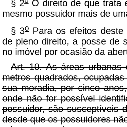
o
§ 2
O direito de que trata 
mesmo possuidor mais de um
o
§ 3
Para os efeitos deste a
de pleno direito, a posse de 
no imóvel por ocasião da aber
Art. 10.
As áreas urbanas 
metros quadrados, ocupadas 
sua moradia, por cinco anos,
onde não for possível identi
possuidor, são susceptíveis 
desde que os possuidores não 