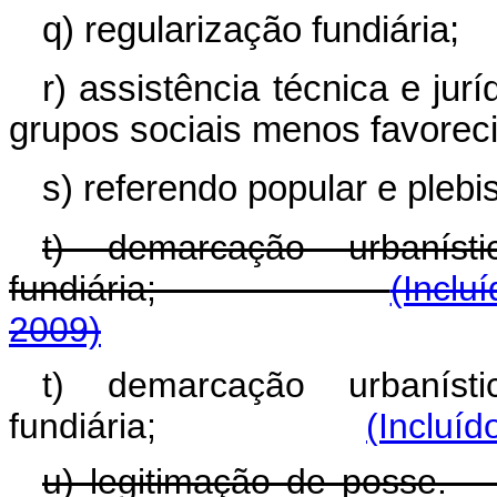
q) regularização fundiária;
r) assistência técnica e jur
grupos sociais menos favorec
s) referendo popular e plebis
t) demarcação urbaníst
fundiária;
(Inclu
2009)
t) demarcação urbaníst
fundiária;
(Incluíd
u) legitimação 