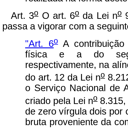
o
o
o
Art. 3
O art. 6
da Lei n
9
passa a vigorar com a seguint
o
"Art. 6
A contribuição
física e a do segur
respectivamente, na alíne
o
do art. 12 da Lei n
8.212
o Serviço Nacional de
o
criado pela Lei n
8.315,
de zero vírgula dois por 
bruta proveniente da co