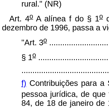
rural." (NR)
o
o
Art. 4
A alínea f do § 1
d
dezembro de 1996, passa a vi
o
"Art. 3
...........................
o
§ 1
................................
........................................
f)
Contribuições para a 
pessoa jurídica, de que
84, de 18 de janeiro de 