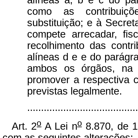
como as contribuiçõ
substituição; e à Secre
compete arrecadar, fisc
recolhimento das contri
alíneas d e e do parágra
ambos os órgãos, na 
promover a respectiva 
previstas legalmente.
.....................................
o
o
Art. 2
A Lei n
8.870, de 1
com as seguintes alterações: