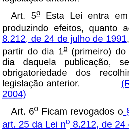
o
Art. 5
Esta Lei entra em 
produzindo efeitos, quanto 
8.212, de 24 de julho de 1991
o
partir do dia 1
(primeiro) do
dia daquela publicação, s
obrigatoriedade dos recol
legislação anterior.
(
2004)
o
Art. 6
Ficam revogados o
§
o
art. 25 da Lei n
8.212, de 24 