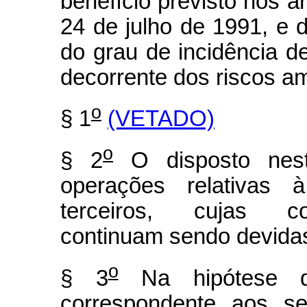
benefício previsto nos ar
24 de julho de 1991, e
do grau de incidência d
decorrente dos riscos am
o
§ 1
(VETADO)
o
§ 2
O disposto nest
operações relativas 
terceiros, cujas con
continuam sendo devidas 
o
§ 3
Na hipótese 
correspondente aos se