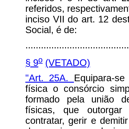
referidos, respectivament
inciso VII do art. 12 de
Social, é de:
........................................
o
§ 9
(VETADO)
"Art. 25A.
Equipara-se
física o consórcio simp
formado pela união de
físicas, que outorga
contratar, gerir e demit