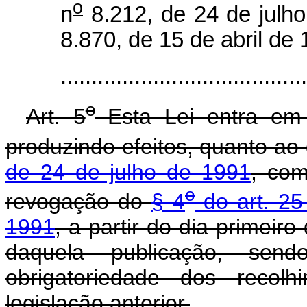
o
n
8.212, de 24 de julho
8.870, de 15 de abril de 
.....................................
o
Art. 5
Esta Lei entra em 
produzindo efeitos, quanto ao
de 24 de julho de 1991
, com
o
revogação do
§ 4
do art. 25
1991
, a partir do dia primei
daquela publicação, sen
obrigatoriedade dos recol
legislação anterior.