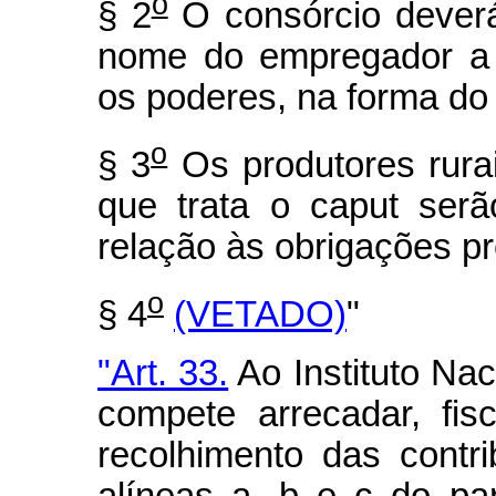
o
§ 2
O consórcio deverá
nome do empregador a 
os poderes, na forma do
o
§ 3
Os produtores rurai
que trata o caput serã
relação às obrigações pr
o
§ 4
(VETADO)
"
"Art. 33.
Ao Instituto Na
compete arrecadar, fisc
recolhimento das contri
alíneas a, b e c do pa