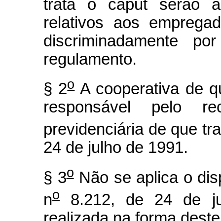
trata o caput serão 
relativos aos empregad
discriminadamente po
regulamento.
o
§ 2
A cooperativa de qu
responsável pelo rec
previdenciária de que tra
24 de julho de 1991.
o
§ 3
Não se aplica o dis
o
n
8.212, de 24 de ju
realizada na forma deste 