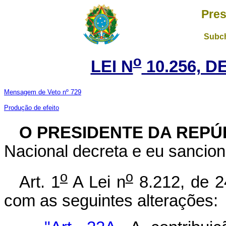
Pres
Subch
o
LEI N
10.256, D
Mensagem de Veto nº 729
Produção de efeito
O PRESIDENTE DA REPÚ
Nacional decreta e eu sancion
o
o
Art. 1
A Lei n
8.212, de 2
com as seguintes alterações: