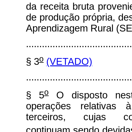
da receita bruta proven
de produção própria, de
Aprendizagem Rural (S
........................................
o
§ 3
(VETADO)
........................................
o
§ 5
O disposto nest
operações relativas 
terceiros, cujas con
continuam sendo devidas