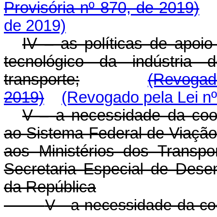
Provisória nº 870, de 2019)
de 2019)
IV – as políticas de apoi
tecnológico da indústria
transporte;
(Revogado
2019)
(Revogado pela Lei nº
V – a necessidade da coor
ao Sistema Federal de Viação 
aos Ministérios dos Transp
Secretaria Especial de Dese
da República
V - a necessidade da co