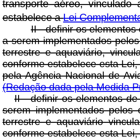
transporte aéreo, vinculado
estabelece a
Lei Complementa
II - definir os elementos
a serem implementados pelos 
terrestre e aquaviário, vincu
conforme estabelece esta Lei, 
pela Agência Naciona
(Redação dada pela Medida Pr
II - definir os elementos de
serem implementados pelos ó
terrestre e aquaviário vincul
conforme estabelece esta Lei, 