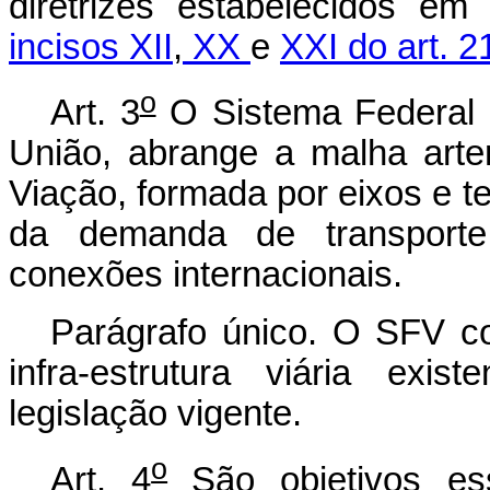
diretrizes estabelecidos e
incisos XII
,
XX
e
XXI do art. 2
o
Art. 3
O Sistema Federal d
União, abrange a malha arte
Viação, formada por eixos e te
da demanda de transporte
conexões internacionais.
Parágrafo único. O SFV c
infra-estrutura viária exis
legislação vigente.
o
Art. 4
São objetivos es