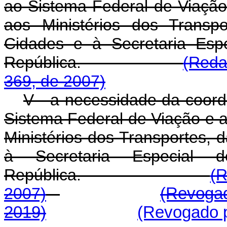
ao Sistema Federal de Viação 
aos Ministérios dos Transp
Cidades e à Secretaria Esp
República.
(Reda
369, de 2007)
V - a necessidade da coord
Sistema Federal de Viação e at
Ministérios dos Transportes, 
à Secretaria Especial 
República.
(R
2007)
(Revogad
2019)
(Revogado p