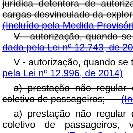
jurídica detentora de autoriz
cargas desvinculado da 
(Incluído pela Medida Provisór
V - autorização, q
dada pela Lei nº 12.743, de 2
V - autorização, quan
pela Lei nº 12.996, de 2014)
a) prestação não regular d
coletivo de passageiros;
(I
a) prestação não regular d
coletivo de passageiros,