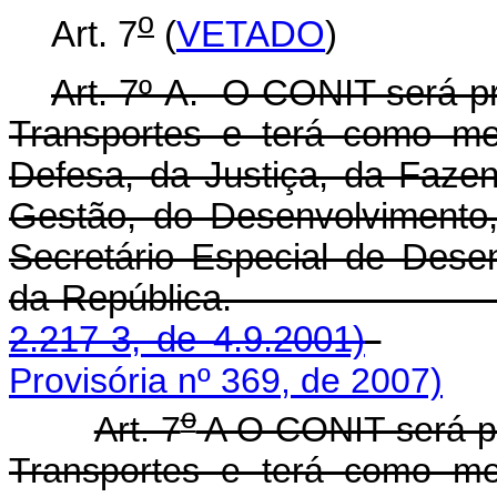
o
Art. 7
(
VETADO
)
Art. 7º-A. O CONIT será pr
Transportes e terá como me
Defesa, da Justiça, da Faze
Gestão, do Desenvolvimento,
Secretário Especial de Dese
da República
2.217-3, de 4.9.2001)
Provisória nº 369, de 2007)
o
Art. 7
A O CONIT será pr
Transportes e terá como me