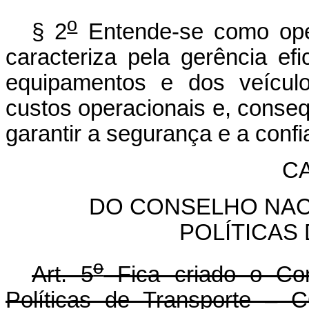
o
§ 2
Entende-se como ope
caracteriza pela gerência efi
equipamentos e dos veículo
custos operacionais e, conseqü
garantir a segurança e a confi
CA
DO CONSELHO NAC
POLÍTICAS
o
Art. 5
Fica criado o Con
Políticas de Transporte – 