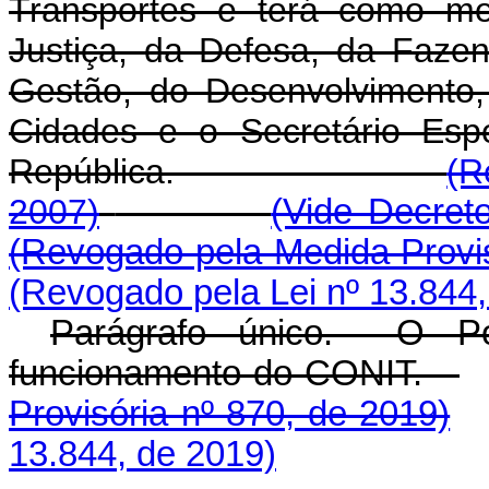
Transportes e terá como me
Justiça, da Defesa, da Faze
Gestão, do Desenvolvimento, 
Cidades e o Secretário Esp
República.
(R
2007)
(Vide Decret
(Revogado pela Medida Provis
(Revogado pela Lei nº 13.844,
Parágrafo único. O Po
funcionamento do CONIT.
Provisória nº 870, de 2019)
13.844, de 2019)