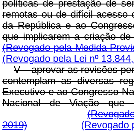
políticas de prestação de se
remotas ou de difícil acesso
da República e ao Congress
que implicarem a criação d
(Revogado pela Medida Provis
(Revogado pela Lei nº 13.844,
V – aprovar as revisões pe
contemplam as diversas reg
Executivo e ao Congresso Na
Nacional de Viação que a
(Revogado
2019)
(Revogado p