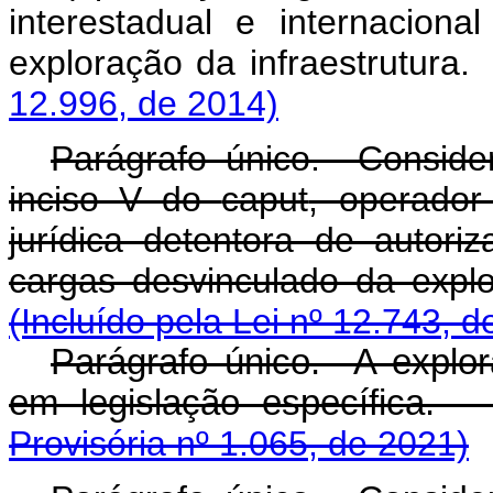
interestadual e internacion
exploração da infra
12.996, de 2014)
Parágrafo único. Conside
inciso V do
caput
, operador
jurídica detentora de autoriz
cargas desvinculado da 
(Incluído pela Lei nº 12.743, d
Parágrafo único. A explora
em legislação especí
Provisória nº 1.065, de 2021)