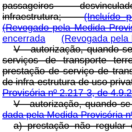
passageiros desvinc
infraestrutura;
(Incluído 
(Revogado pela Medida Provis
encerrada
(Revogada pela 
V - autorização, quando se
serviços de transporte terr
prestação de serviço de tran
de infra-estrutura de us
Provisória nº 2.217-3, de 4.9.
V - autorização, q
dada pela Medida Provisória n
a) prestação não regular d