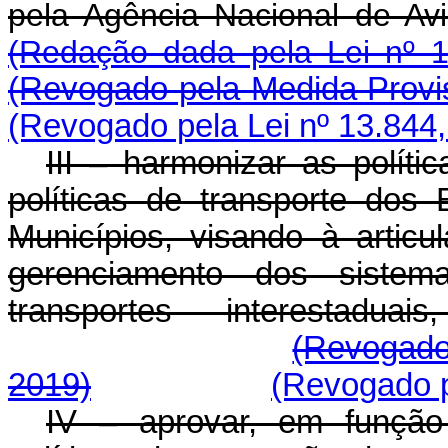
pela Agência Naciona
(Redação dada pela Lei nº 1
(Revogado pela Medida Provis
(Revogado pela Lei nº 13.844,
III – harmonizar as políti
políticas de transporte dos 
Municípios, visando à artic
gerenciamento dos sistem
transportes interestadua
(Revogado
2019)
(Revogado p
IV – aprovar, em função 