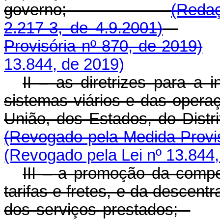
governo;
(Redaç
2.217-3, de 4.9.2001)
Provisória nº 870, de 2019)
13.844, de 2019)
II – as diretrizes para a 
sistemas viários e das operaç
União, dos Estados, do Distr
(Revogado pela Medida Provis
(Revogado pela Lei nº 13.844,
III – a promoção da compet
tarifas e fretes, e da descent
dos serviços prestados;