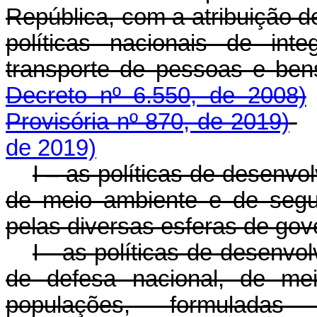
República, com a atribuição d
políticas nacionais de int
transporte de pessoas e 
Decreto nº 6.550, de 2008)
Provisória nº 870, de 2019)
de 2019)
I – as políticas de desenvo
de meio ambiente e de segu
pelas diversas esferas de gov
I - as políticas de desenvo
de defesa nacional, de me
populações, formulada