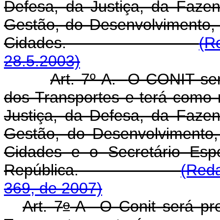
Defesa, da Justiça, da Faze
Gestão, do Desenvolvimento, 
Cidades.
(R
28.5.2003)
Art. 7º-A
.
O CONIT será
dos Transportes e terá como
Justiça, da Defesa, da Faze
Gestão, do Desenvolvimento, 
Cidades e o Secretário Esp
República.
(Reda
369, de 2007)
o
Art. 7
-A O Conit será pre