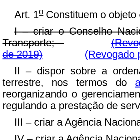
o
Art. 1
Constituem o objeto 
I – criar o Conselho Naci
Transporte;
(Revo
de 2019)
(Revogado p
II – dispor sobre a orden
terrestre, nos termos do
reorganizando o gerenciamen
regulando a prestação de serv
III – criar a Agência Nacion
IV – criar a Agência Nacion