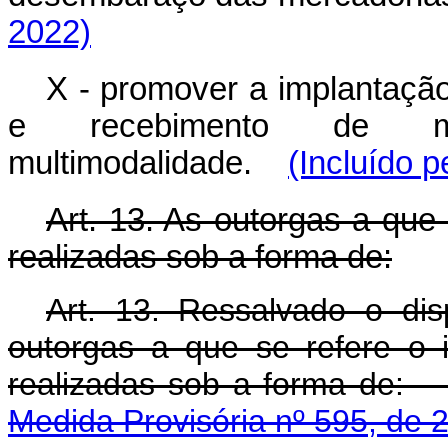
2022)
X - promover a implantação
e recebimento de mer
multimodalidade.
(Incluído p
Art. 13. As outorgas a que 
realizadas sob a forma de:
Art. 13. Ressalvado o dis
outorgas a que se refere o 
realizadas sob a 
Medida Provisória nº 595, de 