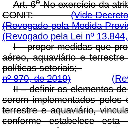
o
Art. 6
No exercício da atrib
CONIT:
(Vide Decreto
(Revogado pela Medida Provis
(Revogado pela Lei nº 13.844,
I – propor medidas que pro
aéreo, aquaviário e terrestr
políticas setoriais;
nº 870, de 2019)
(Re
II – definir os elementos de
serem implementados pelos ó
terrestre e aquaviário, vincu
conforme estabelece esta 