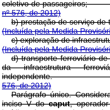
coletivo de passageir
nº 576, de 2012)
b) prestação de servi
(Incluída pela Medida Provisór
c) exploração de infra
(Incluída pela Medida Provisór
d) transporte ferroviário 
da infraestrutura ferrovi
independente
576, de 2012)
Parágrafo único. Considera
inciso V do
caput
, operador