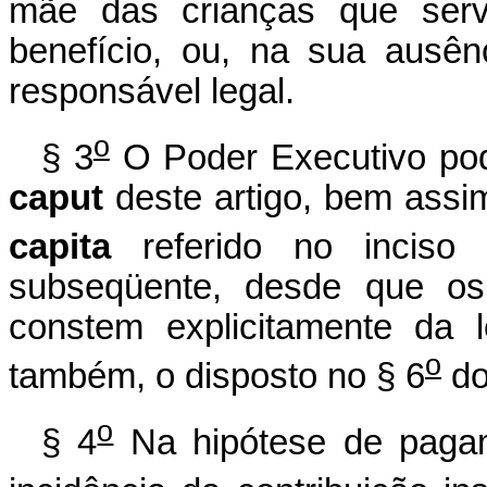
mãe das crianças que serv
benefício, ou, na sua ausên
responsável legal.
o
§ 3
O Poder Executivo pode
caput
deste artigo, bem assim
capita
referido no inciso 
subseqüente, desde que os 
constem explicitamente da l
o
também, o disposto no § 6
do
o
§ 4
Na hipótese de pagam