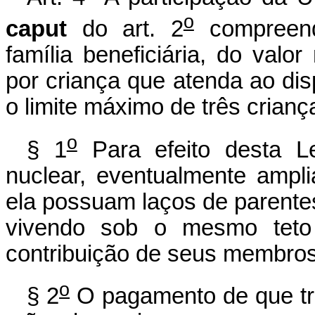
o
caput
do art. 2
compreend
família beneficiária, do valo
por criança que atenda ao disp
o limite máximo de três criança
o
§ 1
Para efeito desta Le
nuclear, eventualmente ampl
ela possuam laços de parente
vivendo sob o mesmo teto
contribuição de seus membros
o
§ 2
O pagamento de que tr