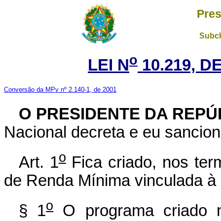
Pres
Subch
o
LEI N
10.219, DE
Conversão da MPv nº 2.140-1, de 2001
O PRESIDENTE DA REPÚ
Nacional decreta e eu sancion
o
Art. 1
Fica criado, nos ter
de Renda Mínima vinculada à 
o
§ 1
O programa criado 