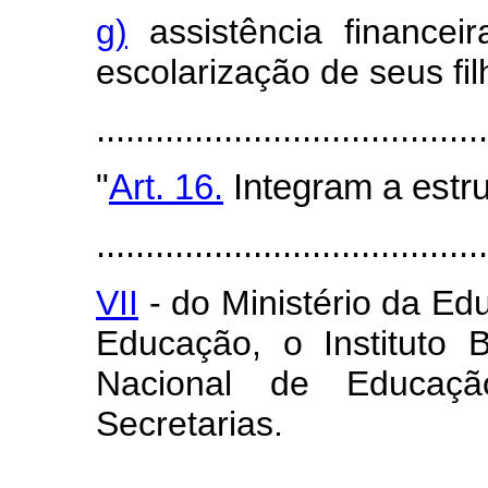
g)
assistência financei
escolarização de seus fi
......................................
"
Art. 16.
Integram a estru
........................................
VII
- do Ministério da E
Educação, o Instituto B
Nacional de Educaç
Secretarias.
......................................