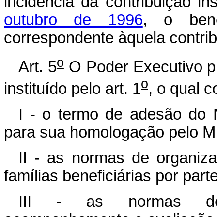
incidência da contribuição in
outubro de 1996
, o bene
correspondente àquela contrib
o
Art. 5
O Poder Executivo p
o
instituído pelo art. 1
, o qual 
I - o termo de adesão do 
para sua homologação pelo Mi
II - as normas de organiz
famílias beneficiárias por par
III - as normas de o