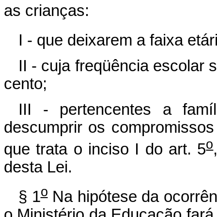
as crianças:
I - que deixarem a faixa etári
II - cuja freqüência escolar 
cento;
III - pertencentes a famí
descumprir os compromissos
o
que trata o inciso I do art. 5
desta Lei.
o
§ 1
Na hipótese da ocorrênci
o Ministério da Educação fará 