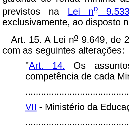
o
previstos na
Lei n
9.533
exclusivamente, ao disposto n
o
Art. 15. A Lei n
9.649, de 2
com as seguintes alterações:
"
Art. 14.
Os assuntos
competência de cada Min
........................................
VII
- Ministério da Educa
........................................