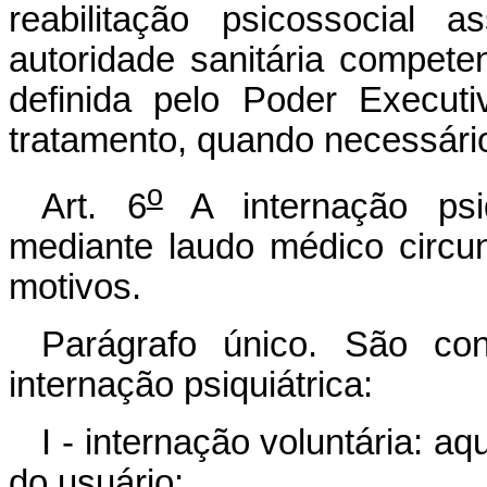
reabilitação psicossocial a
autoridade sanitária compete
definida pelo Poder Execut
tratamento, quando necessári
o
Art. 6
A internação psiq
mediante laudo médico circu
motivos.
Parágrafo único. São con
internação psiquiátrica:
I - internação voluntária: 
do usuário;