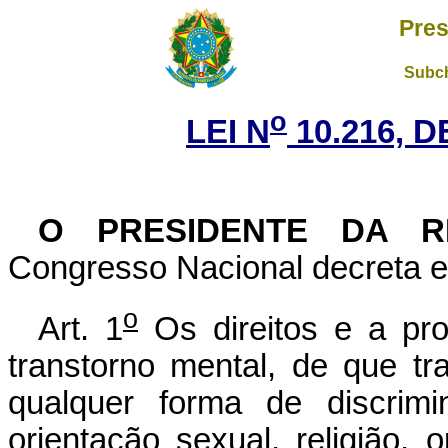
Pres
Subch
o
LEI N
10.216, D
O PRESIDENTE DA R
Congresso Nacional decreta e 
o
Art. 1
Os direitos e a pr
transtorno mental, de que t
qualquer forma de discrimi
orientação sexual, religião, o