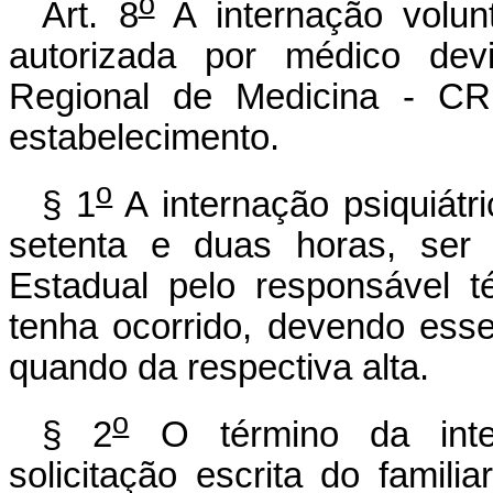
o
Art. 8
A internação volunt
autorizada por médico dev
Regional de Medicina - CR
estabelecimento.
o
§ 1
A internação psiquiátri
setenta e duas horas, ser 
Estadual pelo responsável t
tenha ocorrido, devendo es
quando da respectiva alta.
o
§ 2
O término da inter
solicitação escrita do famili