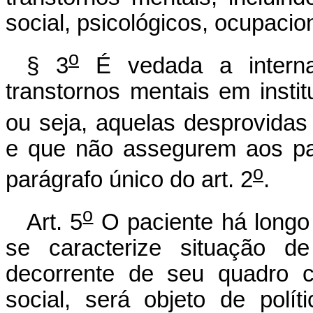
social, psicológicos, ocupacion
o
§ 3
É vedada a interna
transtornos mentais em instit
ou seja, aquelas desprovida
e que não assegurem aos pa
o
parágrafo único do art. 2
.
o
Art. 5
O paciente há longo 
se caracterize situação de
decorrente de seu quadro c
social, será objeto de polít