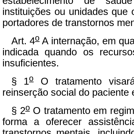
estabelecimento de saúd
instituições ou unidades que
portadores de transtornos men
o
Art. 4
A internação, em qua
indicada quando os recurso
insuficientes.
o
§ 1
O tratamento visará
reinserção social do paciente
o
§ 2
O tratamento em regime
forma a oferecer assistênc
transtornos mentais, incluin