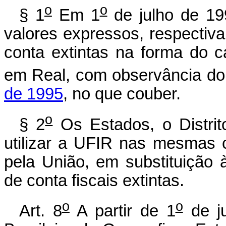
o
o
§ 1
Em 1
de julho de 1
valores expressos, respectiv
conta extintas na forma do c
em Real, com observância do
de 1995
, no que couber.
o
§ 2
Os Estados, o Distrit
utilizar a UFIR nas mesmas 
pela União, em substituição 
de conta fiscais extintas.
o
o
Art. 8
A partir de 1
de ju