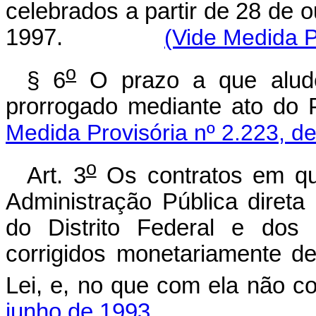
celebrados a partir de 28 de 
1997.
(Vide Medida P
o
§ 6
O prazo a que alude 
prorrogado mediante a
Medida Provisória nº 2.223, d
o
Art. 3
Os contratos em que
Administração Pública direta
do Distrito Federal e dos 
corrigidos monetariamente d
Lei, e, no que com ela não co
junho de 1993.