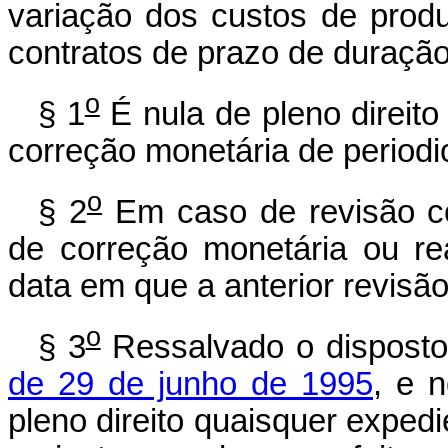
variação dos custos de prod
contratos de prazo de duração
o
§ 1
É nula de pleno direito
correção monetária de periodic
o
§ 2
Em caso de revisão con
de correção monetária ou re
data em que a anterior revisão 
o
§ 3
Ressalvado o dispost
de 29 de junho de 1995
, e 
pleno direito quaisquer exped