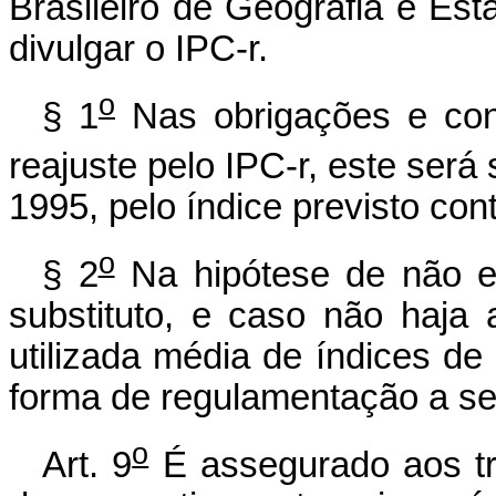
Brasileiro de Geografia e Esta
divulgar o IPC-r.
o
§ 1
Nas obrigações e cont
reajuste pelo IPC-r, este será s
1995, pelo índice previsto con
o
§ 2
Na hipótese de não ex
substituto, e caso não haja 
utilizada média de índices de
forma de regulamentação a se
o
Art. 9
É assegurado aos tr