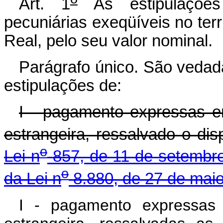
Art. 1
As estipulações
pecuniárias exeqüíveis no terr
Real, pelo seu valor nominal.
Parágrafo único. São vedad
estipulações de:
I - pagamento expressas e
estrangeira, ressalvado o di
o
Lei n
857, de 11 de setembr
o
da Lei n
8.880, de 27 de maio
I - pagamento expressas