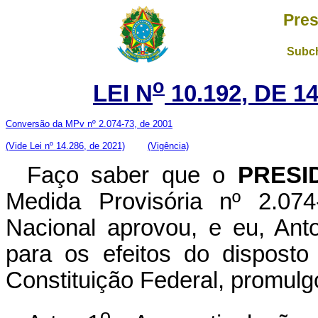
Pres
Subch
o
LEI N
10.192, DE 1
Conversão da MPv nº 2.074-73, de 2001
(Vide Lei nº 14.286, de 2021)
(Vigência)
Faço saber que o
PRESI
Medida Provisória nº 2.07
Nacional aprovou, e eu, Ant
para os efeitos do disposto
Constituição Federal, promulgo
o