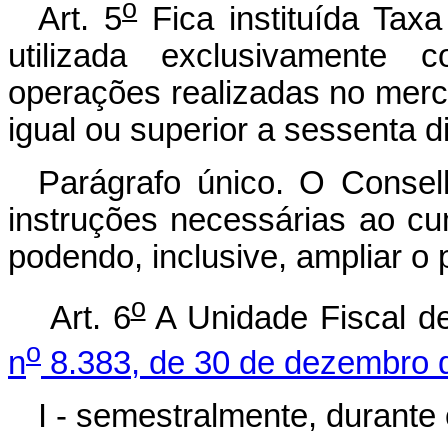
o
Art. 5
Fica instituída Taxa
utilizada exclusivament
operações realizadas no merc
igual ou superior a sessenta d
Parágrafo único. O Consel
instruções necessárias ao cu
podendo, inclusive, ampliar o 
o
Art. 6
A Unidade Fiscal de
o
n
8.383, de 30 de dezembro 
I - semestralmente, durante