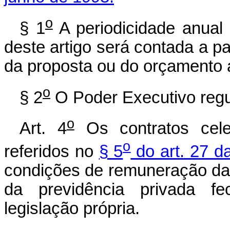
o
§ 1
A periodicidade anual 
deste artigo será contada a pa
da proposta ou do orçamento a
o
§ 2
O Poder Executivo regul
o
Art. 4
Os contratos cel
o
referidos no
§ 5
do art. 27 da
condições de remuneração da
da previdência privada f
legislação própria.