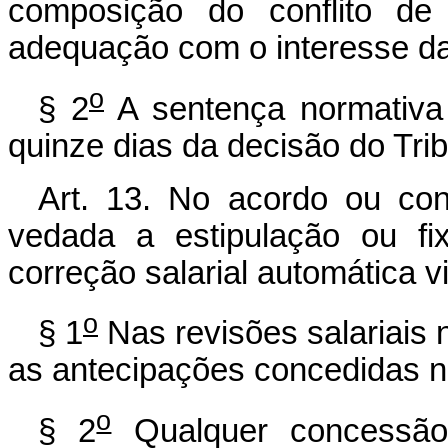
composição do conflito de 
adequação com o interesse da 
o
§ 2
A sentença normativa 
quinze dias da decisão do Trib
Art. 13. No acordo ou con
vedada a estipulação ou fi
correção salarial automática v
o
§ 1
Nas revisões salariais 
as antecipações concedidas no
o
§ 2
Qualquer concessão 