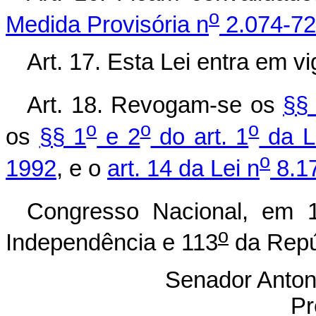
o
Medida Provisória n
2.074-72
Art. 17. Esta Lei entra em v
Art. 18. Revogam-se os
§§
o
o
o
os
§§ 1
e 2
do art. 1
da L
o
1992
, e o
art. 14 da Lei n
8.17
Congresso Nacional, em 1
o
Independência e 113
da Repú
Senador Anton
Pr