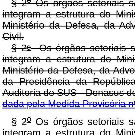
§ 2
Os órgãos setoriais s
integram a estrutura do Mini
Ministério da Defesa, da A
Civil.
o
§ 2
Os órgãos setoriais s
integram a estrutura do Mini
Ministério da Defesa, da Advo
da Presidência da Repúblic
Auditoria do SUS - Denasus
dada pela Medida Provisória n
o
§ 2
Os órgãos setoriais s
integram a estrutura do Mini