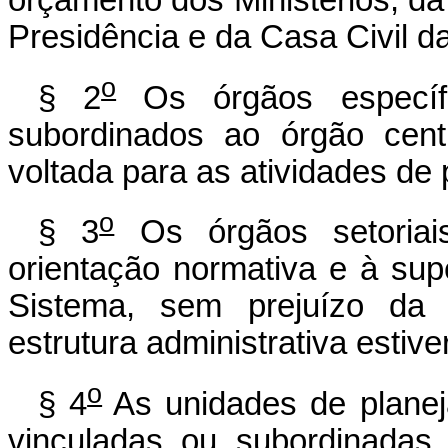
Presidência e da Casa Civil d
o
§ 2
Os órgãos específi
subordinados ao órgão cent
voltada para as atividades de
o
§ 3
Os órgãos setoriais
orientação normativa e à sup
Sistema, sem prejuízo da
estrutura administrativa estiv
o
§ 4
As unidades de planej
vinculadas ou subordinadas 