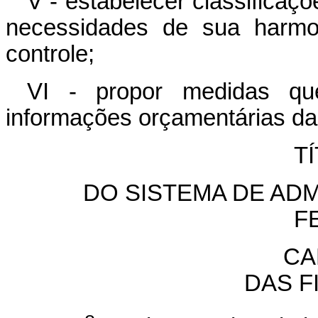
V - estabelecer classificaç
necessidades de sua harmo
controle;
VI - propor medidas qu
informações orçamentárias da
TÍ
DO SISTEMA DE AD
F
CA
DAS F