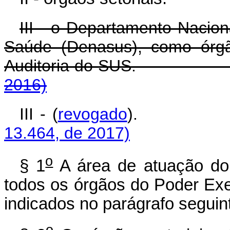
III - o Departamento Nacion
Saúde (Denasus), como órgã
Auditoria do S
2016)
III - (
revogado
)
13.464, de 2017)
o
§ 1
A área de atuação do 
todos os órgãos do Poder Exe
indicados no parágrafo seguin
o