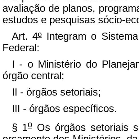
avaliação de planos, program
estudos e pesquisas sócio-ec
Art. 4
º
Integram o Sistema
Federal:
I - o Ministério do Plane
órgão central;
II - órgãos setoriais;
III - órgãos específicos.
o
§ 1
Os órgãos setoriais s
orçamento dos Ministérios, da