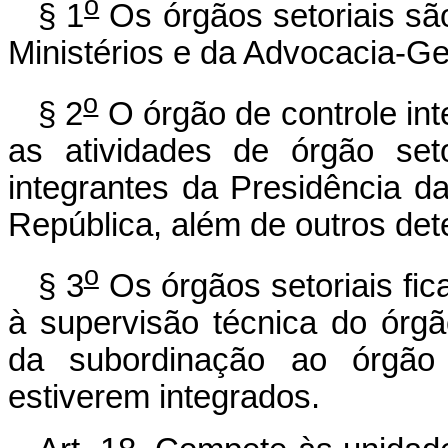
o
§ 1
Os órgãos setoriais sã
Ministérios e da Advocacia-Ge
o
§ 2
O órgão de controle in
as atividades de órgão set
integrantes da Presidência d
República, além de outros det
o
§ 3
Os órgãos setoriais fic
à supervisão técnica do órgã
da subordinação ao órgão e
estiverem integrados.