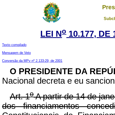
Pres
Subch
o
LEI N
10.177, DE
Texto compilado
Mensagem de Veto
Conversão da MPv nº 2.133-29, de 2001
O PRESIDENTE DA REPÚ
Nacional decreta e eu sancion
o
Art. 1
A partir de 14 de jan
dos financiamentos conce