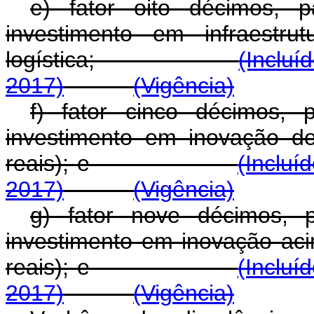
e) fator oito décimos, 
investimento em infraest
logística;
(Incluí
2017)
(Vigência)
f) fator cinco décimos, 
investimento em inovação d
reais); e
(Incluí
2017)
(Vigência)
g) fator nove décimos, 
investimento em inovação ac
reais); e
(Incluí
2017)
(Vigência)