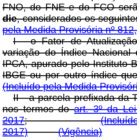
FNO, do FNE e do FCO serã
die
, considerados os s
pela Medida Provisória nº 812
I - o Fator de Atualizaç
variação do Índice Naciona
IPCA, apurado pelo Instituto Br
IBGE ou por outro índi
(Incluído pela Medida Provisór
II - a parcela prefixada da
nos termos do
art. 3
º
da Lei
2017
;
(Incluí
2017)
(Vigência)