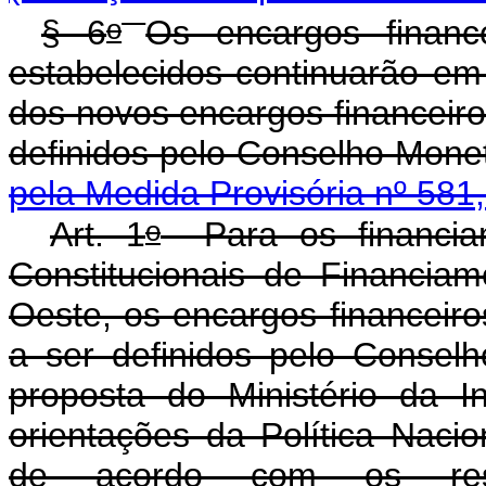
o
§ 6
Os encargos financ
estabelecidos continuarão em 
dos novos encargos financeir
definidos pelo Conselho M
pela Medida Provisória nº 581
o
Art. 1
Para os financia
Constitucionais de Financia
Oeste, os encargos financeir
a ser definidos pelo Consel
proposta do Ministério da I
orientações da Política Naci
de acordo com os resp