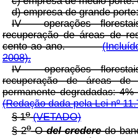
c) empresa de médio porte: 
d) empresa de grande porte:
IV - operações floresta
recuperação de áreas de res
cento ao ano.
(Incluí
2008).
IV - operações floresta
recuperação de áreas de 
permanente degradadas: 
(Redação dada pela Lei nº 11.
o
§ 1
(VETADO)
o
§ 2
O
del credere
do banc