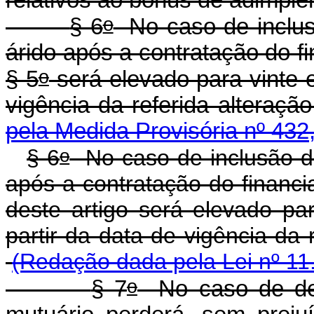
o
§ 6
No caso de inclusã
árido após a contratação do f
o
§ 5
será elevado para vinte e
vigência da referida alte
pela Medida Provisória nº 432
o
§ 6
No caso de inclusão de
após a contratação do financi
deste artigo será elevado pa
partir da data de vigência 
(Redação dada pela Lei nº 11
o
§ 7
No caso de des