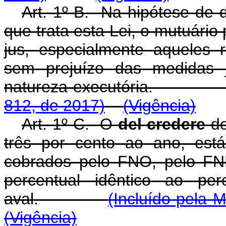
Art. 1
º
-B. Na hipótese de d
que trata esta Lei, o mutuário 
jus, especialmente aqueles 
sem prejuízo das medidas ju
natureza executória
812, de 2017)
(Vigência)
Art. 1
º
-C. O
del credere
do
três por cento ao ano, está
cobrados pelo FNO, pelo FN
percentual idêntico ao per
aval.
(Incluído pela 
(Vigência)