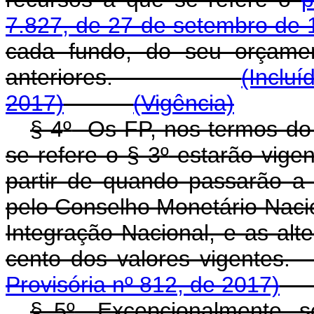
7.827, de 27 de setembro de 
cada fundo, do seu orçamen
anteriores.
(Incluí
2017)
(Vigência)
§ 4
º
Os FP, nos termos do 
se refere o § 3
º
estarão vigen
partir de quando passarão a 
pelo Conselho Monetário Nacio
Integração Nacional, e as alte
cento dos valores 
Provisória nº 812, de 2017)
§ 5
º
Excepcionalmente, se 