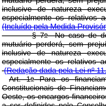
mutuário perderá, sem prejuí
inclusive de natureza execu
especialmente os relati
(Incluído pela Medida Provisór
o
§ 7
No caso de des
mutuário perderá, sem prejuí
inclusive de natureza execu
especialmente os relati
(Redação dada pela Lei nº 11
o
Art. 1
Para os financia
Constitucionais de Financia
Oeste, os encargos financeir
a ser definidos pelo Consel