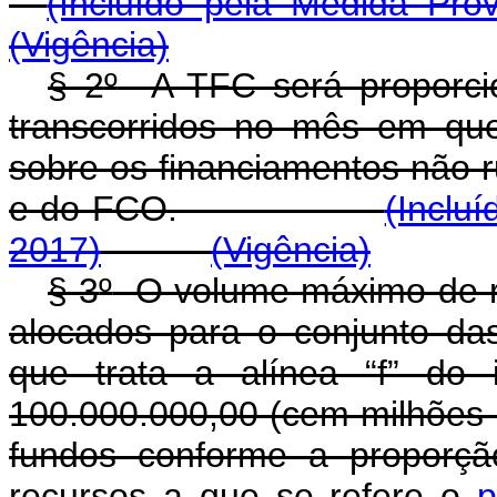
(Incluído pela Medida Pro
(Vigência)
§ 2
º
A TFC será proporcio
transcorridos no mês em que
sobre os financiamentos não 
e do FCO.
(Inclu
2017)
(Vigência)
§ 3
º
O volume máximo de r
alocados para o conjunto das
que trata a alínea “f” do
100.000.000,00 (cem milhões d
fundos conforme a proporção
recursos a que se refere o
p