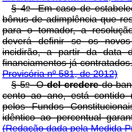
o
§ 4
Em caso de estabeleci
bônus de adimplência que res
para o tomador, a resoluçã
deverá definir se os novos
incidirão, a partir da data
financiamentos já contr
Provisória nº 581, de 2012)
o
§ 5
O
del credere
do banc
cento ao ano, está contido 
pelos Fundos Constituciona
idêntico ao percentual 
(Redação dada pela Medida Pr