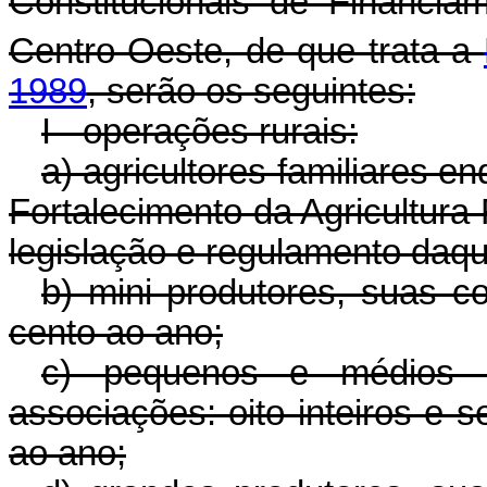
Constitucionais de Financi
Centro-Oeste, de que trata a
1989
, serão os seguintes:
I - operações rurais:
a) agricultores familiares 
Fortalecimento da Agricultura
legislação e regulamento daq
b) mini produtores, suas c
cento ao ano;
c) pequenos e médios p
associações: oito inteiros e 
ao ano;