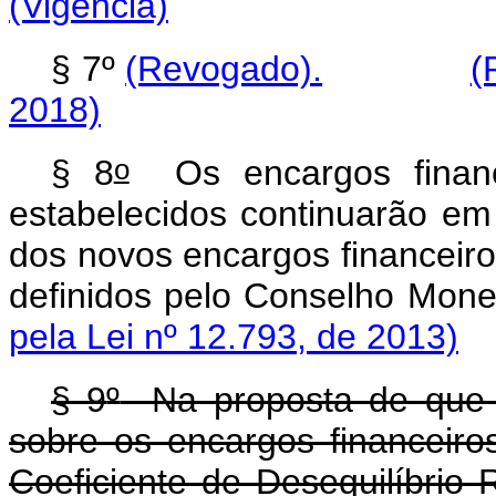
(Vigência)
§ 7º
(Revogado).
(
2018)
o
§ 8
Os encargos financ
estabelecidos continuarão em 
dos novos encargos financeir
definidos pelo Conselh
pela Lei nº 12.793, de 2013)
§ 9
º
Na proposta de que 
sobre os encargos financeiro
Coeficiente de Desequilíbrio 