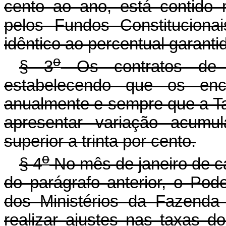
cento ao ano, está contido 
pelos Fundos Constituciona
idêntico ao percentual garanti
o
§ 3
Os contratos de fi
estabelecendo que os enca
anualmente e sempre que a T
apresentar variação acumu
superior a trinta por cento.
o
§ 4
No mês de janeiro de c
do parágrafo anterior, o Pod
dos Ministérios da Fazenda
realizar ajustes nas taxas do