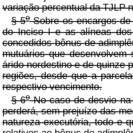
variação percentual da TJLP n
o
§ 5
Sobre os encargos de q
do Inciso I e as alíneas dos 
concedidos bônus de adimplên
mutuários que desenvolvem s
árido nordestino e de quinze 
regiões, desde que a parcela
respectivo vencimento.
o
§ 6
No caso de desvio na 
perderá, sem prejuízo das medi
natureza executória, todo e q
relativos ao bônus de adimplê