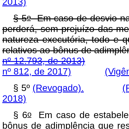
2013)
o
§ 5
Em caso de desvio na 
perderá, sem prejuízo das medi
natureza executória, todo e q
relativos ao bônus de ad
nº 12.793, de 2013)
nº 812, de 2017)
(Vigê
§ 5º
(Revogado).
(
2018)
o
§ 6
Em caso de estabelec
bônus de adimplência que res