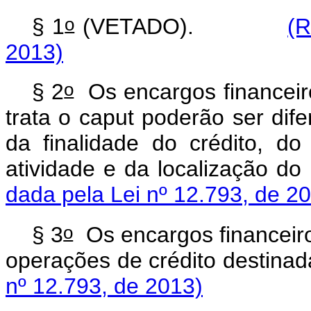
o
§ 1
(VETADO).
(R
2013)
o
§ 2
Os encargos financeir
trata o
caput
poderão ser dif
da finalidade do crédito, do
atividade e da localização d
dada pela Lei nº 12.793, de 2
o
§ 3
Os encargos financeiro
operações de crédito destinad
nº 12.793, de 2013)