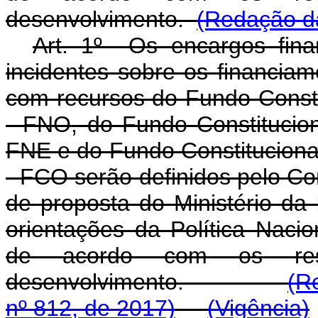
desenvolvimento.
(Redação da
Art. 1º Os encargos fina
incidentes sobre os financiam
com recursos do Fundo Consti
- FNO, do Fundo Constitucio
FNE e do Fundo Constituciona
- FCO serão definidos pelo Co
de proposta do Ministério da
orientações da Política Naci
de acordo com os resp
desenvolvimento.
(R
nº 812, de 2017)
(Vigência)