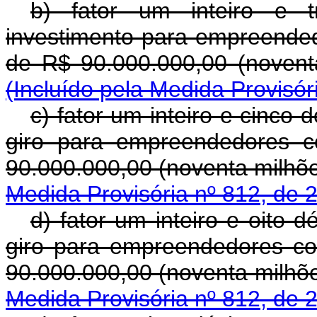
b) fator um inteiro e 
investimento para empreended
de R$ 90.000.000,00 (
(Incluído pela Medida Provisór
c) fator um inteiro e cinco
giro para empreendedores c
90.000.000,00 (noventa 
Medida Provisória nº 812, de 
d) fator um inteiro e oito 
giro para empreendedores co
90.000.000,00 (noventa 
Medida Provisória nº 812, de 