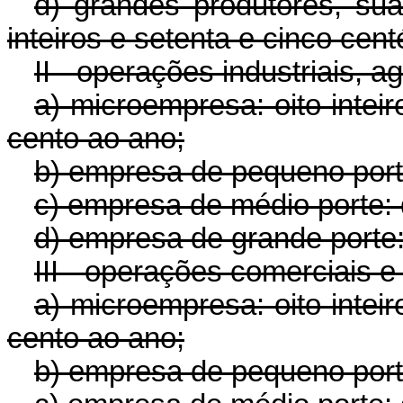
d) grandes produtores, su
inteiros e setenta e cinco cen
II - operações industriais, a
a) microempresa: oito intei
cento ao ano;
b) empresa de pequeno port
c) empresa de médio porte: 
d) empresa de grande porte:
III - operações comerciais e
a) microempresa: oito intei
cento ao ano;
b) empresa de pequeno port