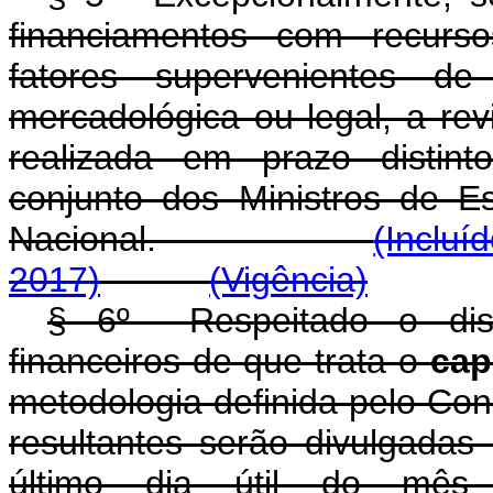
financiamentos com recurso
fatores supervenientes de 
mercadológica ou legal, a rev
realizada em prazo distint
conjunto dos Ministros de 
Nacional.
(Incluí
2017)
(Vigência)
§ 6
º
Respeitado o dispo
financeiros de que trata o
cap
metodologia definida pelo Con
resultantes serão divulgadas
último dia útil do mês 