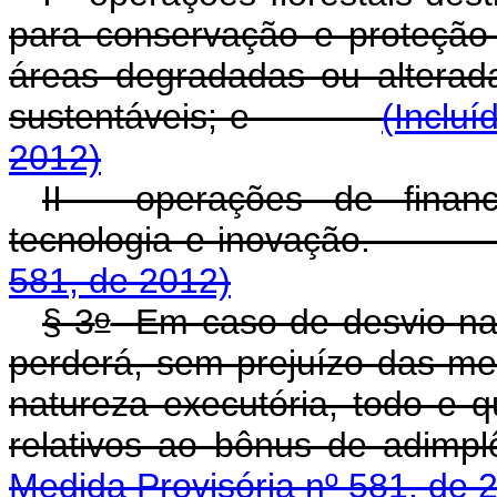
para conservação e proteção
áreas degradadas ou alterad
sustentáveis; e
(Incluí
2012)
II - operações de financ
tecnologia e inovação
581, de 2012)
o
§ 3
Em caso de desvio na 
perderá, sem prejuízo das medi
natureza executória, todo e q
relativos ao bônus de 
Medida Provisória nº 581, de 