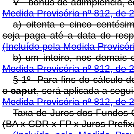
V - bônus de adimplên
Medida Provisória nº 812, de 
a) oitenta e cinco centési
seja paga até a data 
(Incluído pela Medida Provisór
b) um inteiro, no
Medida Provisória nº 812, de 
§ 1
º
Para fins do cálculo do
o
caput
, será aplicada a
Medida Provisória nº 812, de 
Taxa de Juros dos Fundos C
(BA x CDR x FP x Juros Pr