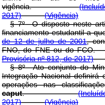
vigência.
(Incluí
2017)
(Vigência)
§ 7
º
O disposto neste art
financiamento estudantil a qu
de 12 de julho de 2001
, co
FNO, do FNE ou 
Provisória nº 812, de 2017)
§ 8
º
Ato conjunto do Mini
Integração Nacional definirá o
operações nas classificaçõ
caput
.
(Incluí
2017)
(Vigência)