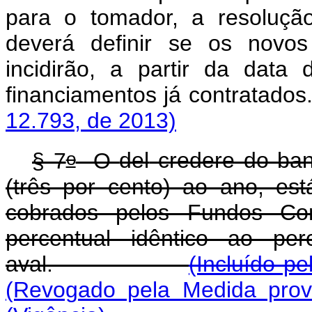
para o tomador, a resoluçã
deverá definir se os novos
incidirão, a partir da data
financiamentos já contratados
12.793, de 2013)
o
§ 7
O
del
credere
do banc
(três por cento) ao ano, est
cobrados pelos Fundos Con
percentual idêntico ao per
aval.
(Incluído pe
(Revogado pela Medida prov