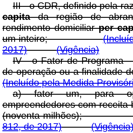
III - o CDR, definido pela r
capita
da região de abrang
rendimento domiciliar
per cap
um inteiro;
(Inclu
2017)
(Vigência)
IV - o Fator de Programa -
de operação ou a finalida
(Incluído pela Medida Provisór
a) fator um, para op
empreendedores com receita b
(noventa milhões)
812, de 2017)
(Vigência