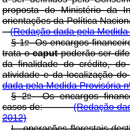
proposta do Ministério da I
orientações da Política Nac
(Redação dada pela Medida P
o
§ 1
Os encargos financeir
trata o
caput
poderão ser dife
da finalidade do crédito, do
atividade e da localizaç
dada pela Medida Provisória n
o
§ 2
Os encargos financei
casos de:
(Redação dad
2012)
I - operações florestais des