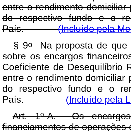
entre o rendimento domiciliar
do respectivo fundo e o re
País.
(Incluído pela Me
o
§ 9
Na proposta de que 
sobre os encargos financeiro
Coeficiente de Desequilíbrio 
entre o rendimento domiciliar
do respectivo fundo e o re
País.
(Incluído pela 
Art. 1
º
-A. Os encargos f
financiamentos de operações d