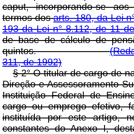
caput, incorporando-se aos
termos dos
arts. 180, da Lei 
193 da Lei n° 8.112, de 11 
de base de cálculo de pens
quintos.
(Reda
311, de 1992)
§ 2° O titular de cargo de 
Direção e Assessoramento Su
Instituição Federal de Ensi
cargo ou emprego efetivo, fa
instituída por este artigo,
constantes do Anexo I, desta