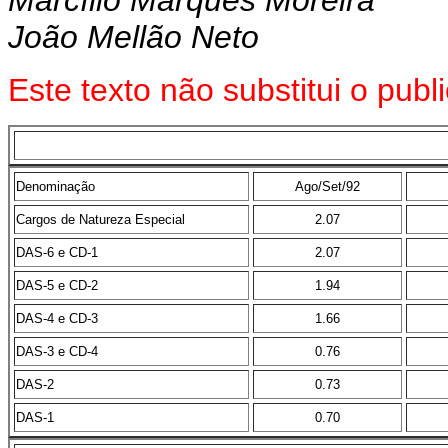
Marcílio Marques Moreira
João Mellão Neto
Este texto não substitui o pu
Denominação
Ago/Set/92
Cargos de Natureza Especial
2.07
DAS-6 e CD-1
2.07
DAS-5 e CD-2
1.94
DAS-4 e CD-3
1.66
DAS-3 e CD-4
0.76
DAS-2
0.73
DAS-1
0.70