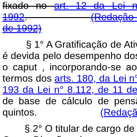
fixado no
art. 12 da Lei 
1992
.
(Redação 
de 1992)
§ 1° A Gratificação de 
é devida pelo desempenho dos
o caput , incorporando-se a
termos dos
arts. 180, da Lei 
193 da Lei n° 8.112, de 11 
de base de cálculo de pens
quintos.
(
Redação
§ 2° O titular de cargo d