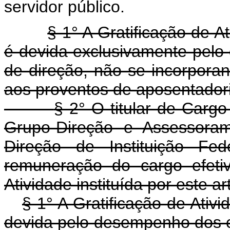
servidor público.
§ 1° A Gratificação de 
é devida exclusivamente pel
de direção, não se incorpora
aos proventos de aposentador
§ 2° O titular de Carg
Grupo-Direção e Assessora
Direção de Instituição Fe
remuneração do cargo efetiv
Atividade instituída por este ar
§ 1° A Gratificação de Ati
devida pelo desempenho dos c