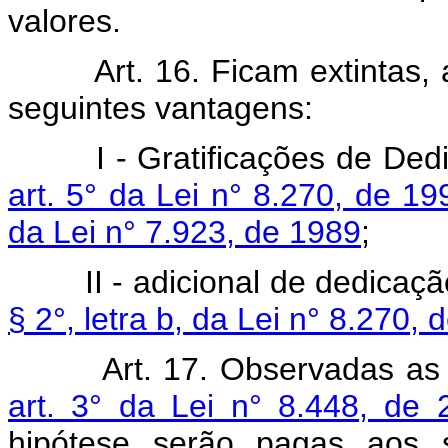
valores.
Art. 16. Ficam extintas,
seguintes vantagens:
I - Gratificações de De
art. 5° da Lei n° 8.270, de 19
da Lei n° 7.923, de 1989
;
II - adicional de dedicaç
§ 2°, letra b, da Lei n° 8.270,
Art. 17. Observadas as
art. 3° da Lei n° 8.448, de
hipótese serão pagas aos se