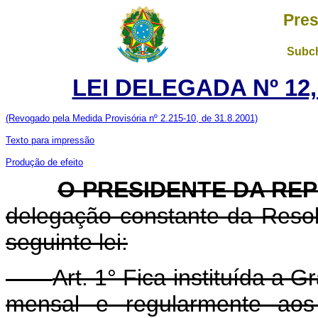
Pres
Subch
LEI DELEGADA Nº 12,
(Revogado pela Medida Provisória nº 2.215-10, de 31.8.2001)
Texto para impressão
Produção de efeito
O PRESIDENTE DA REP
delegação constante da Resol
seguinte lei:
Art. 1° Fica instituída a G
mensal e regularmente aos 