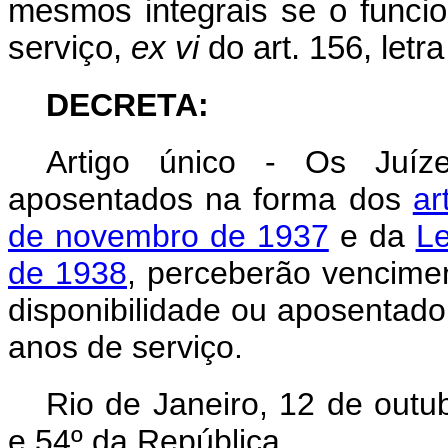
mesmos integrais se o funcio
serviço,
ex vi
do art. 156, letr
DECRETA:
Artigo único - Os Juíze
aposentados na forma dos
ar
de novembro de 1937
e da
Le
de 1938
, perceberão vencimen
disponibilidade ou aposentador
anos de serviço.
Rio de Janeiro, 12 de outu
e 54º da República.