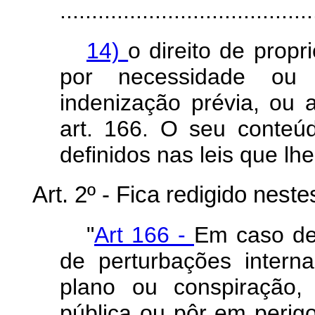
........................................
14)
o direito de prop
por necessidade ou u
indenização prévia, ou 
art. 166. O seu conteú
definidos nas leis que lh
Art
. 2º - Fica redigido nest
"
Art 166 -
Em caso de
de perturbações interna
plano ou conspiração,
pública ou pôr em perigo 