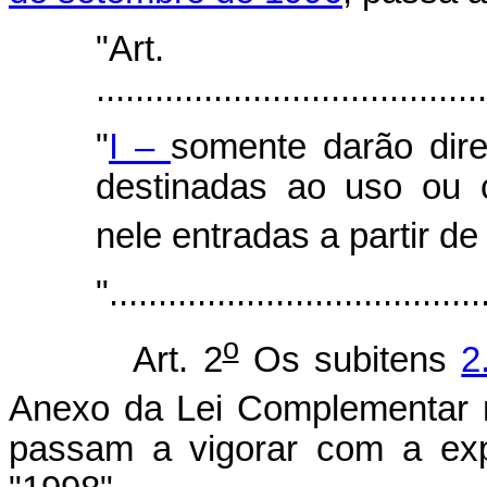
"Art
.......................................
"
I –
somente darão dire
destinadas ao uso ou 
nele entradas a partir de
"......................................
o
Art. 2
Os subitens
2
Anexo da Lei Complementar 
passam a vigorar com a exp