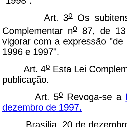
"1998".
o
Art. 3
Os subite
o
Complementar n
87, de 13
vigorar com a expressão "de 
1996 e 1997".
o
Art. 4
Esta Lei Compleme
publicação.
o
Art. 5
Revoga-se a
dezembro de 1997.
Brasília, 20 de dezembro 