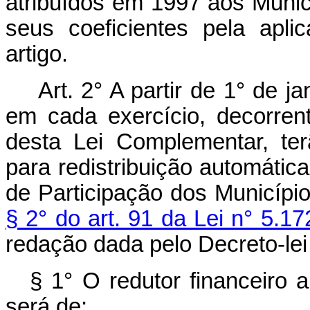
atribuídos em 1997 aos Muni
seus coeficientes pela apl
artigo.
Art. 2° A partir de 1° de j
em cada exercício, decorren
desta Lei Complementar, ter
para redistribuição automátic
de Participação dos Municípi
§ 2° do art. 91 da Lei n° 5.1
redação dada pelo Decreto-lei
§ 1° O redutor financeiro a
será de: