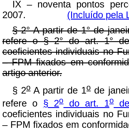
IX – noventa pontos perce
2007.
(Incluído pela
§ 2° A partir de 1° de jane
refere o § 2° do art. 1° d
coeficientes individuais no F
– FPM fixados em conformid
artigo anterior.
o
o
§ 2
A partir de 1
de janei
o
o
refere o
§ 2
do art. 1
de
coeficientes individuais no F
– FPM fixados em conformida