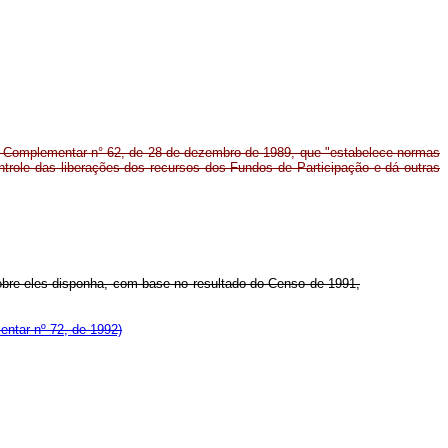
ei Complementar n° 62, de 28 de dezembro de 1989, que "estabelece normas
ontrole das liberações dos recursos dos Fundos de Participação e dá outras
sobre eles disponha, com base no resultado do Censo de 1991,
entar nº 72, de 1992)