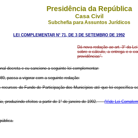
Presidência da República
Casa Civil
Subchefia para Assuntos Jurídicos
LEI COMPLEMENTAR N° 71, DE 3 DE SETEMBRO DE 1992
Dá nova redação ao art. 3° da L
sobre o cálculo, a entrega e o c
providências".
al decreta e eu sanciono a seguinte lei complementar:
989, passa a vigorar com a seguinte redação:
os recursos do Fundo de Participação dos Municípios até que lei específica 
ão, produzindo efeitos a partir de 1° de janeiro de 1992.
(Vide Lei Complem
pública.