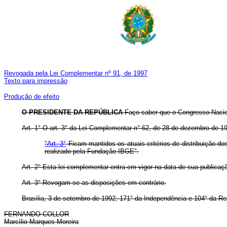
Revogada pela Lei Complementar nº 91, de 1997
Texto para impressão
Produção de efeito
O PRESIDENTE DA REPÚBLICA
Faço saber que o Congresso Nacion
Art. 1° O art. 3° da Lei Complementar n° 62, de 28 de dezembro de 1
"Art. 3°
Ficam mantidos os atuais critérios de distribuição d
realizado pela Fundação IBGE".
Art. 2° Esta lei complementar entra em vigor na data de sua publicaç
Art. 3° Revogam-se as disposições em contrário.
Brasília, 3 de setembro de 1992; 171° da Independência e 104° da Re
FERNANDO COLLOR
Marcílio Marques Moreira