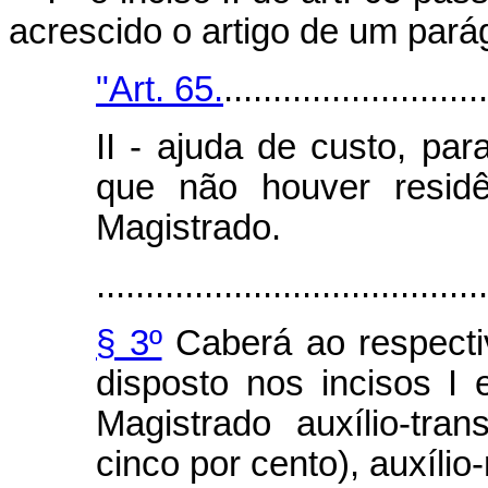
acrescido o artigo de um pará
"Art. 65.
...........................
II - ajuda de custo, pa
que não houver residê
Magistrado.
........................................
§ 3º
Caberá ao respectiv
disposto nos incisos I 
Magistrado auxílio-tr
cinco por cento), auxílio