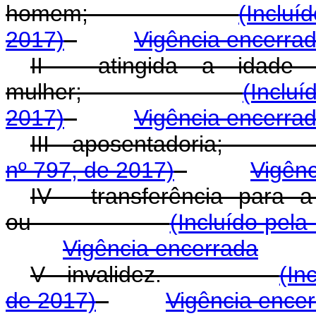
homem;
(Incluí
2017)
Vigência encerra
II - atingida a idade
mulher;
(Incluí
2017)
Vigência encerra
III - aposentador
nº 797, de 2017)
Vigênc
IV - transferência para 
ou
(Incluído pela
Vigência encerrada
V - invalidez.
(In
de 2017)
Vigência ence