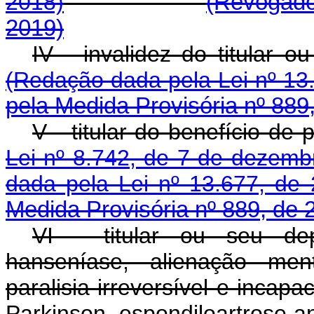
2018)
(Revogado
2019)
IV - invalidez do ti
(Redação dada pela Lei nº 13
pela Medida Provisória nº 889
V - titular do benefício de
Lei nº 8.742, de 7 de dezemb
dada pela Lei nº 13.677, de 
Medida Provisória nº 889, de 
VI - titular ou seu dep
hanseníase, alienação ment
paralisia irreversível e incapa
Parkinson, espondiloartrose an