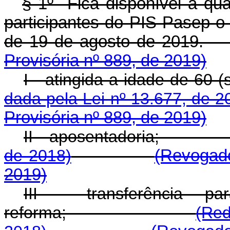
§ 1º Fica disponível a qual
participantes do PIS-Pasep o 
de 19 de agosto de 
Provisória nº 889, de 2019)
I - atingida a idade 
dada pela Lei nº 13.677, de 2
Provisória nº 889, de 2019)
II - aposentadoria
de 2018)
(Revogado
2019)
III - transferência 
reforma;
(Red