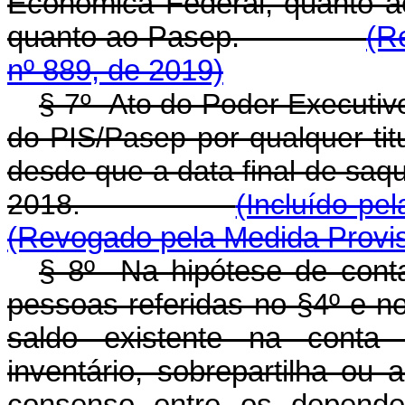
Econômica Federal, quanto ao
quanto ao Pasep.
(R
nº 889, de 2019)
§ 7º Ato do Poder Executivo
do PIS/Pasep por qualquer titu
desde que a data final de saq
2018.
(Incluído pe
(Revogado pela Medida Provis
§ 8º Na hipótese de conta i
pessoas referidas no §4º e no
saldo existente na conta 
inventário, sobrepartilha ou 