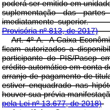
poderá ser emitido em unidade
suplementação das partes 
imediatamente s
Provisória nº 813, de 2017)
Art. 4º-A. A Caixa Econômi
ficam autorizados a disponibi
participante do PIS/Pasep 
crédito automático em conta d
arranjo de pagamento de titul
estiver enquadrado nas hipó
houver sua prévia manife
pela Lei nº 13.677, de 2018)