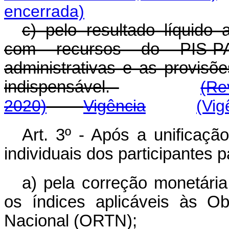
encerrada)
c) pelo resultado líquido 
com recursos do PIS-P
administrativas e as provisõe
indispensável.
(Re
2020)
Vigência
(Vig
Art. 3º - Após a unificaçã
individuais dos participantes 
a) pela correção monetária
os índices aplicáveis às O
Nacional (ORTN);