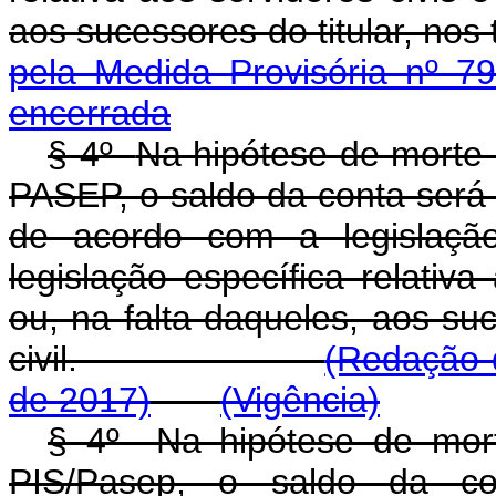
aos sucessores do titular,
pela Medida Provisória nº 7
encerrada
§ 4º
Na hipótese de morte d
PASEP, o saldo da conta será 
de acordo com a legislaçã
legislação específica relativa
ou, na falta daqueles, aos suc
civil.
(Redação d
de 2017)
(Vigência)
§ 4º Na hipótese de morte
PIS/Pasep, o saldo da con