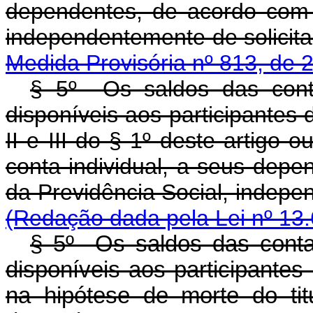
dependentes, de acordo com a
independentemente de 
Medida Provisória nº 813, de 
§ 5º Os saldos das conta
disponíveis aos participantes
II e III do § 1º deste artigo o
conta individual, a seus depe
da Previdência Social, in
(Redação dada pela Lei nº 13.
§ 5º Os saldos das contas
disponíveis aos participante
na hipótese de morte do tit