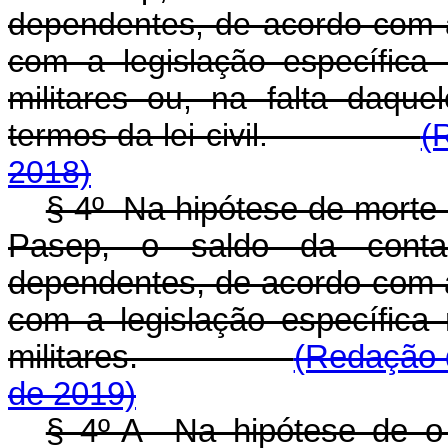
dependentes, de acordo com a
com a legislação específica 
militares ou, na falta daque
termos da lei civil.
(
2018)
§ 4º Na hipótese de morte d
Pasep, o saldo da conta 
dependentes, de acordo com a
com a legislação específica 
militares.
(Redação d
de 2019)
§ 4º-A Na hipótese de o t