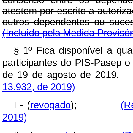
consenso entre os depende
atestem por escrito a autori
outros dependentes o
(Incluído pela Medida Provisór
§ 1º Fica disponível a qual
participantes do PIS-Pasep o 
de 19 de agosto de
13.932, de 2019)
I - (
revogado
);
(R
2019)