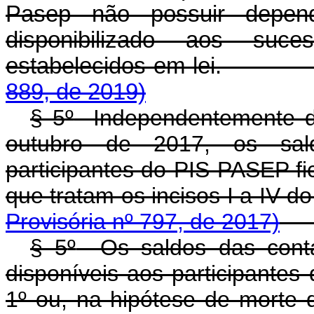
Pasep não possuir depen
disponibilizado aos suc
estabelecidos em lei
889, de 2019)
§ 5
º
Independentemente de s
outubro de 2017, os sald
participantes do PIS-PASEP fi
que tratam os incisos I a IV do
Provisória nº 797, de 2017)
§ 5
º
Os saldos das contas
disponíveis aos participantes 
1
º
ou, na hipótese de morte do