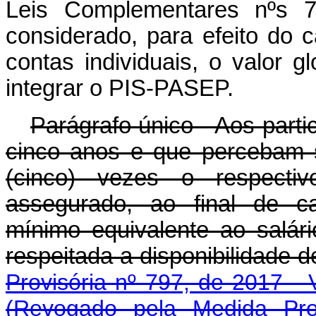
Leis Complementares nºs 7
considerado, para efeito do 
contas individuais, o valor 
integrar o PIS-PASEP.
Parágrafo único - Aos part
cinco anos e que percebam sa
(cinco) vezes o respectiv
assegurado, ao final de ca
mínimo equivalente ao salári
respeitada a disponibilidade d
Provisória nº 797, de 2017 -
(Revogado pela Medida Pro