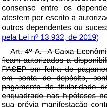
consenso entre os depende
atestem por escrito a autori
outros dependentes ou s
pela Lei nº 13.932, de 2019)
Art. 4
º
-A. A Caixa Econômic
ficam autorizados a disponibil
PASEP em folha de pagament
em conta de depósito, con
pagamento de titularidade do
enquadrado nas hipóteses n
sua prévia manifest