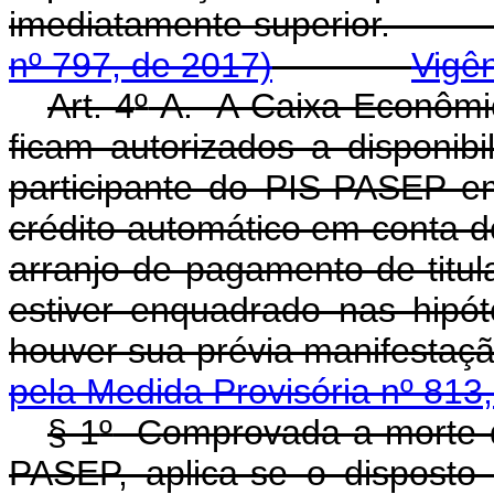
imediatamente superi
nº 797, de 2017)
Vigê
Art. 4
º
-A. A Caixa Econômic
ficam autorizados a disponibi
participante do PIS-PASEP 
crédito automático em conta d
arranjo de pagamento de titul
estiver enquadrado nas hipó
houver sua prévia manife
pela Medida Provisória nº 813
§ 1
º
Comprovada a morte do 
PASEP, aplica-se o dispost