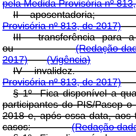
pela Medida Provisória nº 813
II - aposentado
Provisória nº 813, de 2017)
III - transferência para
ou
(Redação dad
2017)
(Vigência)
IV - invali
Provisória nº 813, de 2017)
§ 1º Fica disponível a qual
participantes do PIS/Pasep o
2018 e, após essa data, aos 
casos:
(Redação dada 