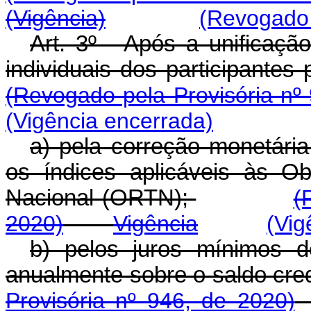
(Vigência)
(Revogado 
Art. 3º - Após a unificaçã
individuais dos participantes
(Revogado pela Provisória nº
(Vig
ência encerrada)
a) pela correção monetária
os índices aplicáveis às O
Nacional (ORTN);
(
2020)
Vigência
(Vig
b) pelos juros mínimos d
anualmente sobre o saldo cred
Provisória nº 946, de 2020)