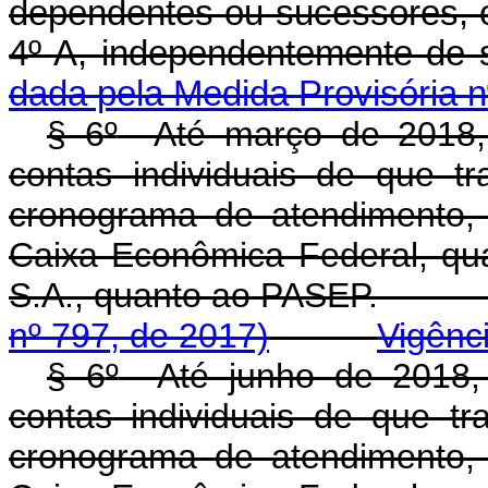
dependentes ou sucessores, o
4º-A, independenteme
dada pela Medida Provisória n
§ 6
º
Até março de 2018, a
contas individuais de que t
cronograma de atendimento, c
Caixa Econômica Federal, qua
S.A., quanto ao PAS
nº 797, de 2017)
Vigênc
§ 6
º
Até junho de 2018, a
contas individuais de que tr
cronograma de atendimento, c