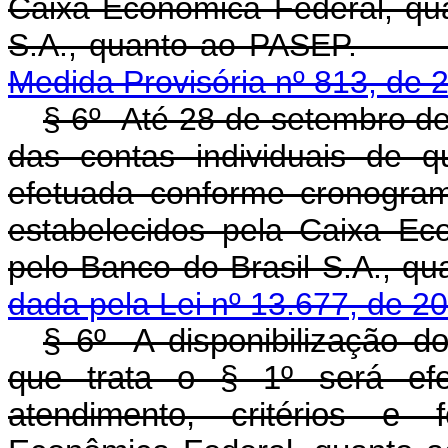
Caixa Econômica Federal, qua
S.A., quanto a
Medida Provisória nº 813, de 
§ 6º Até 28 de setembro de 
das contas individuais de q
efetuada conforme cronogram
estabelecidos pela Caixa Ec
pelo Banco do Brasil S
dada pela Lei nº 13.677, de 2
§ 6º A disponibilização do
que trata o § 1º será ef
atendimento, critérios e 