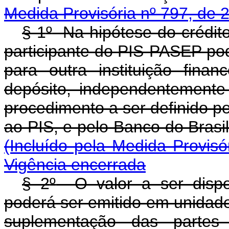
Medida Provisória nº 797, de 
§ 1
º
Na hipótese do crédito
participante do PIS-PASEP pode
para outra instituição fin
depósito, independentemente
procedimento a ser definido p
ao PIS, e pelo Banco do 
(Incluído pela Medida Provisó
Vigência encerrada
§ 2
º
O valor a ser dispon
poderá ser emitido em unidade
suplementação das partes 