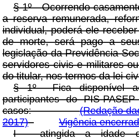
§ 1º - Ocorrendo casamento
a reserva remunerada, reform
individual, poderá ele receber
de morte, será pago a seu
legislação da Previdência Soc
servidores civis e militares o
do titular, nos termos da lei civi
§ 1
º
Fica disponível ao 
participantes do PIS-PASEP
casos:
(Redação dad
2017)
Vigência encerra
I - atingida a idade 