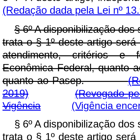
(Redação dada pela Lei nº 13
§ 6º A disponibilização dos
trata o § 1º deste artigo se
atendimento, critérios e 
Econômica Federal, quanto ao
quanto ao Pasep.
(R
2019)
(Revogado pel
Vigência
(Vig
ência ence
§ 6º A disponibilização dos
trata o § 1º deste artigo se