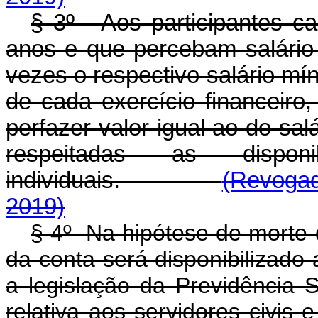
§ 3º - Aos participantes c
anos e que percebam salário m
vezes o respectivo salário míni
de cada exercício financeiro
perfazer valor igual ao do sal
respeitadas as dispo
individuais.
(Revogad
2019)
§ 4º Na hipótese de morte do
da conta será disponibilizad
a legislação da Previdência S
relativa aos servidores civis e