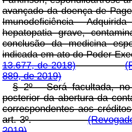
avançado da doença de Paget
Imunodeficiência Adquirida
hepatopatia grave, contami
conclusão da medicina espe
indicada em ato do Pod
13.677, de 2018)
(
889, de 2019)
§ 2º - Será facultada, no 
posterior da abertura da conta
correspondentes aos créditos
art. 3º.
(Revogado
2019)