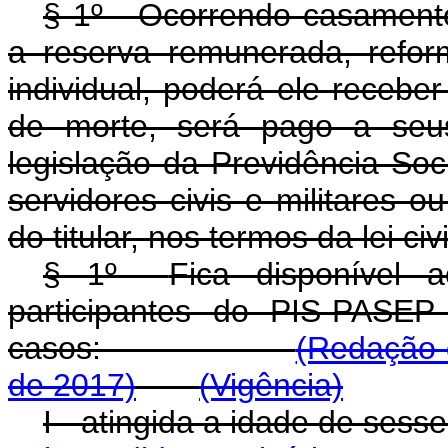
§ 1º - Ocorrendo casamento
a reserva remunerada, reform
individual, poderá ele receber
de morte, será pago a seu
legislação da Previdência Soc
servidores civis e militares o
do titular, nos termos da lei civi
§ 1º
Fica disponível a
participantes do PIS-PASEP
casos:
(Redação 
de 2017)
(Vigência)
I - atingida a idade 