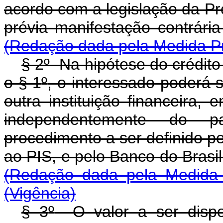
acordo com a legislação da
Pre
prévia manifestação 
(Redação dada pela Medida Pr
§ 2
º
Na hipótese do crédito
o § 1
º
, o interessado poderá s
outra instituição financeira,
independentemente do p
procedimento a ser definido p
ao PIS, e pelo Banco do 
(Redação dada pela Medida 
(Vigência)
§ 3
º
O valor a ser dispon