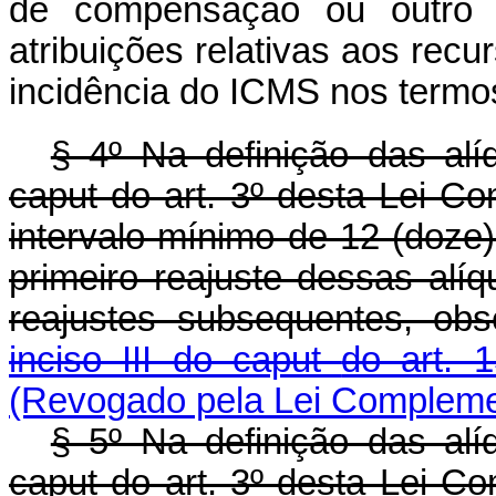
de compensação ou outro 
atribuições relativas aos rec
incidência do ICMS nos termo
§ 4º Na definição das alí
caput
do art. 3º desta Lei Co
intervalo mínimo de 12 (doze)
primeiro reajuste dessas alí
reajustes subsequentes, ob
inciso III do caput
do art. 
(Revogado pela Lei Complemen
§ 5º Na definição das alí
caput
do art. 3º desta Lei Co