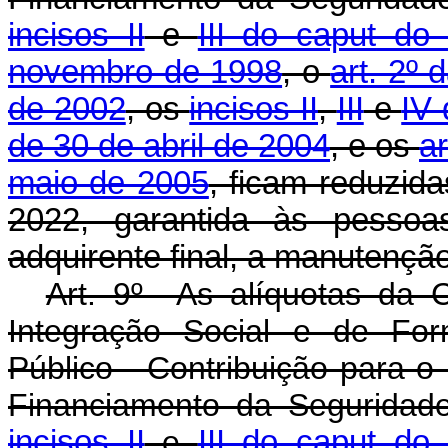
incisos II
e
III do
caput
do a
novembro de 1998
, o
art. 2º
de 2002
, os
incisos II
,
III
e
IV
de 30 de abril de 2004
, e os
ar
maio de 2005
, ficam reduzid
2022, garantida às pessoas
adquirente final, a manutenção
Art. 9º As alíquotas da 
Integração Social e de For
Público - Contribuição para o
Financiamento da Seguridade
incisos II
e
III do caput do