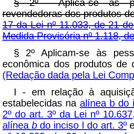
§ 2º Aplica-se às pes
revendedoras dos produtos de
17 da Lei nº 11.033, de 21 d
Medida Provisória nº 1.118, d
§ 2º Aplicam-se às pess
econômica dos produtos de 
(Redação dada pela Lei Compl
I - em relação à aquisiç
estabelecidas na
alínea b do i
2º do art. 3º da Lei nº 10.6
alínea
b
do inciso I do art. 3º
e