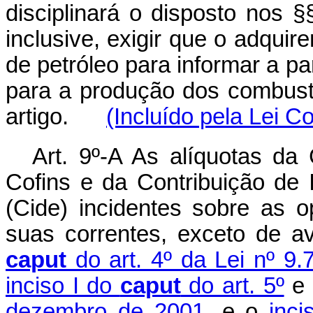
disciplinará o disposto nos §
inclusive, exigir que o adquir
de petróleo para informar a pa
para a produção dos combustí
artigo.
(Incluído pela Lei 
Art. 9º-A As alíquotas da
Cofins e da Contribuição de
(Cide) incidentes sobre as 
suas correntes, exceto de a
caput
do art. 4º da Lei nº 9
inciso I do
caput
do art. 5º
e
dezembro de 2001
, e o
inc