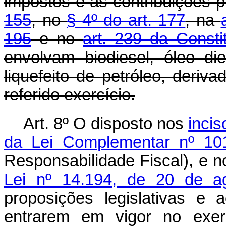
impostos e às contribuições 
155
, no
§ 4º do art. 177
, na
195
e no
art. 239 da Consti
envolvam biodiesel, óleo d
liquefeito de petróleo, deriv
referido exercício.
Art. 8º O disposto nos
incis
da Lei Complementar nº 10
Responsabilidade Fiscal), e 
Lei nº 14.194, de 20 de a
proposições legislativas e
entrarem em vigor no exerc