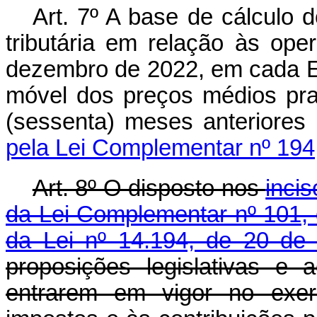
Art. 7º A base de cálculo d
tributária em relação às ope
dezembro de 2022, em cada Es
móvel dos preços médios pra
(sessenta) meses anteriore
pela Lei Complementar nº 194
Art. 8º O disposto nos
incis
da Lei Complementar nº 101,
da Lei nº 14.194, de 20 de
proposições legislativas e
entrarem em vigor no exerc