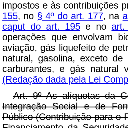
impostos e às contribuições p
155
, no
§ 4º do art. 177
, na
a
caput do art. 195
e no
art
operações que envolvam bio
aviação, gás liquefeito de pet
natural, gasolina, exceto de 
carburantes, e gás natural
(Redação dada pela Lei Compl
Art. 9º As alíquotas da 
Integração Social e de For
Público (Contribuição para o 
Financiamento da Seguridade