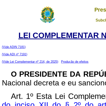
Pres
Subch
LEI COMPLEMENTAR Nº
(Vide ADIN 7181)
(Vide ADI nº 7191)
(Vide Lei Complementar nº 214, de 2025)
Produção de efeitos
O PRESIDENTE DA REPÚ
Nacional decreta e eu sancion
Art. 1º
Esta Lei Complemen
do inciso XII do § 2º do ar