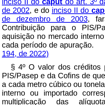
inciso II do
caput
do art. 3º 
de 2002
, e do
inciso II do
cap
de dezembro de 2003
, fa
Contribuição para o PIS/
aquisição no mercado interno
cada período de apuração.
194, de 2022)
§ 4º O valor dos créditos
PIS/Pasep e da Cofins de que 
a cada metro cúbico ou tonel
interno ou importado corre
multiplicação das alíquot