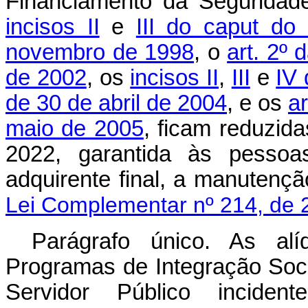
Financiamento da Seguridade
incisos II
e
III do
caput
do a
novembro de 1998
, o
art. 2º
de 2002
, os
incisos II
,
III
e
IV
de 30 de abril de 2004
, e os
ar
maio de 2005
, ficam reduzid
2022, garantida às pessoas
adquirente final, a manuten
Lei Complementar nº 214, de 
Parágrafo único. As alí
Programas de Integração Soc
Servidor Público incide