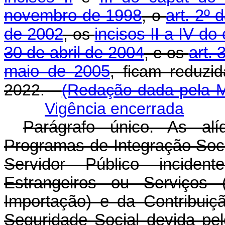
novembro de 1998
, o
art. 2º
de 2002
, os
incisos II a IV do
30 de abril de 2004
, e os
art. 
maio de 2005
, ficam reduz
2022.
(Redação dada pela Me
Vigência encerrada
Parágrafo único. As alí
Programas de Integração Soc
Servidor Público incide
Estrangeiros ou Serviços 
Importação) e da Contribuiç
Seguridade Social devida pe