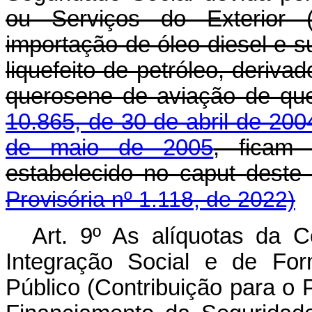
ou Serviços do Exterior (C
importação de óleo diesel e s
liquefeito de petróleo, deriva
querosene de aviação de qu
10.865, de 30 de abril de 200
de maio de 2005
, ficam
estabelecido no
caput
deste
Provisória nº 1.118, de 2022)
Art. 9º As alíquotas da 
Integração Social e de For
Público (Contribuição para o 