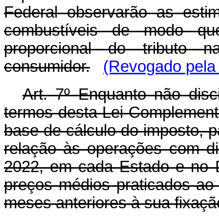
Federal observarão as esti
combustíveis de modo qu
proporcional do tributo 
consumidor.
(Revogado pela 
Art. 7º Enquanto não disc
termos desta Lei Complementar
base de cálculo do imposto, pa
relação às operações com di
2022, em cada Estado e no D
preços médios praticados ao 
meses anteriores à sua fixaçã