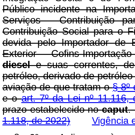
Público incidente na Impor
Serviços - Contribuição p
Contribuição Social para o 
devida pelo Importador de 
Exterior - Cofins-Importaçã
diesel
e suas correntes, d
petróleo, derivado de petróleo
aviação de que tratam o
§ 8º 
e o
art. 7º da Lei nº 11.116,
prazo estabelecido no
caput
.
1.118, de 2022)
Vigência 