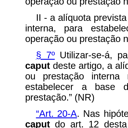
operação ou prestação n
II - a alíquota previs
interna, para estabe
operação ou prestação n
§ 7º
Utilizar-se-á, p
caput
deste artigo, a al
ou prestação interna
estabelecer a base 
prestação.” (NR)
“Art. 20-A
. Nas hipót
caput
do art. 12 desta