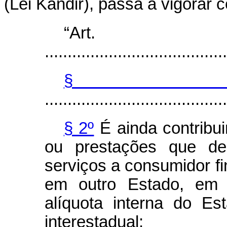
(Lei Kandir), passa a vigorar 
“Ar
........................................
§
........................................
§ 2º
É ainda contribu
ou prestações que de
serviços a consumidor fi
em outro Estado, em r
alíquota interna do Es
interestadual: