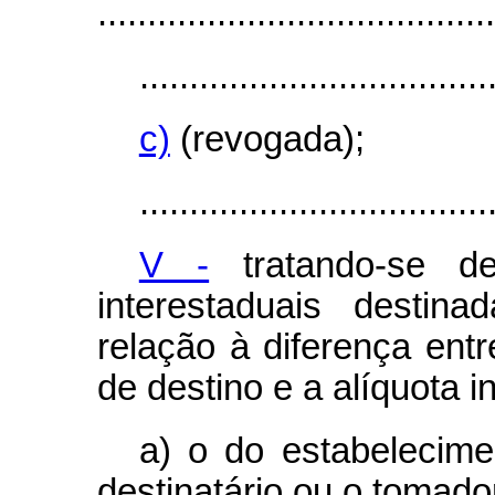
........................................
...................................
c)
(revogada);
...................................
V -
tratando-se d
interestaduais destin
relação à diferença entr
de destino e a alíquota i
a) o do estabelecime
destinatário ou o tomador