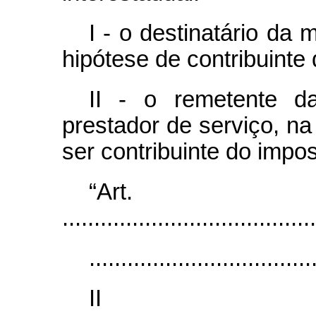
I - o destinatário da
hipótese de contribuinte
II - o remetente 
prestador de serviço, na
ser contribuinte do impo
“Ar
........................................
...................................
I