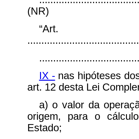
(NR)
“Ar
........................................
...................................
IX -
nas hipóteses dos
art. 12 desta Lei Comple
a) o valor da operaç
origem, para o cálcul
Estado;