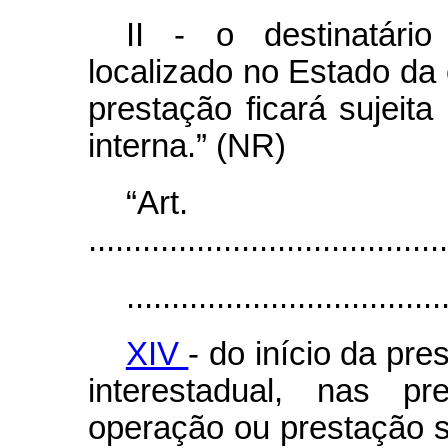
II - o destinatário
localizado no Estado da 
prestação ficará sujeita
interna.” (NR)
“Ar
........................................
...................................
XIV
- do início da pre
interestadual, nas p
operação ou prestação 