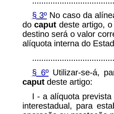
...................................
§ 3º
No caso da alínea
do
caput
deste artigo, 
destino será o valor cor
alíquota interna do Estad
...................................
§ 6º
Utilizar-se-á, p
caput
deste artigo:
I - a alíquota previs
interestadual, para est