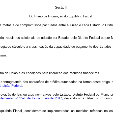
Seção II
Do Plano de Promoção do Equilíbrio Fiscal
e metas e de compromissos pactuados entre a União e cada Estado, o Distrito
ia, requisitos adicionais de adesão por Estado, pelo Distrito Federal ou po
gia de cálculo e a classificação da capacidade de pagamento dos Estados, do
nimo:
tia da União e as condições para liberação dos recursos financeiros.
 contragarantia das operações de crédito autorizadas na forma deste artigo,
tituição Federal
.
ovação de leis ou atos normativos pelo Estado, Distrito Federal ou Municí
plementar nº 159, de 19 de maio de 2017,
devendo uma delas, no mínimo, es
uilíbrio Fiscal, consideram-se implementadas as medidas referidas no
ca