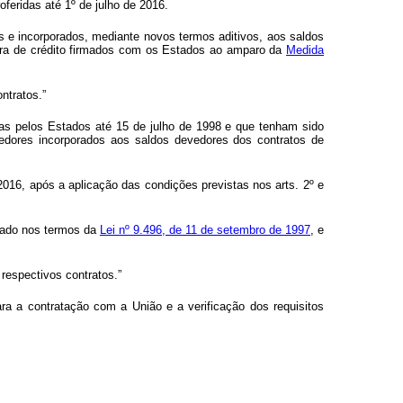
feridas até 1º de julho de 2016.
 e incorporados, mediante novos termos aditivos, aos saldos
tura de crédito firmados com os Estados ao amparo da
Medida
ntratos.”
das pelos Estados até 15 de julho de 1998 e que tenham sido
vedores incorporados aos saldos devedores dos contratos de
2016, após a aplicação das condições previstas nos arts. 2º e
mado nos termos da
Lei nº 9.496, de 11 de setembro de 1997
, e
respectivos contratos.”
ra a contratação com a União e a verificação dos requisitos