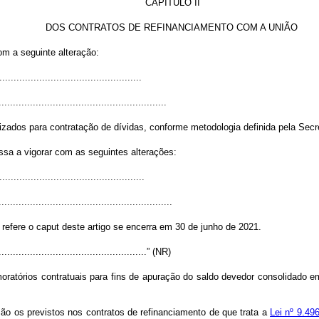
CAPÍTULO II
DOS CONTRATOS DE REFINANCIAMENTO COM A UNIÃO
om a seguinte alteração:
.................................................
...........................................................
izados para contratação de dívidas, conforme metodologia definida pela Secr
ssa a vigorar com as seguintes alterações:
..................................................
.............................................................
 refere o
caput
deste artigo se encerra em 30 de junho de 2021.
.....................................................” (NR)
ratórios contratuais para fins de apuração do saldo devedor consolidado em 
ão os previstos nos contratos de refinanciamento de que trata a
Lei nº 9.49