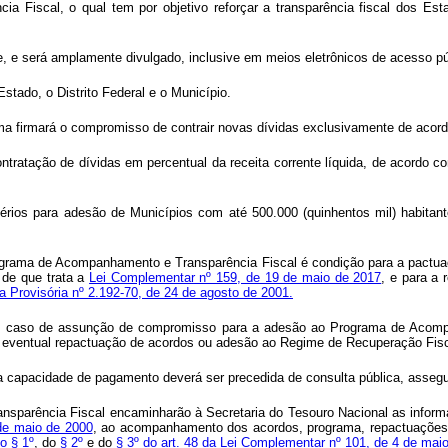
 Fiscal, o qual tem por objetivo reforçar a transparência fiscal dos Estad
e, e será amplamente divulgado, inclusive em meios eletrônicos de acesso pú
ado, o Distrito Federal e o Município.
rama firmará o compromisso de contrair novas dívidas exclusivamente de aco
ontratação de dívidas em percentual da receita corrente líquida, de acordo
térios para adesão de Municípios com até 500.000 (quinhentos mil) habita
rograma de Acompanhamento e Transparência Fiscal é condição para a pactua
 de que trata a
Lei Complementar nº 159, de 19 de maio de 2017
, e para a
 Provisória nº 2.192-70, de 24 de agosto de 2001.
 em caso de assunção de compromisso para a adesão ao Programa de Acompa
eventual repactuação de acordos ou adesão ao Regime de Recuperação Fiscal
o da capacidade de pagamento deverá ser precedida de consulta pública, asse
sparência Fiscal encaminharão à Secretaria do Tesouro Nacional as informa
de maio de 2000
, ao acompanhamento dos acordos, programa, repactuações, r
do § 1º
, do
§ 2º
e do
§ 3º do art. 48 da Lei Complementar nº 101, de 4 de mai