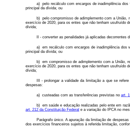
a) pelo recálculo com encargos de inadimplência dos 
principal da dívida; ou
b) pelo compromisso de adimplemento com a União, ref
exercício de 2020, para os entes que não tenham usufruído do
dívida;
II - converter as penalidades já aplicadas decorrentes
a) em recálculo com encargos de inadimplência dos va
principal da dívida; ou
b) em compromisso de adimplemento com a União, refer
exercício de 2020, para os entes que não tenham usufruído do
dívida;
III - prolongar a validade da limitação a que se refer
despesas:
a) custeadas com as transferências previstas no
art. 
b) em saúde e educação realizadas pelo ente em razão
art. 212 da Constituição Federal
e a variação do IPCA no mes
Parágrafo único. A apuração da limitação de despesas 
dos exercícios financeiros sujeitos à referida limitação, conf