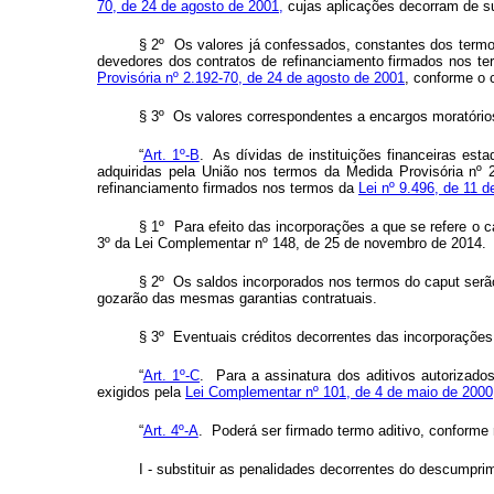
70, de 24 de agosto de 2001,
cujas aplicações decorram de sus
§ 2º Os valores já confessados, constantes dos termo
devedores dos contratos de refinanciamento firmados nos t
Provisória nº 2.192-70, de 24 de agosto de 2001
, conforme o 
§ 3º Os valores correspondentes a encargos moratório
“
Art. 1º-B
. As dívidas de instituições financeiras es
adquiridas pela União nos termos da Medida Provisória nº 
refinanciamento firmados nos termos da
Lei nº 9.496, de 11 
§ 1º Para efeito das incorporações a que se refere o
c
3º da Lei Complementar nº 148, de 25 de novembro de 2014.
§ 2º Os saldos incorporados nos termos do
caput
serã
gozarão das mesmas garantias contratuais.
§ 3º Eventuais créditos decorrentes das incorporações
“
Art. 1º-C
. Para a assinatura dos aditivos autorizado
exigidos pela
Lei Complementar nº 101, de 4 de maio de 2000
“
Art. 4º-A
. Poderá ser firmado termo aditivo, conforme 
I - substituir as penalidades decorrentes do descumprim