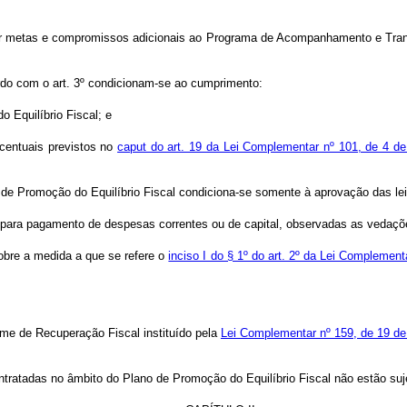
er metas e compromissos adicionais ao Programa de Acompanhamento e Trans
rdo com o art. 3º condicionam-se ao cumprimento:
 Equilíbrio Fiscal; e
rcentuais previstos no
caput do art. 19 da Lei Complementar nº 101, de 4 d
 de Promoção do Equilíbrio Fiscal condiciona-se somente à aprovação das leis 
s para pagamento de despesas correntes ou de capital, observadas as vedaç
sobre a medida a que se refere o
inciso I do § 1º do art. 2º da Lei Complemen
ime de Recuperação Fiscal instituído pela
Lei Complementar nº 159, de 19 d
ntratadas no âmbito do Plano de Promoção do Equilíbrio Fiscal não estão suje