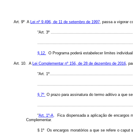
Art. 9º A
Lei nº 9.496, de 11 de setembro de 1997
, passa a vigorar c
“Art. 3º ......................................................................
................................................................................
§ 12.
O Programa poderá estabelecer limites individual
Art. 10. A
Lei Complementar nº 156, de 28 de dezembro de 2016
, pa
“Art. 1º.......................................................................
................................................................................
§ 7º
O prazo para assinatura do termo aditivo a que se
...............................................................................
“
Art. 1º-A
. Fica dispensada a aplicação de encargos mo
Complementar.
§ 1º Os encargos moratórios a que se refere o
caput
s