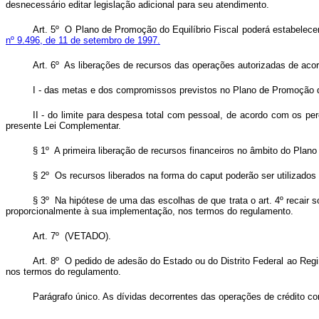
desnecessário editar legislação adicional para seu atendimento.
Art. 5º O Plano de Promoção do Equilíbrio Fiscal poderá estabelec
nº 9.496, de 11 de setembro de 1997.
Art. 6º As liberações de recursos das operações autorizadas de aco
I - das metas e dos compromissos previstos no Plano de Promoção do
II - do limite para despesa total com pessoal, de acordo com os pe
presente Lei Complementar.
§ 1º A primeira liberação de recursos financeiros no âmbito do Plano
§ 2º Os recursos liberados na forma do
caput
poderão ser utilizado
§ 3º Na hipótese de uma das escolhas de que trata o art. 4º recair 
proporcionalmente à sua implementação, nos termos do regulamento.
Art. 7º (VETADO).
Art. 8º O pedido de adesão do Estado ou do Distrito Federal ao Reg
nos termos do regulamento.
Parágrafo único. As dívidas decorrentes das operações de crédito co