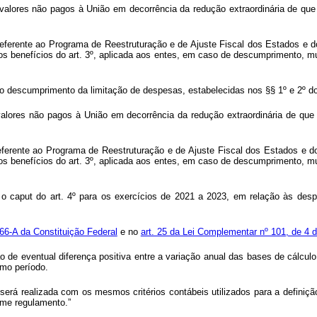
valores não pagos à União em decorrência da redução extraordinária de que 
erente ao Programa de Reestruturação e de Ajuste Fiscal dos Estados e do D
s benefícios do art. 3º, aplicada aos entes, em caso de descumprimento, mu
 do descumprimento da limitação de despesas, estabelecidas nos §§ 1º e 2º do 
lores não pagos à União em decorrência da redução extraordinária de que 
ente ao Programa de Reestruturação e de Ajuste Fiscal dos Estados e do D
s benefícios do art. 3º, aplicada aos entes, em caso de descumprimento, mu
e o
caput
do art. 4º para os exercícios de 2021 a 2023, em relação às desp
166-A da Constituição Federal
e no
art. 25 da Lei Complementar nº 101, de 4 
 de eventual diferença positiva entre a variação anual das bases de cálcu
mo período.
será realizada com os mesmos critérios contábeis utilizados para a definiç
orme regulamento.”