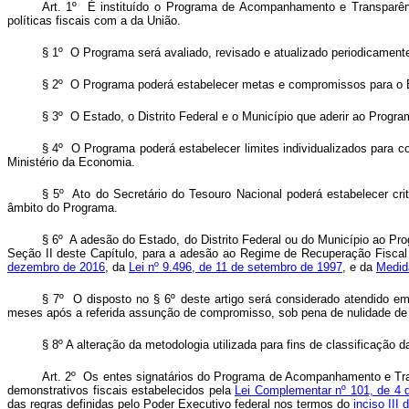
Art. 1º É instituído o Programa de Acompanhamento e Transparência
políticas fiscais com a da União.
§ 1º O Programa será avaliado, revisado e atualizado periodicament
§ 2º O Programa poderá estabelecer metas e compromissos para o Est
§ 3º O Estado, o Distrito Federal e o Município que aderir ao Prog
§ 4º O Programa poderá estabelecer limites individualizados para c
Ministério da Economia.
§ 5º Ato do Secretário do Tesouro Nacional poderá estabelecer cri
âmbito do Programa.
§ 6º A adesão do Estado, do Distrito Federal ou do Município ao P
Seção II deste Capítulo, para a adesão ao Regime de Recuperação Fiscal
dezembro de 2016
, da
Lei nº 9.496, de 11 de setembro de 1997
, e da
Medida
§ 7º O disposto no § 6º deste artigo será considerado atendido
meses após a referida assunção de compromisso, sob pena de nulidade de 
§ 8º A alteração da metodologia utilizada para fins de classificaçã
Art. 2º Os entes signatários do Programa de Acompanhamento e Tran
demonstrativos fiscais estabelecidos pela
Lei Complementar nº 101, de 4 
das regras definidas pelo Poder Executivo federal nos termos do
inciso III 