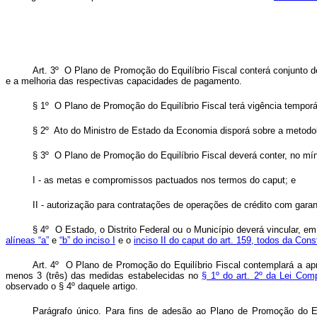
Art. 3º O Plano de Promoção do Equilíbrio Fiscal conterá conjunto d
e a melhoria das respectivas capacidades de pagamento.
§ 1º O Plano de Promoção do Equilíbrio Fiscal terá vigência temporár
§ 2º Ato do Ministro de Estado da Economia disporá sobre a metodolo
§ 3º O Plano de Promoção do Equilíbrio Fiscal deverá conter, no mí
I - as metas e compromissos pactuados nos termos do
caput
; e
II - autorização para contratações de operações de crédito com garan
§ 4º O Estado, o Distrito Federal ou o Município deverá vincular, em
alíneas “a”
e
“b” do inciso I
e o
inciso II do caput do art. 159, todos da Cons
Art. 4º O Plano de Promoção do Equilíbrio Fiscal contemplará a apr
menos 3 (três) das medidas estabelecidas no
§ 1º do art. 2º da Lei Com
observado o § 4º daquele artigo.
Parágrafo único. Para fins de adesão ao Plano de Promoção do Eq