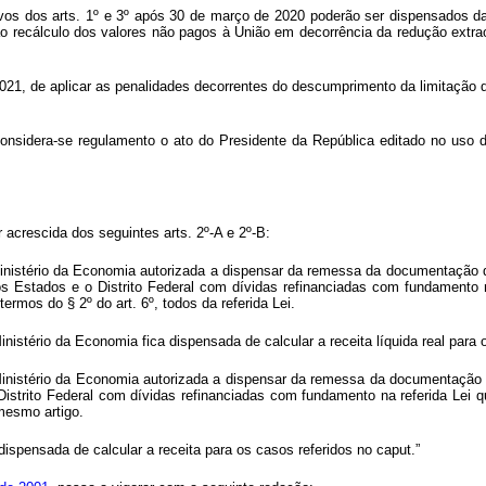
os dos arts. 1º e 3º após 30 de março de 2020 poderão ser dispensados da l
 ao recálculo dos valores não pagos à União em decorrência da redução extrao
021, de aplicar as penalidades decorrentes do descumprimento da limitação de 
considera-se regulamento o ato do Presidente da República editado no uso
r acrescida dos seguintes arts. 2º-A e 2º-B:
nistério da Economia autorizada a dispensar da remessa da documentação que 
s Estados e o Distrito Federal com dívidas refinanciadas com fundamento n
rmos do § 2º do art. 6º, todos da referida Lei.
nistério da Economia fica dispensada de calcular a receita líquida real para
nistério da Economia autorizada a dispensar da remessa da documentação que 
istrito Federal com dívidas refinanciadas com fundamento na referida Lei 
mesmo artigo.
 dispensada de calcular a receita para os casos referidos no
caput
.”