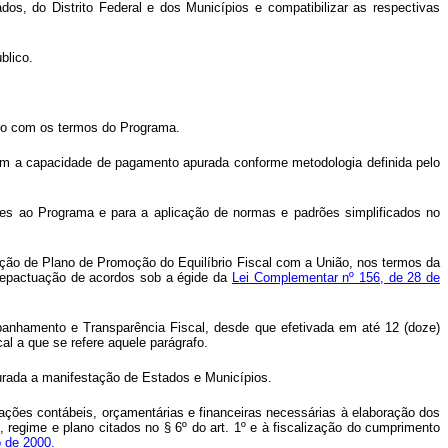
os, do Distrito Federal e dos Municípios e compatibilizar as respectivas
blico.
rdo com os termos do Programa.
 com a capacidade de pagamento apurada conforme metodologia definida pelo
ntes ao Programa e para a aplicação de normas e padrões simplificados no
ção de Plano de Promoção do Equilíbrio Fiscal com a União, nos termos da
 repactuação de acordos sob a égide da
Lei Complementar nº 156, de 28 de
nhamento e Transparência Fiscal, desde que efetivada em até 12 (doze)
 a que se refere aquele parágrafo.
gurada a manifestação de Estados e Municípios.
ções contábeis, orçamentárias e financeiras necessárias à elaboração dos
egime e plano citados no § 6º do art. 1º e à fiscalização do cumprimento
o de 2000.