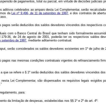
pensão de pagamentos, total ou parcial, em virtude de decisões judiciais pro
s aditivos celebrados ao amparo desta Lei Complementar, serão recalculados
ermos da
Lei nº 9.496, de 11 de setembro de 1997
, e dos contratos de aber
caso.
s pagos serão deduzidos dos saldos devedores vincendos dos respectivos co
taduais com o Banco Central do Brasil que tenham sido formalmente assumi
2.179-36, de 24 de agosto de 2001, poderão ter os respectivos saldos de
de setembro de 1997
, mediante aditamento contratual.
aput
, serão considerados os saldos devedores existentes em 1º de julho de 
o pagos nas mesmas condições contratuais vigentes do refinanciamento fir
 a que se refere o § 1º serão deduzidos dos saldos devedores vincendos dos 
s nesta Lei Complementar, são dispensados os requisitos legais exigidos pa
.”
regulamento, para:
ento da limitação de despesas, estabelecidas nos §§ 1º e 2º do art. 4º: