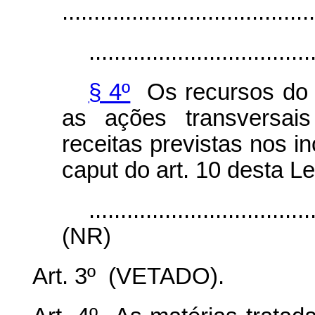
........................................
...................................
§ 4º
Os recursos do 
as ações transversai
receitas previstas nos in
caput
do art. 10 desta Le
...................................
(NR)
Art. 3º (VETADO).