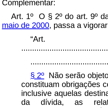
Complementar:
Art. 1º
O § 2º do art. 9º 
maio de 2000
, passa a vigora
“Ar
........................................
...................................
§ 2º
Não serão objeto
constituam obrigações co
inclusive aquelas desti
da dívida, as rel