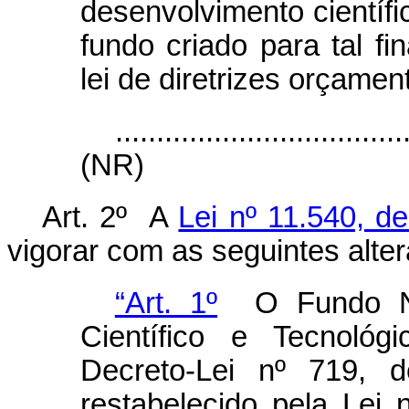
desenvolvimento científi
fundo criado para tal fi
lei de diretrizes orçamen
...................................
(NR)
Art. 2º A
Lei nº 11.540, 
vigorar com as seguintes alte
“Art. 1º
O Fundo Nac
Científico e Tecnológ
Decreto-Lei nº 719, 
restabelecido pela Lei 