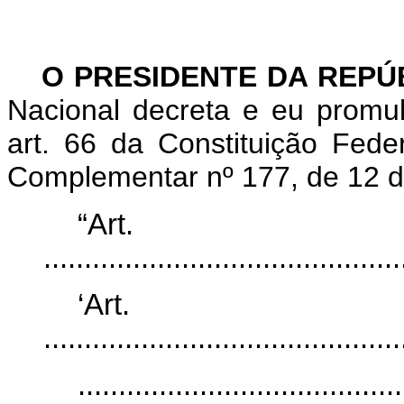
O PRESIDENTE DA REPÚ
Nacional decreta e eu promu
art. 66 da Constituição Fede
Complementar nº 177, de 12 d
“Ar
............................................
‘Ar
............................................
........................................