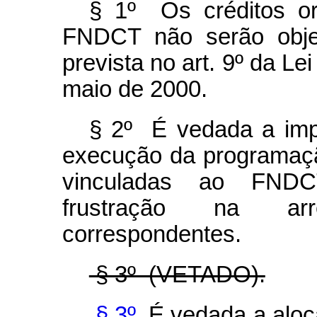
§ 1º Os créditos o
FNDCT não serão obje
prevista no art. 9º da L
maio de 2000.
§ 2º É vedada a impo
execução da programação
vinculadas ao FNDC
frustração na arr
correspondentes.
§ 3º (VETADO).
§ 3º
É vedada a aloca