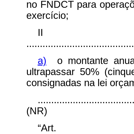
no FNDCT para operaçõ
exercício;
I
........................................
a)
o montante anual
ultrapassar 50% (cinqu
consignadas na lei orça
...................................
(NR)
“Ar