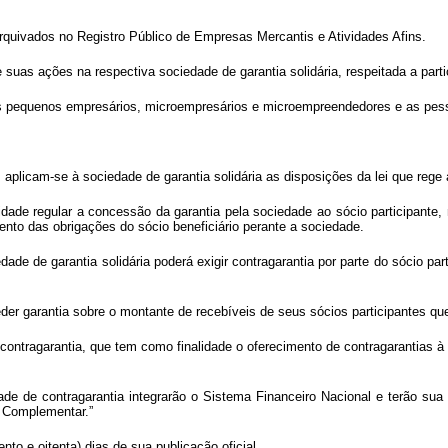
arquivados no Registro Público de Empresas Mercantis e Atividades Afins.
de suas ações na respectiva sociedade de garantia solidária, respeitada a par
s pequenos empresários, microempresários e microempreendedores e as pesso
aplicam-se à sociedade de garantia solidária as disposições da lei que rege
alidade regular a concessão da garantia pela sociedade ao sócio participant
nto das obrigações do sócio beneficiário perante a sociedade.
ade de garantia solidária poderá exigir contragarantia por parte do sócio part
der garantia sobre o montante de recebíveis de seus sócios participantes qu
contragarantia, que tem como finalidade o oferecimento de contragarantias à 
ade de contragarantia integrarão o Sistema Financeiro Nacional e terão sua
i Complementar.”
to e oitenta) dias de sua publicação oficial.