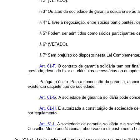
§ 2º (VETADO).
§ 3º Os atos da sociedade de garantia solidária serão 
§ 4º É livre a negociação, entre sócios participantes, 
§ 5º Podem ser admitidos como sócios participantes o
§ 6º (VETADO).
§ 7º Sem prejuízo do disposto nesta Lei Complementar, 
Art. 61-F.
O contrato de garantia solidária tem por fin
prestado, devendo fixar as cláusulas necessárias ao cumprime
Parágrafo único. Para a concessão da garantia, a socied
existência daquele tipo de sociedade.
Art. 61-G.
A sociedade de garantia solidária pode conce
Art. 61-H.
É autorizada a constituição de sociedade de 
por regulamento.
Art. 61-I.
A sociedade de garantia solidária e a socied
Conselho Monetário Nacional, observado o disposto nesta Le
Art. 2º
Esta Lei Complementar entra em vigor após decorridos 180 (cen