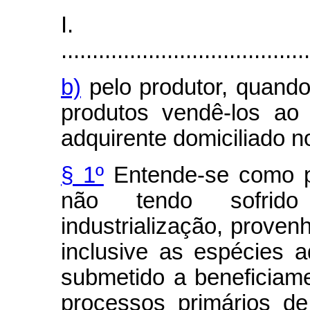
I.
........................................
b)
pelo produtor, quando 
produtos vendê-los ao
adquirente domiciliado no
§ 1º
Entende-se como pr
não tendo sofrido
industrialização, proven
inclusive as espécies a
submetido a beneficiam
processos primários d