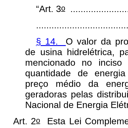
o
“Art. 3
.......................
...................................
§ 14.
O valor da pr
de usina hidrelétrica, 
mencionado no inciso
quantidade de energia 
preço médio da energ
geradoras pelas distribu
Nacional de Energia Elétr
o
Art. 2
Esta Lei Complemen