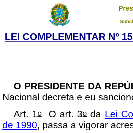
Pres
Subch
LEI COMPLEMENTAR Nº 158
O PRESIDENTE DA REPÚ
Nacional decreta e eu sancion
o
o
Art. 1
O art. 3
da
Lei C
de 1990
, passa a vigorar acre