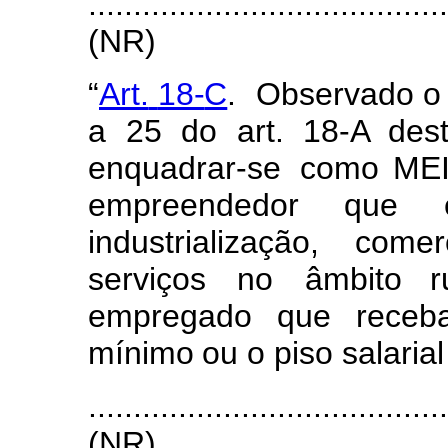
.......................................
(
NR)
“
Art.
18-
C
.
Obse
r
vado o
a
25
do
art. 18-A des
e
n
quadra
r
-se
c
o
mo MEI
e
m
pre
e
ndedor
qu
e
industriali
z
ação,
c
o
m
e
r
servi
ç
os
no
â
m
bi
t
o ru
e
m
prega
d
o
que
r
e
ceb
m
í
ni
m
o
ou
o
p
i
so
salarial
.......................................
(
NR)