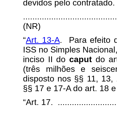
devidos pelo contratado.
.......................................
(
NR)
“
Art. 13-A
. Para efeito
ISS no Simples Nacional,
inciso II do
caput
do art
(três milhões e seisce
disposto nos §§ 11, 13,
§§ 17 e 17-A do art. 18 e
“Art.
17. ...........................
........................................