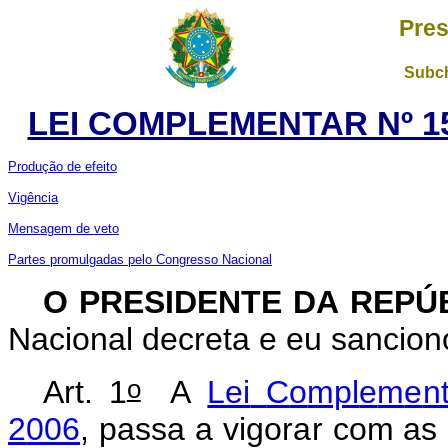
Pres
Subch
LEI COMPLEMENTAR Nº 15
Produção de efeito
Vigência
Mensagem de veto
Partes promulgadas pelo Congresso Nacional
O PRESIDENTE DA REPÚ
Nacional decreta e eu sanciono
o
Art. 1
A
Lei
C
o
mpl
e
m
e
n
2
006
,
p
assa
a
v
i
gor
a
r c
o
m
as