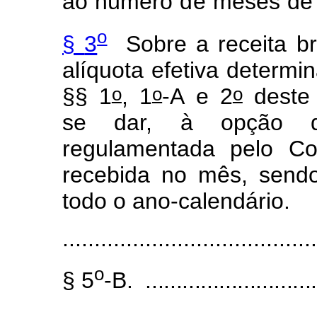
a
o
n
ú
mero
d
e
m
eses
de
o
§
3
Sobre
a
recei
t
a
br
alí
q
uota
e
f
etiva dete
r
m
i
o
o
o
§§
1
,
1
-A
e
2
deste
se dar, à opção
regul
a
m
ent
a
da
pe
l
o
C
o
recebida no mês, sendo
todo o ano-calendário
.
........................................
o
§
5
-B.
.............................