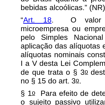
bebidas
alcoólic
a
s
.
” (NR
“
Art. 18
. O
v
alo
micro
e
m
p
r
esa ou empr
pelo
Simples
Naci
o
na
aplicação
das
alíquo
t
as 
al
í
quotas
no
m
i
nais
co
n
s
I
a
V desta
Lei
Co
m
pl
e
m
o
de
que
trata
o
§
3
des
o
no
§
1
5
do
art.
3
.
o
§
1
Para
e
f
eito
de
det
o
sujeito passivo
utiliz