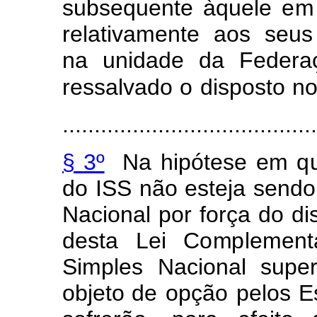
su
b
sequen
t
e à
q
uele
e
m
relativ
a
m
en
t
e
aos
se
u
s
na
unida
d
e
da Federa
ressa
l
va
d
o
o
disposto
no
........................................
§
3º
Na
hipótese
e
m
q
do
I
SS
não esteja
se
n
do
Nacion
a
l por
f
orça
do di
desta
Lei
C
o
m
p
l
e
m
ent
S
i
mples
N
a
cional
s
u
per
obj
e
to de
opção
pelos
E