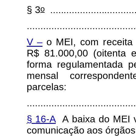
o
§
3
................................
........................................
V –
o ME
I
, c
o
m
re
ceita
R$ 81.000,00
(
oitenta
f
or
m
a
re
g
ul
a
m
en
ta
da p
m
e
n
sal
c
or
respondent
p
arcelas:
........................................
§
16-A
A
ba
i
xa
d
o
MEI
c
o
m
unicação
aos
ó
r
gã
o
s