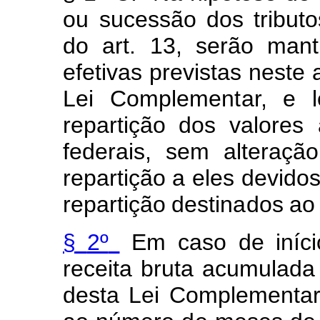
ou
sucessão dos
tribut
o
do
a
r
t.
13,
serão
mant
e
f
etivas
pre
v
ist
a
s
neste
Lei
Co
m
pl
e
m
e
n
t
ar,
e
l
rep
a
rtição
d
os valores
f
ederais,
s
e
m
a
lteração
rep
a
rtição
a
eles
devidos
repartição
destin
a
d
o
s
ao
§
2º
E
m
caso
de
iníc
i
receita
bruta ac
u
m
ulada
desta
Lei
Co
m
pl
e
me
n
ta