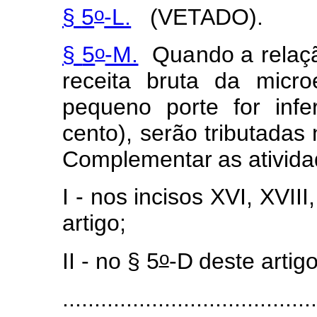
o
§
5
-L.
(VETADO).
o
§
5
-M.
Qu
a
ndo a
rel
a
ç
receita
bruta da
m
i
cro
pequ
e
no
porte
f
or
in
f
e
cen
to
),
serão
trib
u
tadas
C
o
m
p
le
m
entar
a
s
a
tivid
I
-
nos
inc
i
sos
X
VI, XVIII
artigo;
o
II
-
no
§
5
-D
deste
a
r
tigo
........................................