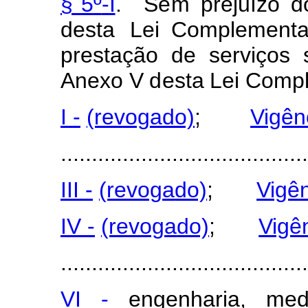
§ 5
º
-I
.
S
e
m
preju
í
zo
d
de
s
ta
Lei C
o
m
pl
e
m
e
nta
p
r
estação
de
serviç
o
s
Anexo
V
d
esta
Lei C
o
m
p
I
-
(revog
a
do)
;
Vigên
........................................
III
-
(revog
a
do)
;
Vigê
IV
-
(revog
a
do)
;
Vigê
........................................
VI -
engenharia, med