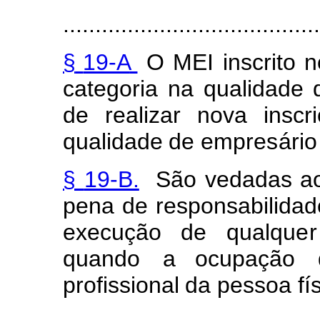
........................................
§
19-A
O
MEI
i
n
scri
t
o
n
catego
r
ia na
quali
d
ade 
d
e
realizar
nova
inscri
qualidade
de
e
m
pre
s
ár
i
o
§
19-B.
São
v
edadas
a
p
e
na
de responsabi
l
idad
execução
d
e
qual
q
u
e
r
quando
a ocup
a
ção
pr
o
f
ission
a
l
da pessoa
f
í