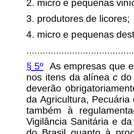
2.
m
icro
e
p
equenas
v
i
ní
3.
produto
r
es
de
li
c
ore
s
;
4.
m
icro
e
p
equenas
d
e
s
........................................
§
5º
As
e
m
presas
que
e
nos
ite
n
s
da alínea
c
do
d
everão
obrigat
o
ri
a
m
en
t
da
A
gricultura, Pe
c
uária
t
a
m
b
é
m
à
reg
u
lamen
t
a
Vig
i
lância
Sanitária
e
da
d
o Brasil
qua
n
to
à
pr
o