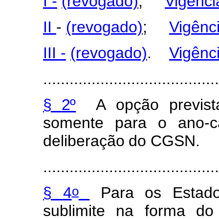
I
-
(revog
a
do)
;
Vigênci
II
-
(revog
a
do)
;
Vigênc
III
-
(revog
a
do)
.
Vigênc
........................................
§
2º
A
opção
previst
so
m
ente
para
o ano-c
deliberaç
ã
o
do
CG
S
N
.
........................................
o
§
4
Para
os
Estad
s
ubl
i
m
ite
na
f
or
m
a
d