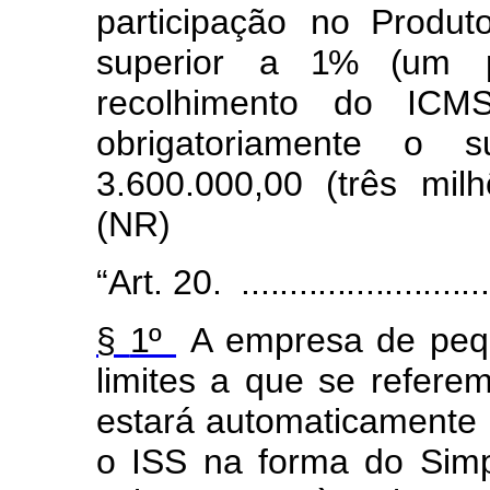
partic
i
pação
no
Produ
super
i
or
a 1% (
um p
recolhimento do ICM
obrigatoriamente
o su
3.600
.
000,00
(três
m
i
l
h
(N
R
)
“Art.
20.
..........................
§
1º
A
e
mpresa
de pe
q
l
i
mites
a
que se re
f
ere
esta
r
á
au
t
omatic
a
m
e
n
te
o
ISS na
f
or
m
a
do
S
im