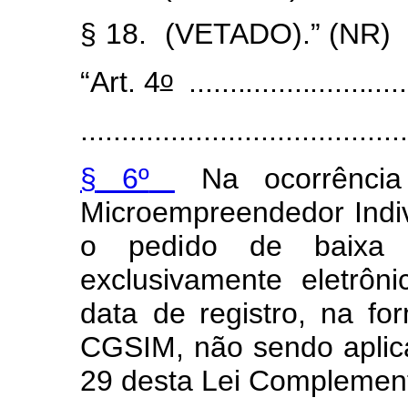
§
18.
(VETADO).” (NR)
o
“Art.
4
............................
.......................................
§
6º
Na
oc
o
rrênci
Micro
e
mpreende
d
or Indi
o
ped
i
do
de
baixa
e
x
clusiv
a
m
e
nte eletrôni
da
t
a
de registro, na
f
o
CGSIM, n
ã
o sen
d
o aplic
29
desta
L
ei
C
o
m
pl
e
ment