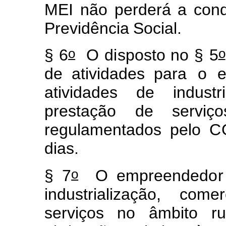
M
E
I
não
p
erderá
a
con
Previdê
n
cia
Soc
i
al.
o
o
§
6
O
d
i
sposto
no
§
5
de
ativ
i
dad
e
s para
o
ativid
a
des
de
indust
r
p
r
estação de servi
ç
regul
a
m
ent
a
dos
pe
l
o
C
dias.
o
§
7
O
e
m
preended
o
r
industrializaç
ã
o, c
o
m
er
serv
i
ços
no
âm
bito
ru