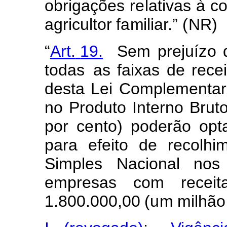
obriga
ç
ões r
e
lativas à c
agricul
t
or
fa
m
iliar.”
(N
R)
“
Art.
19.
S
e
m
prejuí
z
o
todas
as
f
aixas
de
recei
d
esta
Lei
C
o
m
pl
e
menta
r
no
Produto
In
t
e
r
no
Brut
p
or
c
e
nto)
poder
ã
o opt
para
e
f
eito
de
recol
hi
S
i
mples
Naci
o
nal nos
e
m
pr
e
sas
co
m
receit
1.8
0
0.000
,
00
(
u
m
milhão