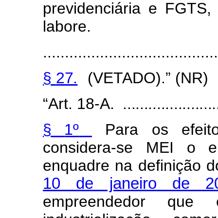
previdenciár
i
a e
FG
T
S, 
labore.
........................................
§
27.
(VETADO).” (NR)
“Art.
1
8
-A.
.......................
§
1º
Para
os
e
f
eit
consider
a
-
s
e
MEI
o e
en
q
uadre
na
de
f
inição
d
1
0
d
e janeiro de
2
empreende
d
or que