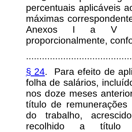
percentua
i
s aplic
á
veis
a
máx
i
m
a
s
c
orrespond
e
nt
Anexos
I
a
V
pro
p
orciona
l
m
e
n
te,
con
f
........................................
§
24
.
Para
e
f
eito
de
apl
folha de salários,
incluíd
nos
d
oze
mes
e
s anterio
títu
l
o
de
remuneraçõ
e
s
do
trabalho,
acres
c
i
recolhido
a
títu
l
o