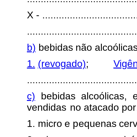
X - ...................................
........................................
b)
bebidas
não
alc
o
óli
c
a
1.
(revog
a
do)
;
Vigên
........................................
c)
bebidas
a
l
coólica
s
,
ve
n
didas
n
o atacado
po
r
1.
m
icro
e
p
equenas
c
e
r