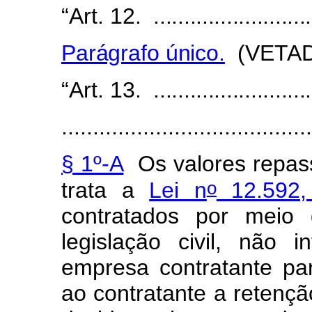
“Art.
12.
...........................
Parágra
f
o único.
(VETADO
“Art.
13.
...........................
........................................
§ 1º-A
Os valores repass
o
trata a
Lei n
12.592,
contratados por meio 
legislação civil, não 
empresa contratante par
ao contratante a retençã