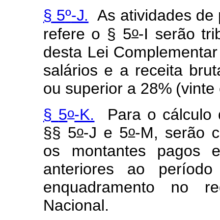
§
5
º
-J.
As
ativ
i
dades
de
o
re
f
ere
o
§
5
-I
serão
tri
desta
Lei
C
o
mpl
e
m
entar
salári
o
s
e
a
rec
e
ita
brut
o
u
super
i
or
a
28%
(vinte
o
§
5
-K.
Para
o
cálculo
o
o
§§
5
-J
e
5
-M, serão
c
os
mo
n
tantes
pag
o
s
a
nteriores
a
o
per
í
odo
enquadr
a
m
e
nto
no
r
e
Naciona
l
.