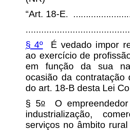
“Art.
1
8
-E.
.......................
........................................
§
4º
É
vedado
i
m
por
r
e
ao
exerc
í
cio de
pro
f
issã
e
m
f
unção
da
sua
na
ocasião
da cont
r
atação
do
art.
1
8
-
B
desta
Lei
C
o
o
§
5
O
e
m
preended
o
r
indus
t
rializaç
ã
o, c
o
m
er
servi
ç
os
n
o
â
m
b
ito
r
ural