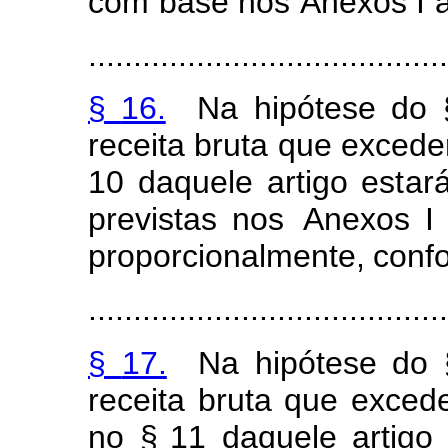
co
m
base
nos
Anexos
I
........................................
§
16.
Na
hip
ó
tese do
receita
bru
t
a
que excede
10
da
q
uele
artigo
es
t
ar
previst
a
s nos
An
e
xos I
pr
o
po
r
ciona
l
m
ent
e
,
con
f
........................................
§
17.
Na
hip
ó
tese do
receita
bru
t
a
que exced
no
§
1
1
daquele
a
r
tigo