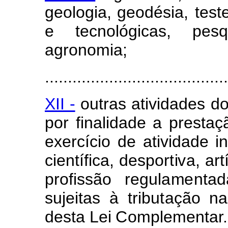
geolog
i
a, geodésia,
t
e
st
e
tecnológ
i
cas,
pe
s
q
agr
o
n
o
m
ia;
........................................
XII -
outras ativ
i
da
d
es do
p
or
f
inalidade a prestaç
ex
e
r
c
ício
d
e ativida
d
e
in
cientí
f
ica, desport
i
v
a, art
p
ro
f
issão
regul
a
m
e
nta
sujeit
a
s
à
tribu
t
ação
na
desta
Lei
Co
m
pl
e
men
t
ar