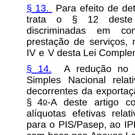
§
13.
Para
e
f
eito
de
d
e
tra
t
a
o
§
12 deste
discr
i
m
inad
a
s
em
c
o
prestação
d
e
se
r
viços,
IV
e
V desta
Lei
Co
m
pl
e
§
14.
A
redução
no
S
i
mples
N
a
cional relat
decor
r
entes
da
exportaç
o
§ 4
-A
deste
ar
t
igo
co
alíquo
t
as
e
f
etivas
relat
i
para
o
P
IS/Pa
s
e
p
, ao
IPI