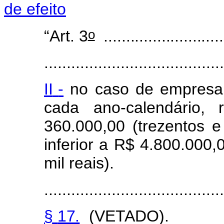
de efeito
o
“Art.
3
............................
........................................
II
-
no
caso
d
e
e
m
p
r
esa
c
a
d
a
an
o
-calendário, r
3
60.000
,
00
(tre
z
entos
e
in
f
erior
a
R$
4.800.000,
mil
reais).
........................................
§
17.
(VETADO).