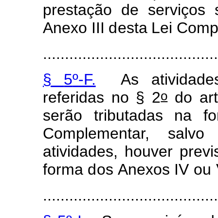
p
r
estação
de
serviç
o
s
Anexo
III
d
esta
Lei C
o
m
........................................
§
5
º
-F.
As
at
i
vidade
o
re
f
eridas no
§
2
do art
serão
tr
i
bu
t
adas
na
f
o
C
o
m
pl
em
entar,
salvo
ati
v
idad
e
s, houver
prev
i
f
or
m
a
d
os
Ane
x
os
IV
ou
........................................