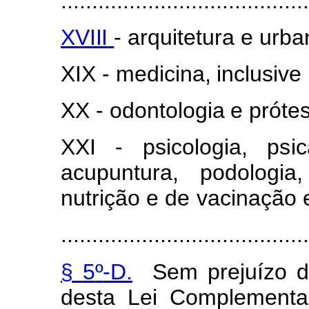
........................................
XVIII
-
ar
q
uitetura
e
u
rba
XIX
-
m
e
d
icina,
i
n
clu
s
ive
XX
-
od
o
ntologia
e
p
r
óte
XXI
-
psi
c
o
l
ogia,
p
s
i
ac
u
puntura, podologi
nut
r
ição e de
vacinação 
........................................
§
5
º
-D.
S
e
m
p
r
ejuízo
desta
Lei C
o
m
pl
e
m
e
nta