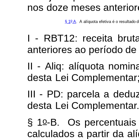
nos
doze
mes
e
s anterio
o
§
1
A
.
A
alíq
u
ota
e
f
etiva
é
o
resul
t
ado
d
I
-
RBT12:
receita
br
u
t
anteriores ao
perío
d
o
de
II
-
Aliq:
alí
q
uota
n
o
m
i
n
de
s
ta
Lei C
o
m
pl
e
m
e
ntar
III
-
PD:
parcela
a
d
e
duz
desta
Lei C
o
m
pl
e
m
e
ntar
o
§
1
-B.
Os
percentuais
calculados a partir
da
al