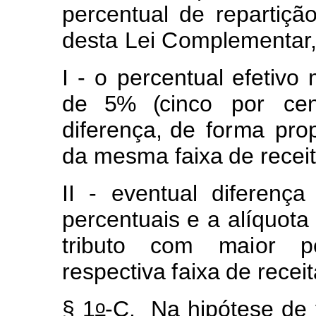
percentual
de
repartiç
ã
desta
Lei
Co
m
p
l
e
m
e
ntar
I
-
o
percentual
e
f
etivo
d
e 5% (
cinco por cen
diferença
,
de
f
o
r
m
a
p
r
o
da
m
es
m
a
f
aixa
de
rece
i
II
-
e
v
entual
di
f
erença
percen
t
uais e
a alíquo
t
a
tri
b
u
t
o
c
o
m
m
a
i
or
p
respe
c
tiva
f
aixa
de
recei
o
§
1
-C.
Na
hipótese
de