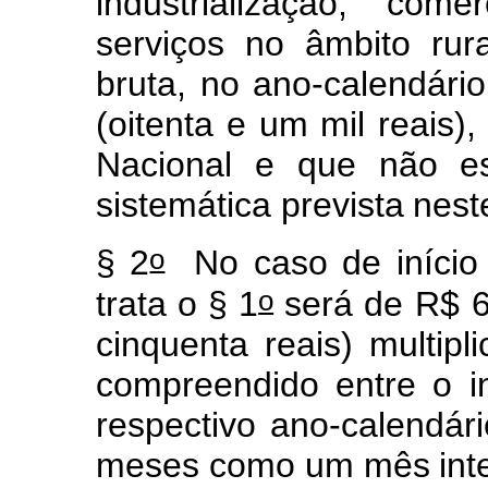
in
d
ustria
l
i
z
aç
ã
o, c
o
m
er
ser
v
iç
o
s
no
âmbito
rur
bruta, no ano-calendário
(oitenta
e
u
m
m
i
l
reai
s
),
Nacional e
q
u
e não
e
s
i
st
e
m
áti
c
a
p
revista
nest
o
§
2
No
caso
de início
o
trata
o
§
1
se
r
á de
R$
cin
qu
enta
reais)
m
ultip
l
i
co
m
p
r
eendido
e
n
tre
o
i
respectivo
a
no
-calendári
m
es
es c
o
m
o
u
m
mês
int