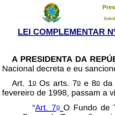
Pres
Subch
LEI COMPLEMENTAR Nº 
A PRESIDENTA DA REPÚ
Nacional decreta e eu sancion
o
o
o
Art. 1
Os arts. 7
e 8
da 
fevereiro de 1998, passam a v
o
“
Art. 7
O Fundo de T