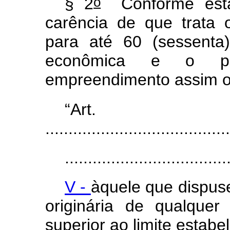
o
§ 2
Conforme estab
carência de que trata
para até 60 (sessenta
econômica e o pr
empreendimento assim o 
“Ar
........................................
...................................
V -
àquele que dispuse
originária de qualque
superior ao limite estab