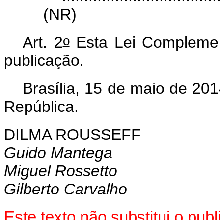
(NR)
o
Art. 2
Esta Lei Complemen
publicação.
Brasília, 15 de maio de 201
República.
DILMA ROUSSEFF
Guido Mantega
Miguel Rossetto
Gilberto Carvalho
Este texto não substitui o pu