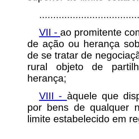
...................................
VII -
ao promitente com
de ação ou herança sobr
de se tratar de negociaçã
rural objeto de parti
herança;
VIII -
àquele que dis
por bens de qualquer n
limite estabelecido em r
...................................