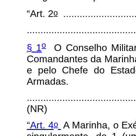
o
“Art. 2
...........................
.......................................
o
§ 1
O Conselho Militar
Comandantes da Marinha,
e pelo Chefe do Estad
Armadas.
.......................................
(NR)
o
“Art. 4
A Marinha, o Exé