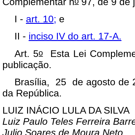
o
Complementar n
97, de 9 de 
I -
art. 10;
e
II -
inciso IV do art. 17-A.
o
Art. 5
Esta Lei Complemen
publicação.
Brasília, 25 de agosto de 
da República.
LUIZ INÁCIO LULA DA SILVA
Luiz Paulo Teles Ferreira Barr
Julio Soares de Moura Neto