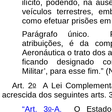
ilícito, podendo, na aus
veículos terrestres, 
como efetuar prisões em 
Parágrafo único. Pe
atribuições, é da co
Aeronáutica o trato dos a
ficando designado co
Militar’, para esse fim.”
o
Art. 2
A Lei Complement
acrescida dos seguintes arts. 
o
“Art. 3
-A.
O Estado