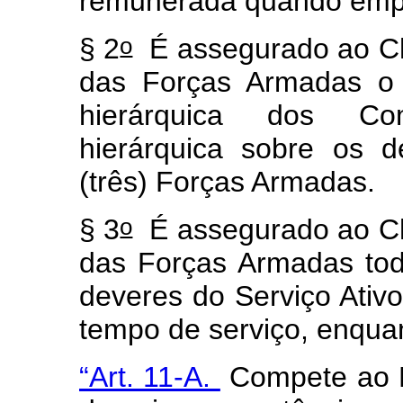
remunerada quando emp
o
§ 2
É assegurado ao Ch
das Forças Armadas o
hierárquica dos Co
hierárquica sobre os d
(três) Forças Armadas.
o
§ 3
É assegurado ao Ch
das Forças Armadas toda
deveres do Serviço Ativ
tempo de serviço, enquan
“Art. 11-A.
Compete ao M