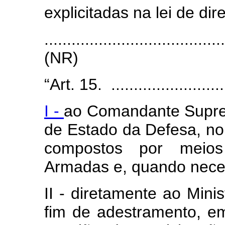
explicitadas na lei de dir
.......................................
(NR)
“Art. 15. ...........................
I -
ao Comandante Suprem
de Estado da Defesa, n
compostos por meios
Armadas e, quando neces
II - diretamente ao Mini
fim de adestramento, e