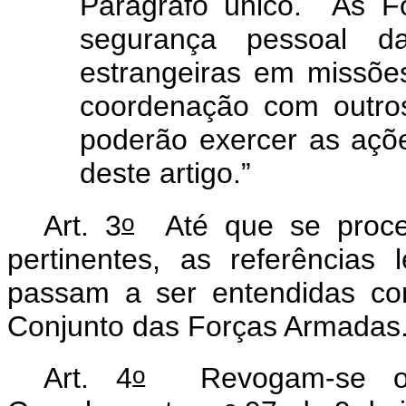
Parágrafo único. As F
segurança pessoal da
estrangeiras em missões
coordenação com outro
poderão exercer as ações
deste artigo.”
o
Art. 3
Até que se proced
pertinentes, as referências
passam a ser entendidas co
Conjunto das Forças Armadas
o
Art. 4
Revogam-se os s