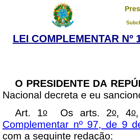
Pres
Subch
LEI COMPLEMENTAR Nº 1
O PRESIDENTE DA REP
Nacional decreta e eu sancio
o
o
o
Art. 1
Os arts. 2
, 4
Complementar nº 97, de 9 d
com a seguinte redação: