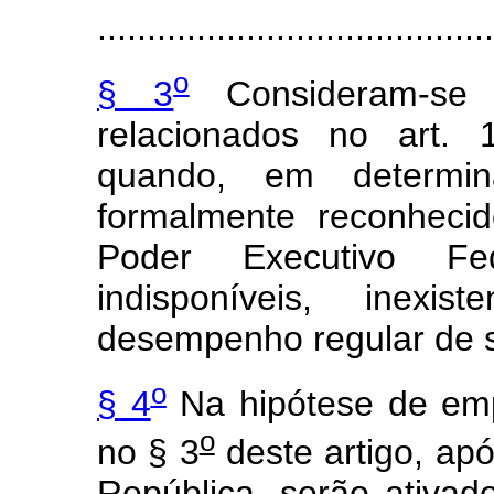
........................................
o
§ 3
Consideram-se 
relacionados no art. 
quando, em determi
formalmente reconheci
Poder Executivo F
indisponíveis, inexis
desempenho regular de s
o
§ 4
Na hipótese de emp
o
no § 3
deste artigo, a
República, serão ativad