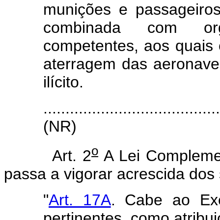
munições e passageiros
combinada com org
competentes, aos quais 
aterragem das aeronave
ilícito.
.......................................
(NR)
o
Art. 2
A Lei Compleme
passa a vigorar acrescida dos 
"
Art. 17A
. Cabe ao Exé
pertinentes, como atribui