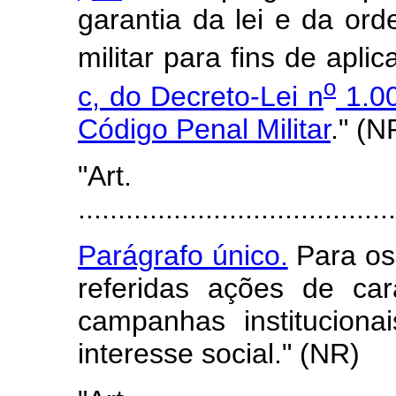
garantia da lei e da or
militar para fins de apli
o
c, do Decreto-Lei n
1.00
Código Penal Militar
." (N
"Art
........................................
Parágrafo único.
Para os 
referidas ações de car
campanhas instituciona
interesse social." (NR)