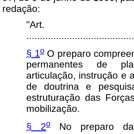
redação:
"Art
........................................
o
§ 1
O preparo compreend
permanentes de pla
articulação, instrução e
de doutrina e pesquisa
estruturação das Força
mobilização.
o
§ 2
No preparo da