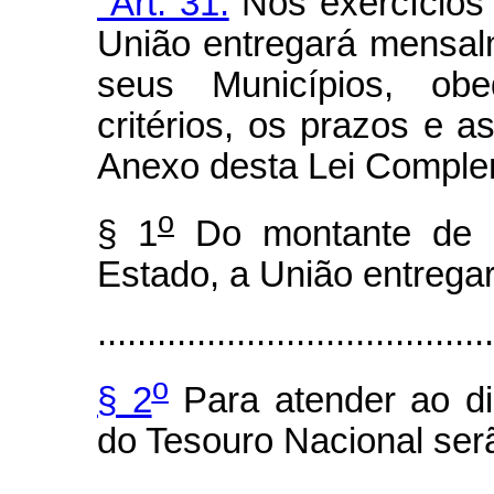
"Art. 31.
Nos exercícios 
União entregará mensal
seus Municípios, ob
critérios, os prazos e 
Anexo desta Lei Comple
o
§ 1
Do montante de r
Estado, a União entregar
........................................
o
§ 2
Para atender ao d
do Tesouro Nacional ser