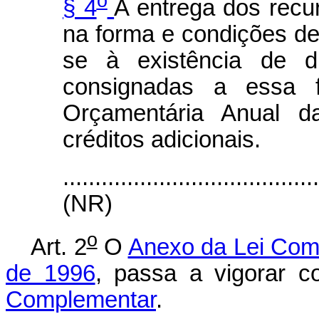
o
§ 4
A entrega dos recu
na forma e condições de
se à existência de di
consignadas a essa fi
Orçamentária Anual da
créditos adicionais.
.......................................
(NR)
o
Art. 2
O
Anexo da Lei Com
de 1996
, passa a vigorar 
Complementar
.