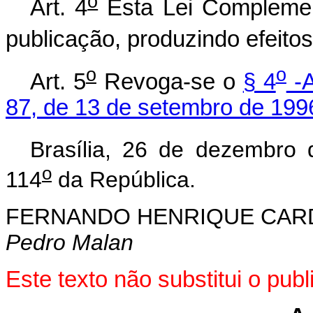
o
Art. 4
Esta Lei Complemen
publicação, produzindo efeitos 
o
o
Art. 5
Revoga-se o
§ 4
-A
87, de 13 de setembro de 199
Brasília, 26 de dezembro
o
114
da República.
FERNANDO HENRIQUE CA
Pedro Malan
Este texto não substitui o pu