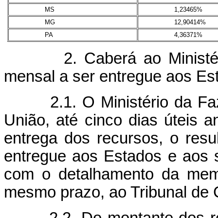
MS
1,23465%
MG
12,90414%
PA
4,36371%
2. Caberá ao Ministério
mensal a ser entregue aos Es
2.1. O Ministério da Fazen
União, até cinco dias úteis a
entrega dos recursos, o resu
entregue aos Estados e aos s
com o detalhamento da memó
mesmo prazo, ao Tribunal de 
2.2. Do montante dos recu