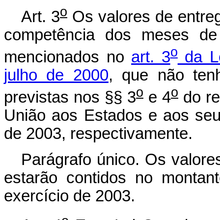
o
Art. 3
Os valores de entre
competência dos meses de
o
mencionados no
art. 3
da L
julho de 2000
, que não ten
o
o
previstas nos §§ 3
e 4
do re
União aos Estados e aos seus
de 2003, respectivamente.
Parágrafo único. Os valor
estarão contidos no montant
exercício de 2003.