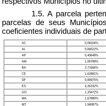
respectivos Municípios no últi
1.5. A parcela pertencen
parcelas de seus Municípios
coeficientes individuais de par
AC
0,09104%
AL
0,84022%
AP
0,40648%
AM
1,00788%
BA
3,71666%
CE
1,62881%
DF
0,80975%
ES
4,26332%
GO
1,33472%
MA
1,67880%
MT
1,94087%