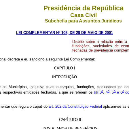
Presidência da República
Casa Civil
Subchefia para Assuntos Jurídicos
LEI COMPLEMENTAR Nº 108, DE 29 DE MAIO DE 2001
Dispõe sobre a relação entre a 
fundações, sociedades de econ
fechadas de previdência compleme
nal decreta e eu sanciono a seguinte Lei Complementar:
CAPÍTULO I
INTRODUÇÃO
e os Municípios, inclusive suas autarquias, fundações, sociedades de e
o
o
o
o
s respectivas entidades fechadas, a que se referem os
§§ 3
, 4
, 5
e 6
do
mentar que regula o caput do
art. 202 da Constituição Federal
aplicam-se às 
CAPÍTULO II
DOS PLANOS DE BENEFÍCIOS