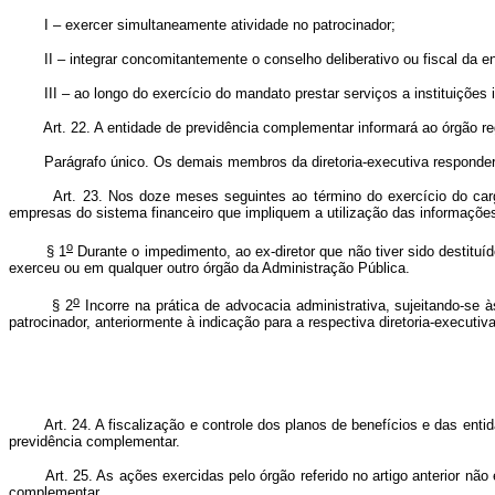
I – exercer simultaneamente atividade no patrocinador;
II – integrar concomitantemente o conselho deliberativo ou fiscal da ent
III – ao longo do exercício do mandato prestar serviços a instituições i
Art. 22. A entidade de previdência complementar informará ao órgão re
Parágrafo único. Os demais membros da diretoria-executiva responderão s
Art. 23. Nos doze meses seguintes ao término do exercício do cargo
empresas do sistema financeiro que impliquem a utilização das informações
o
§ 1
Durante o impedimento, ao ex-diretor que não tiver sido destituí
exerceu ou em qualquer outro órgão da Administração Pública.
o
§ 2
Incorre na prática de advocacia administrativa, sujeitando-se à
patrocinador, anteriormente à indicação para a respectiva diretoria-executi
Art. 24. A fiscalização e controle dos planos de benefícios e das en
previdência complementar.
Art. 25. As ações exercidas pelo órgão referido no artigo anterior n
complementar.