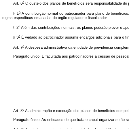
o
Art. 6
O custeio dos planos de benefícios será responsabilidade do pa
o
§ 1
A contribuição normal do patrocinador para plano de benefício
regras específicas emanadas do órgão regulador e fiscalizador.
o
§ 2
Além das contribuições normais, os planos poderão prever o aporte
o
§ 3
É vedado ao patrocinador assumir encargos adicionais para o fi
o
Art. 7
A despesa administrativa da entidade de previdência complement
Parágrafo único. É facultada aos patrocinadores a cessão de pessoa
o
Art. 8
A administração e execução dos planos de benefícios compet
Parágrafo único. As entidades de que trata o caput organizar-se-ão s
o