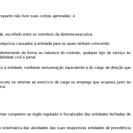
nquanto não tiver suas contas aprovadas; e
de, escolhido entre os membros da diretoria-executiva.
rejuízos causados à entidade para os quais tenham concorrido.
ndentemente da forma ou natureza do contrato, qualquer tipo de serviço às
lidade civil e penal.
iço à entidade, mediante remuneração equivalente à do cargo de direção que
, exceto se retornar ao exercício de cargo ou emprego que ocupava junto ao
ica.
entar competem ao órgão regulador e fiscalizador das entidades fechadas de
ão sistemática das atividades das suas respectivas entidades de previdência