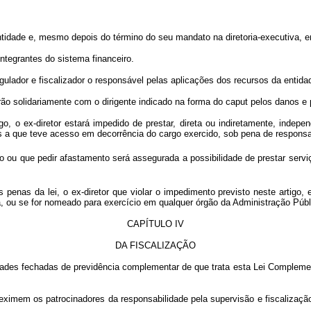
idade e, mesmo depois do término do seu mandato na diretoria-executiva, e
ntegrantes do sistema financeiro.
gulador e fiscalizador o responsável pelas aplicações dos recursos da entida
olidariamente com o dirigente indicado na forma do caput pelos danos e p
, o ex-diretor estará impedido de prestar, direta ou indiretamente, indepe
 a que teve acesso em decorrência do cargo exercido, sob pena de responsabi
do ou que pedir afastamento será assegurada a possibilidade de prestar serv
s penas da lei, o ex-diretor que violar o impedimento previsto neste artigo
va, ou se for nomeado para exercício em qualquer órgão da Administração Públ
CAPÍTULO IV
DA FISCALIZAÇÃO
tidades fechadas de previdência complementar de que trata esta Lei Complem
ão eximem os patrocinadores da responsabilidade pela supervisão e fiscalizaç