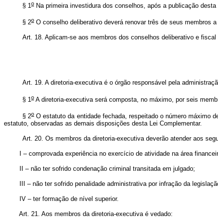
o
§ 1
Na primeira investidura dos conselhos, após a publicação dest
o
§ 2
O conselho deliberativo deverá renovar três de seus membros a 
Art. 18. Aplicam-se aos membros dos conselhos deliberativo e fiscal 
Art. 19. A diretoria-executiva é o órgão responsável pela administra
o
§ 1
A diretoria-executiva será composta, no máximo, por seis membro
o
§ 2
O estatuto da entidade fechada, respeitado o número máximo de d
estatuto, observadas as demais disposições desta Lei Complementar.
Art. 20. Os membros da diretoria-executiva deverão atender aos segu
I – comprovada experiência no exercício de atividade na área financeira,
II – não ter sofrido condenação criminal transitada em julgado;
III – não ter sofrido penalidade administrativa por infração da legisl
IV – ter formação de nível superior.
Art. 21. Aos membros da diretoria-executiva é vedado: