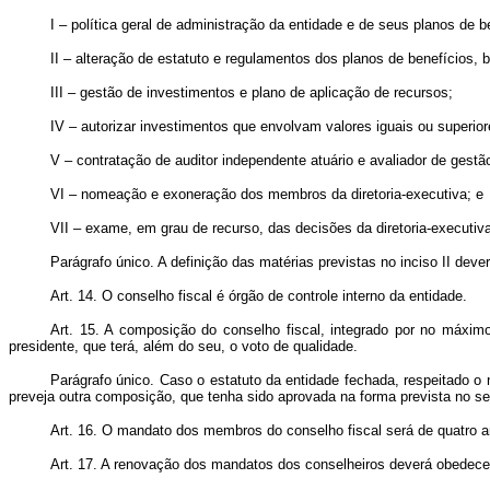
I – política geral de administração da entidade e de seus planos de b
II – alteração de estatuto e regulamentos dos planos de benefícios, 
III – gestão de investimentos e plano de aplicação de recursos;
IV – autorizar investimentos que envolvam valores iguais ou superior
V – contratação de auditor independente atuário e avaliador de gest
VI – nomeação e exoneração dos membros da diretoria-executiva; e
VII – exame, em grau de recurso, das decisões da diretoria-executiv
Parágrafo único. A definição das matérias previstas no inciso II deve
Art. 14. O conselho fiscal é órgão de controle interno da entidade.
Art. 15. A composição do conselho fiscal, integrado por no máximo
presidente, que terá, além do seu, o voto de qualidade.
Parágrafo único. Caso o estatuto da entidade fechada, respeitado o 
preveja outra composição, que tenha sido aprovada na forma prevista no seu
Art. 16. O mandato dos membros do conselho fiscal será de quatro 
Art. 17. A renovação dos mandatos dos conselheiros deverá obedecer 