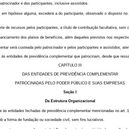
trocinador e dos participantes, inclusive assistidos.
s, em hipótese alguma, excederá a do participante, observado o disposto no
 de recursos pelos participantes, a título de contribuição facultativa, sem c
nanciamento dos planos de benefícios, além daqueles previstos nos respectiv
ar será custeada pelo patrocinador e pelos participantes e assistidos, atende
l às entidades de previdência complementar que patrocinam, desde que ress
CAPÍTULO III
DAS ENTIDADES DE PREVIDÊNCIA COMPLEMENTAR
PATROCINADAS PELO PODER PÚBLICO E SUAS EMPRESAS
Seção I
Da Estrutura Organizacional
e às entidades fechadas de previdência complementar mencionadas no art. 1
ob a forma de fundação ou sociedade civil, sem fins lucrativos.