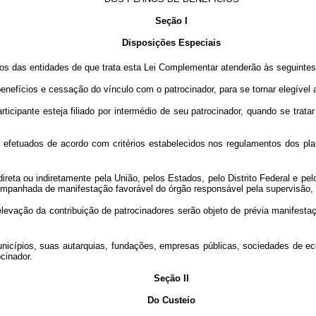
Seção I
Disposições Especiais
ios das entidades de que trata esta Lei Complementar atenderão às seguintes
nefícios e cessação do vínculo com o patrocinador, para se tornar elegível
ticipante esteja filiado por intermédio de seu patrocinador, quando se trata
 efetuados de acordo com critérios estabelecidos nos regulamentos dos pla
ta ou indiretamente pela União, pelos Estados, pelo Distrito Federal e pelo
mpanhada de manifestação favorável do órgão responsável pela supervisão, p
elevação da contribuição de patrocinadores serão objeto de prévia manifesta
nicípios, suas autarquias, fundações, empresas públicas, sociedades de ec
cinador.
Seção II
Do Custeio