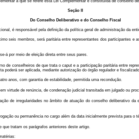
mentar a que se refere esta Lei Complementar é constituída de conselho delib
Seção II
Do Conselho Deliberativo e do Conselho Fiscal
ional, é responsável pela definição da política geral de administração da ent
ximo seis membros, será paritária entre representantes dos participantes e 
se-á por meio de eleição direta entre seus pares.
de conselheiros de que trata o caput e a participação paritária entre repres
a poderá ser aplicada, mediante autorização do órgão regulador e fiscalizado
atro anos, com garantia de estabilidade, permitida uma recondução.
virtude de renúncia, de condenação judicial transitada em julgado ou proces
uração de irregularidades no âmbito de atuação do conselho deliberativo da
rrogação ou permanência no cargo além da data inicialmente prevista para o 
que tratam os parágrafos anteriores deste artigo.
matérias: