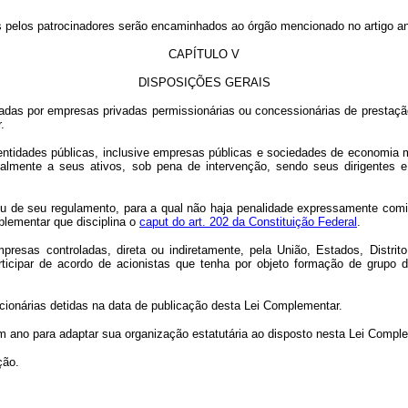
pelos patrocinadores serão encaminhados ao órgão mencionado no artigo ant
CAPÍTULO V
DISPOSIÇÕES GERAIS
nadas por empresas privadas permissionárias ou concessionárias de prestaçã
.
entidades públicas, inclusive empresas públicas e sociedades de economia m
ialmente a seus ativos, sob pena de intervenção, sendo seus dirigentes e 
ou de seu regulamento, para a qual não haja penalidade expressamente comin
plementar que disciplina o
caput do art. 202 da Constituição Federal
.
mpresas controladas, direta ou indiretamente, pela União, Estados, Distr
articipar de acordo de acionistas que tenha por objeto formação de grupo
onárias detidas na data de publicação desta Lei Complementar.
m ano para adaptar sua organização estatutária ao disposto nesta Lei Comple
ção.