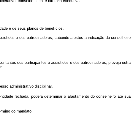
erativo, conselho fiscal e diretoria-executiva.
idade e de seus planos de benefícios.
assistidos e dos patrocinadores, cabendo a estes a indicação do conselheiro
entantes dos participantes e assistidos e dos patrocinadores, preveja outra
r.
so administrativo disciplinar.
 entidade fechada, poderá determinar o afastamento do conselheiro até sua
término do mandato.