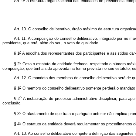
Art. 9
A estrutura organizacional das entidades de previdência comple
Art. 10. O conselho deliberativo, órgão máximo da estrutura organizac
Art. 11. A composição do conselho deliberativo, integrado por no má
presidente, que terá, além do seu, o voto de qualidade.
o
§ 1
A escolha dos representantes dos participantes e assistidos dar-
o
§ 2
Caso o estatuto da entidade fechada, respeitado o número máximo 
composição, que tenha sido aprovada na forma prevista no seu estatuto, est
Art. 12. O mandato dos membros do conselho deliberativo será de qu
o
§ 1
O membro do conselho deliberativo somente perderá o mandato em 
o
§ 2
A instauração de processo administrativo disciplinar, para ap
conclusão.
o
§ 3
O afastamento de que trata o parágrafo anterior não implica pro
o
§ 4
O estatuto da entidade deverá regulamentar os procedimentos de 
Art. 13. Ao conselho deliberativo compete a definição das seguintes 