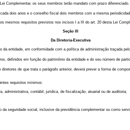
a Lei Complementar, os seus membros terão mandato com prazo diferenciado.
cada dois anos e o conselho fiscal dois membros com a mesma periodicidade, 
os mesmos requisitos previstos nos incisos I a III do art. 20 desta Lei Comp
Seção III
Da Diretoria-Executiva
ção da entidade, em conformidade com a política de administração traçada pelo
s, definidos em função do patrimônio da entidade e do seu número de partici
iretores de que trata o parágrafo anterior, deverá prever a forma de compos
intes requisitos mínimos:
 administrativa, contábil, jurídica, de fiscalização, atuarial ou de auditoria;
ação da seguridade social, inclusive da previdência complementar ou como servi