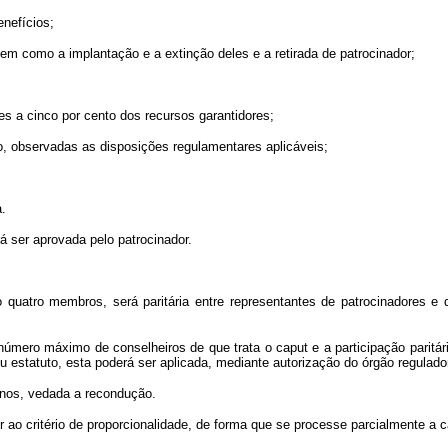
enefícios;
bem como a implantação e a extinção deles e a retirada de patrocinador;
es a cinco por cento dos recursos garantidores;
ão, observadas as disposições regulamentares aplicáveis;
a.
rá ser aprovada pelo patrocinador.
 quatro membros, será paritária entre representantes de patrocinadores e d
número máximo de conselheiros de que trata o caput e a participação paritári
 estatuto, esta poderá ser aplicada, mediante autorização do órgão regulador 
anos, vedada a recondução.
ao critério de proporcionalidade, de forma que se processe parcialmente a 