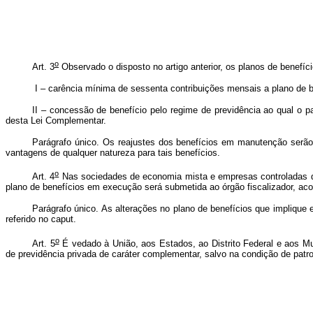
o
Art. 3
Observado o disposto no artigo anterior, os planos de benefíc
I – carência mínima de sessenta contribuições mensais a plano de be
II – concessão de benefício pelo regime de previdência ao qual o par
desta Lei Complementar.
Parágrafo único. Os reajustes dos benefícios em manutenção serão
vantagens de qualquer natureza para tais benefícios.
o
Art. 4
Nas sociedades de economia mista e empresas controladas dire
plano de benefícios em execução será submetida ao órgão fiscalizador, aco
Parágrafo único. As alterações no plano de benefícios que implique 
referido no caput.
o
Art. 5
É vedado à União, aos Estados, ao Distrito Federal e aos Mu
de previdência privada de caráter complementar, salvo na condição de patro