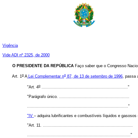
Vigência
Vide ADI nº 2325, de 2000
O PRESIDENTE DA REPÚBLICA
Faço saber que o Congresso Nacion
o
o
Art. 1
A
Lei Complementar n
87, de 13 de setembro de 1996
, passa 
o
"Art. 4
......................................................................"
"Parágrafo único. .........................................................
.................................................................................."
"IV
– adquira lubrificantes e combustíveis líquidos e gasosos
"Art. 11. .........................................................................
...................................................................................."