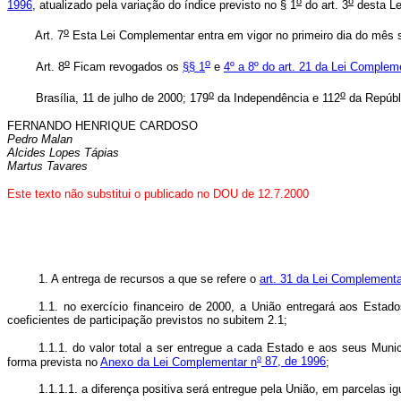
o
o
1996
, atualizado pela variação do índice previsto no § 1
do art. 3
desta Le
o
Art. 7
Esta Lei Complementar entra em vigor no primeiro dia do mês 
o
o
Art. 8
Ficam revogados os
§§ 1
e
4º a 8º do art. 21 da Lei Complem
o
o
Brasília, 11 de julho de 2000; 179
da Independência e 112
da Repúbl
FERNANDO HENRIQUE CARDOSO
Pedro Malan
Alcides Lopes Tápias
Martus Tavares
Este texto não substitui o publicado no DOU de 12.7.2000
1. A entrega de recursos a que se refere o
art. 31 da Lei Complementa
1.1. no exercício financeiro de 2000, a União entregará aos Estado
coeficientes de participação previstos no subitem 2.1;
1.1.1. do valor total a ser entregue a cada Estado e aos seus Mun
o
forma prevista no
Anexo da Lei Complementar n
87, de 1996
;
1.1.1.1. a diferença positiva será entregue pela União, em parcelas 