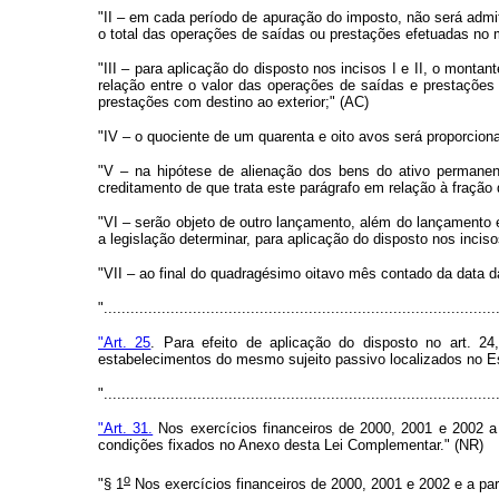
"II – em cada período de apuração do imposto, não será admit
o total das operações de saídas ou prestações efetuadas no
"III – para aplicação do disposto nos incisos I e II, o montant
relação entre o valor das operações de saídas e prestações 
prestações com destino ao exterior;" (AC)
"IV – o quociente de um quarenta e oito avos será proporcion
"V – na hipótese de alienação dos bens do ativo permanent
creditamento de que trata este parágrafo em relação à fração 
"VI – serão objeto de outro lançamento, além do lançamento e
a legislação determinar, para aplicação do disposto nos inciso
"VII – ao final do quadragésimo oitavo mês contado da data 
"........................................................................................
"Art. 25
. Para efeito de aplicação do disposto no art. 
estabelecimentos do mesmo sujeito passivo localizados no E
"........................................................................................
"Art. 31.
Nos exercícios financeiros de 2000, 2001 e 2002 a
condições fixados no Anexo desta Lei Complementar." (NR)
o
"§ 1
Nos exercícios financeiros de 2000, 2001 e 2002 e a part