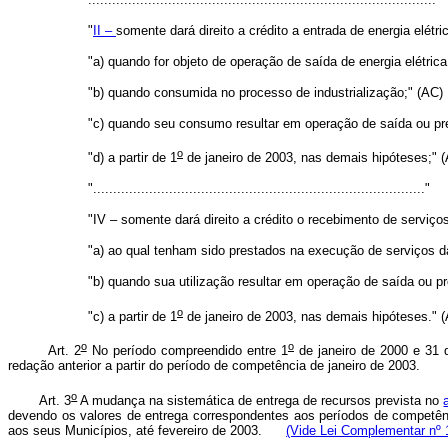
"
II –
somente dará direito a crédito a entrada de energia elétr
"a) quando for objeto de operação de saída de energia elétrica
"b) quando consumida no processo de industrialização;" (AC)
"c) quando seu consumo resultar em operação de saída ou pres
o
"d) a partir de 1
de janeiro de 2003, nas demais hipóteses;" 
"..................................................................................."
"IV – somente dará direito a crédito o recebimento de serviç
"a) ao qual tenham sido prestados na execução de serviços 
"b) quando sua utilização resultar em operação de saída ou pr
o
"c) a partir de 1
de janeiro de 2003, nas demais hipóteses." 
o
o
Art. 2
No período compreendido entre 1
de janeiro de 2000 e 31
redação anterior a partir do período de competência de janeiro de 2003.
o
Art. 3
A mudança na sistemática de entrega de recursos prevista no
devendo os valores de entrega correspondentes aos períodos de competên
aos seus Municípios, até fevereiro de 2003.
(Vide Lei Complementar nº 