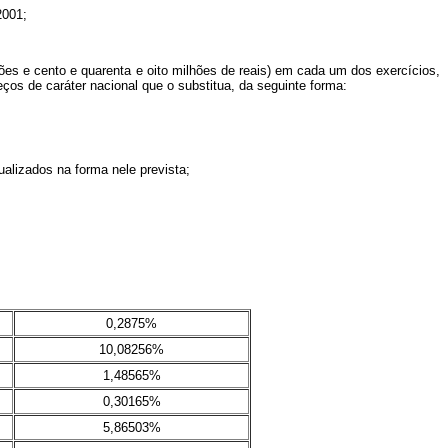
2001;
hões e cento e quarenta e oito milhões de reais) em cada um dos exercícios,
eços de caráter nacional que o substitua, da seguinte forma:
alizados na forma nele prevista;
0,2875%
10,08256%
1,48565%
0,30165%
5,86503%