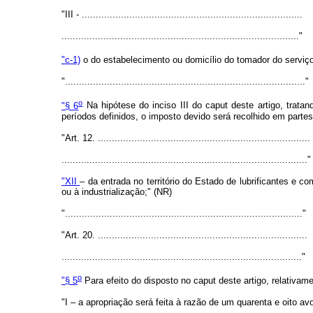
"III - ...............................................................................
....................................................................................."
"c-1)
o do estabelecimento ou domicílio do tomador do serviço
"......................................................................................"
o
"§ 6
Na hipótese do inciso III do caput deste artigo, trat
períodos definidos, o imposto devido será recolhido em parte
"Art. 12. ............................................................................
........................................................................................"
"XII
– da entrada no território do Estado de lubrificantes e 
ou à industrialização;" (NR)
"....................................................................................."
"Art. 20. ...........................................................................
......................................................................................"
o
"§ 5
Para efeito do disposto no caput deste artigo, relativa
"I – a apropriação será feita à razão de um quarenta e oito 