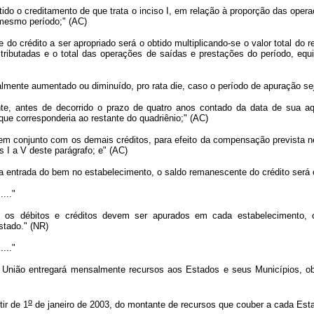
ido o creditamento de que trata o inciso I, em relação à proporção das oper
 mesmo período;" (AC)
e do crédito a ser apropriado será o obtido multiplicando-se o valor total do 
tributadas e o total das operações de saídas e prestações do período, equip
almente aumentado ou diminuído, pro rata die, caso o período de apuração sej
e, antes de decorrido o prazo de quatro anos contado da data de sua aqui
que corresponderia ao restante do quadriênio;" (AC)
m conjunto com os demais créditos, para efeito da compensação prevista nest
s I a V deste parágrafo; e" (AC)
da entrada do bem no estabelecimento, o saldo remanescente do crédito será 
....."
24, os débitos e créditos devem ser apurados em cada estabelecimento,
stado." (NR)
....."
 União entregará mensalmente recursos aos Estados e seus Municípios, ob
o
ir de 1
de janeiro de 2003, do montante de recursos que couber a cada Esta