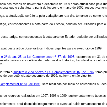
cia dos meses de novembro e dezembro de 1999 serão atualizados pelo Índic
cional que o substitua, a partir de fevereiro e março de 2000, respectivamente
ega, a atualização será feita pela variação pro rata die, tomando-se como ref
rtigo, correspondentes à cota-parte do Estado, poderão ser utilizados para 
t deste artigo, correspondentes à cota-parte do Estado, poderão ser utilizad
caput deste artigo observará os índices vigentes para o exercício de 1999.
 e 2º do art. 25 da Lei Complementar nº 87, de 1996,
existentes em 31 de 
sujeito passivo e a critério de cada um dos Estados, transferidos a outro
to.
e trata o
subitem 8.2 do Anexo à Lei Complementar nº 87, de 1996
, terão p
odos de competência até dezembro de 1999, na forma então vigente.
 Complementar nº 87, de 1996
, será realizada por meio de acréscimos ou des
ões de recursos realizadas em 1997, 1998 e 1999, suplementarmente àquelas
mplementar, será deduzido integralmente o eventual saldo remanescente do 