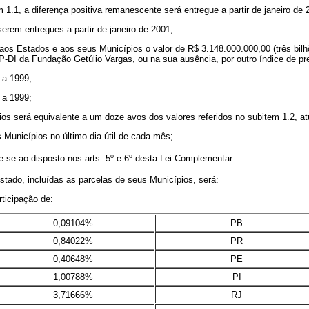
 1.1, a diferença positiva remanescente será entregue a partir de janeiro de 
serem entregues a partir de janeiro de 2001;
 aos Estados e aos seus Municípios o valor de R$ 3.148.000.000,00 (três bil
GP-DI da Fundação Getúlio Vargas, ou na sua ausência, por outro índice de pr
 a 1999;
 a 1999;
os será equivalente a um doze avos dos valores referidos no subitem 1.2, atu
 Municípios no último dia útil de cada mês;
o
o
-se ao disposto nos arts. 5
e 6
desta Lei Complementar.
Estado, incluídas as parcelas de seus Municípios, será:
rticipação de:
0,09104%
PB
0,84022%
PR
0,40648%
PE
1,00788%
PI
3,71666%
RJ