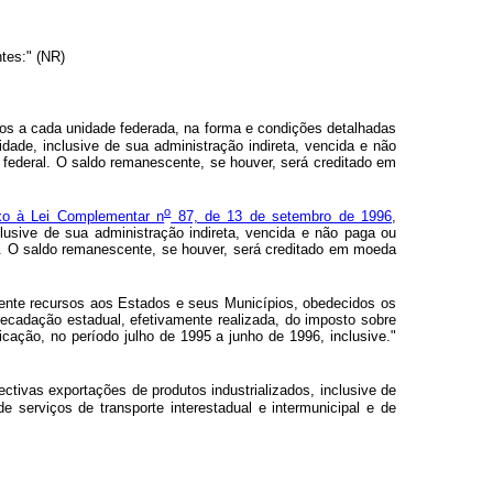
tes:" (NR)
os a cada unidade federada, na forma e condições detalhadas
dade, inclusive de sua administração indireta, vencida e não
 federal. O saldo remanescente, se houver, será creditado em
o
o à Lei Complementar n
87, de 13 de setembro de 1996
,
lusive de sua administração indireta, vencida e não paga ou
l. O saldo remanescente, se houver, será creditado em moeda
lmente recursos aos Estados e seus Municípios, obedecidos os
ecadação estadual, efetivamente realizada, do imposto sobre
icação, no período julho de 1995 a junho de 1996, inclusive."
ectivas exportações de produtos industrializados, inclusive de
 serviços de transporte interestadual e intermunicipal e de