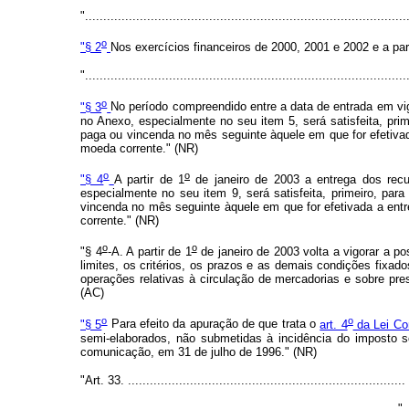
"........................................................................................
o
"§ 2
Nos exercícios financeiros de 2000, 2001 e 2002 e a part
"........................................................................................
o
"§ 3
No período compreendido entre a data de entrada em vi
no Anexo, especialmente no seu item 5, será satisfeita, pri
paga ou vincenda no mês seguinte àquele em que for efetivad
moeda corrente." (NR)
o
o
"§ 4
A partir de 1
de janeiro de 2003 a entrega dos rec
especialmente no seu item 9, será satisfeita, primeiro, pa
vincenda no mês seguinte àquele em que for efetivada a ent
corrente." (NR)
o
o
"§ 4
-A. A partir de 1
de janeiro de 2003 volta a vigorar a p
limites, os critérios, os prazos e as demais condições fixad
operações relativas à circulação de mercadorias e sobre pres
(AC)
o
o
"§ 5
Para efeito da apuração de que trata o
art. 4
da Lei Co
semi-elaborados, não submetidas à incidência do imposto so
comunicação, em 31 de julho de 1996." (NR)
"Art. 33. ............................................................................
......................................................................................."