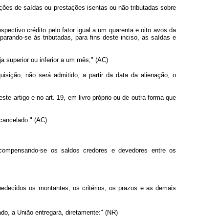
ações de saídas ou prestações isentas ou não tributadas sobre
respectivo crédito pelo fator igual a um quarenta e oito avos da
arando-se às tributadas, para fins deste inciso, as saídas e
a superior ou inferior a um mês;" (AC)
sição, não será admitido, a partir da data da alienação, o
e artigo e no art. 19, em livro próprio ou de outra forma que
cancelado." (AC)
 compensando-se os saldos credores e devedores entre os
edecidos os montantes, os critérios, os prazos e as demais
do, a União entregará, diretamente:" (NR)