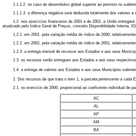
1.1.1.2. no caso de desembolso global superior ao previsto no subitem
1.1.1.3. a diferença negativa será deduzida totalmente dos valores a 
1.2. nos exercícios financeiros de 2001 e de 2002, a União entregará
atualizado pelo Índice Geral de Preços, conceito Disponibilidade Interna, I
1.2.1. em 2001, pela variação média do índice de 2000, relativamente
1.2.2. em 2002, pela variação média do índice de 2001, relativamente
1.2.3. a entrega mensal de recursos aos Estados e aos seus Municípi
1.3. os recursos serão entregues aos Estados e aos seus respectivos
1.4. a entrega de valores aos Estados e aos seus Municípios submete
2. Dos recursos de que trata o item 1, a parcela pertencente a cada 
2.1. no exercício de 2000, proporcional ao coeficiente individual de pa
AC
AL
AP
AM
BA