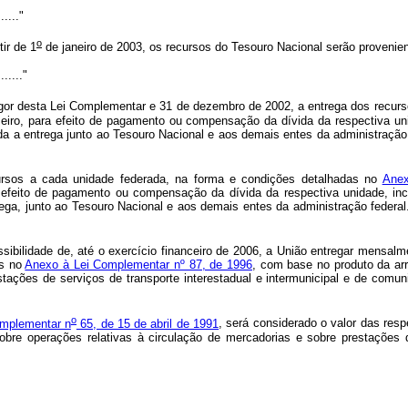
......"
o
ir de 1
de janeiro de 2003, os recursos do Tesouro Nacional serão provenien
......."
gor desta Lei Complementar e 31 de dezembro de 2002, a entrega dos recurs
meiro, para efeito de pagamento ou compensação da dívida da respectiva uni
a a entrega junto ao Tesouro Nacional e aos demais entes da administração
ursos a cada unidade federada, na forma e condições detalhadas no
Anex
ra efeito de pagamento ou compensação da dívida da respectiva unidade, inc
rega, junto ao Tesouro Nacional e aos demais entes da administração federa
ossibilidade de, até o exercício financeiro de 2006, a União entregar mensa
os no
Anexo à Lei Complementar nº 87, de 1996
, com base no produto da arr
tações de serviços de transporte interestadual e intermunicipal e de comun
o
mplementar n
65, de 15 de abril de 1991
, será considerado o valor das resp
bre operações relativas à circulação de mercadorias e sobre prestações de