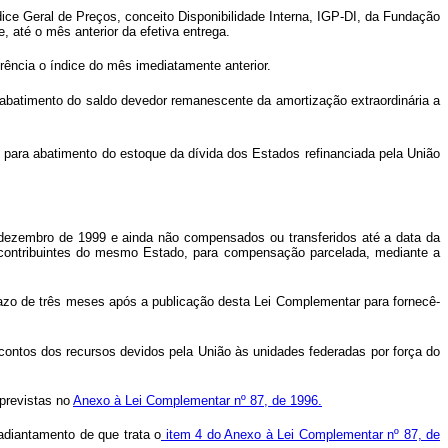
e Geral de Preços, conceito Disponibilidade Interna, IGP-DI, da Fundação
, até o mês anterior da efetiva entrega.
erência o índice do mês imediatamente anterior.
o abatimento do saldo devedor remanescente da amortização extraordinária a
os para abatimento do estoque da dívida dos Estados refinanciada pela União
dezembro de 1999 e ainda não compensados ou transferidos até a data da
s contribuintes do mesmo Estado, para compensação parcelada, mediante a
razo de três meses após a publicação desta Lei Complementar para fornecê-
contos dos recursos devidos pela União às unidades federadas por força do
 previstas no
Anexo à Lei Complementar nº 87, de 1996.
adiantamento de que trata o
item 4 do Anexo à Lei Complementar nº 87, de