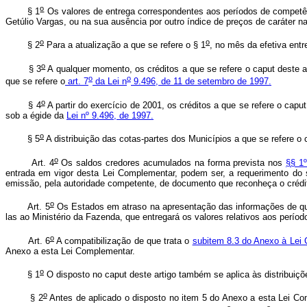
o
§ 1
Os valores de entrega correspondentes aos períodos de competên
Getúlio Vargas, ou na sua ausência por outro índice de preços de caráter na
o
o
§ 2
Para a atualização a que se refere o § 1
, no mês da efetiva entr
o
§ 3
A qualquer momento, os créditos a que se refere o caput deste a
o
o
que se refere o
art. 7
da Lei n
9.496, de 11 de setembro de 1997.
o
§ 4
A partir do exercício de 2001, os créditos a que se refere o capu
sob a égide da
Lei nº 9.496, de 1997.
o
§ 5
A distribuição das cotas-partes dos Municípios a que se refere o 
o
Art. 4
Os saldos credores acumulados na forma prevista nos
§§ 1º
entrada em vigor desta Lei Complementar, podem ser, a requerimento do 
emissão, pela autoridade competente, de documento que reconheça o crédi
o
Art. 5
Os Estados em atraso na apresentação das informações de qu
las ao Ministério da Fazenda, que entregará os valores relativos aos perí
o
Art. 6
A compatibilização de que trata o
subitem 8.3 do Anexo à Lei
Anexo a esta Lei Complementar.
o
§ 1
O disposto no caput deste artigo também se aplica às distribuiç
o
§ 2
Antes de aplicado o disposto no item 5 do Anexo a esta Lei Co