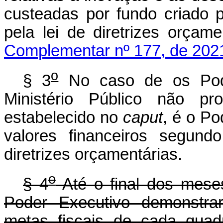
custeadas por fundo criado p
pela lei de diretrizes orça
Complementar nº 177, de 202
o
§ 3
No caso de os Poder
Ministério Público não p
estabelecido no
caput
, é o Po
valores financeiros segundo
diretrizes orçamentári
o
§ 4
Até o final dos meses
Poder Executivo demonstra
metas fiscais de cada quad