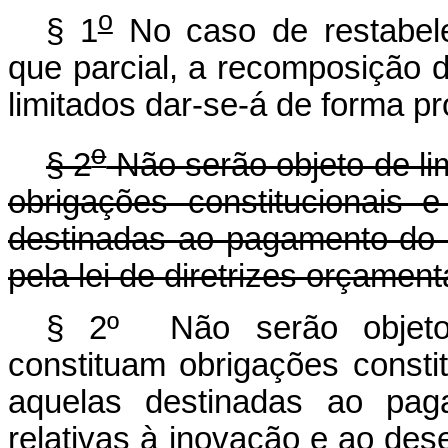
o
§ 1
No caso de restabelec
que parcial, a recomposição
limitados dar-se-á de forma p
o
§ 2
Não serão objeto de li
obrigações constitucionais e
destinadas ao pagamento do s
pela lei de diretrizes orçament
§ 2º Não serão objeto
constituam obrigações constit
aquelas destinadas ao pag
relativas à inovação e ao dese