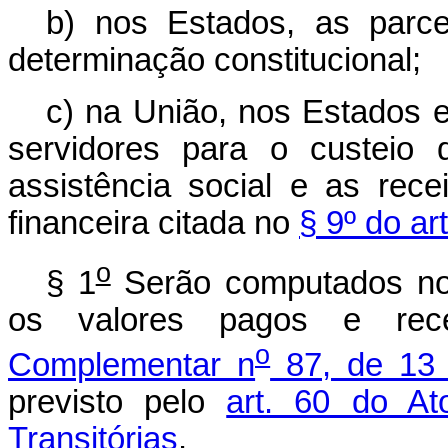
b)
nos Estados, as parce
determinação constitucional;
c)
na União, nos Estados e
servidores para o custeio 
assistência social e as rec
financeira citada no
§ 9º do ar
o
§ 1
Serão computados no c
os valores pagos e re
o
Complementar n
87, de 13 
previsto pelo
art. 60 do At
Transitórias
.