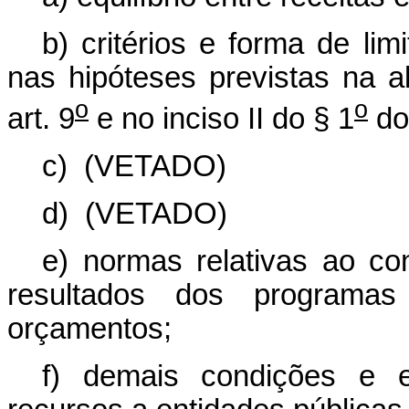
b) critérios e forma de li
nas hipóteses previstas na a
o
o
art. 9
e no inciso II do § 1
do 
c)
(VETADO)
d)
(VETADO)
e) normas relativas ao co
resultados dos programas
orçamentos;
f) demais condições e e