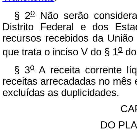
o
§ 2
Não serão considerad
Distrito Federal e dos Es
recursos recebidos da União
o
que trata o inciso V do § 1
do 
o
§ 3
A receita corrente l
receitas arrecadadas no mês e
excluídas as duplicidades.
CAP
DO PL