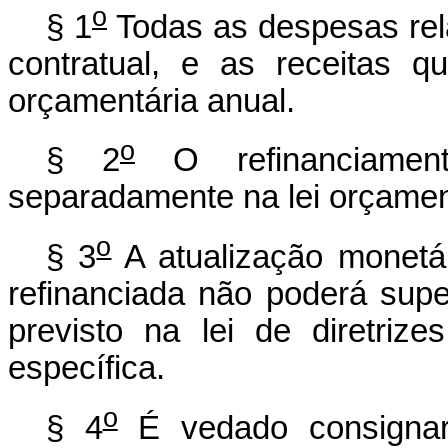
o
§ 1
Todas as despesas relat
contratual, e as receitas q
orçamentária anual.
o
§ 2
O refinanciament
separadamente na lei orçament
o
§ 3
A atualização monetári
refinanciada não poderá supe
previsto na lei de diretriz
específica.
o
§ 4
É vedado consignar 