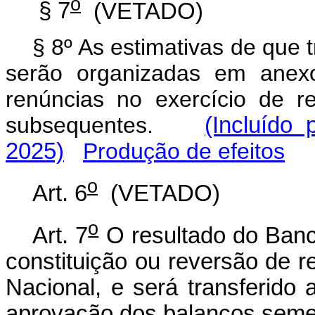
o
§ 7
(VETADO)
§ 8º As estimativas de que t
serão organizadas em anexo
renúncias no exercício de re
subsequentes.
(Incluído
2025)
Produção de efeitos
o
Art. 6
(VETADO)
o
Art. 7
O resultado do Banc
constituição ou reversão de re
Nacional, e será transferido 
aprovação dos balanços semes