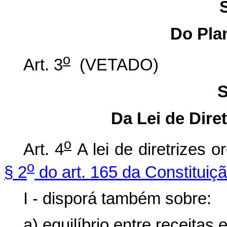
Do Pla
o
Art. 3
(VETADO)
S
Da Lei de Dire
o
Art. 4
A lei de diretrizes 
o
§ 2
do art. 165 da Constituiç
I - disporá também sobre:
a) equilíbrio entre receitas