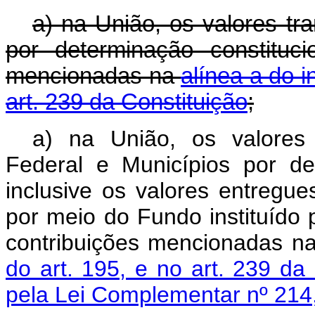
a)
na União, os valores tr
por determinação constituci
mencionadas na
alínea a do i
art. 239 da Constituição
;
a) na União, os valores t
Federal e Municípios por det
inclusive os valores entregue
por meio do Fundo instituído
contribuições mencionadas n
do art. 195, e no art. 239 da 
pela Lei Complementar nº 214