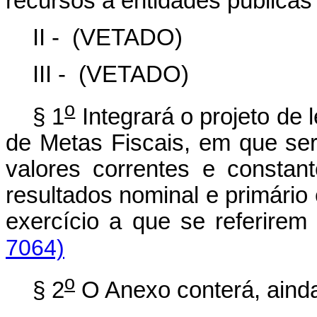
recursos a entidades públicas
II -
(VETADO)
III -
(VETADO)
o
§ 1
Integrará o projeto de 
de Metas Fiscais, em que se
valores correntes e constant
resultados nominal e primário 
exercício a que se referirem
7064)
o
§ 2
O Anexo conterá, aind