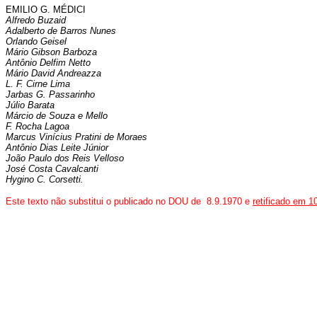
EMILIO G. MÉDICI
Alfredo Buzaid
Adalberto de Barros Nunes
Orlando Geisel
Mário Gibson Barboza
Antônio Delfim Netto
Mário David Andreazza
L. F. Cirne Lima
Jarbas G. Passarinho
Júlio Barata
Márcio de Souza e Mello
F. Rocha Lagoa
Marcus Vinícius Pratini de Moraes
Antônio Dias Leite Júnior
João Paulo dos Reis Velloso
José Costa Cavalcanti
Hygino C. Corsetti.
Este texto não substitui o publicado no DOU de 8.9.1970 e
retificado em 1