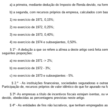
a) a primeira, mediante dedução do Imposto de Renda devido, na forma 
b) a segunda, com recursos próprios da empresa, calculados co
1) no exercício de 1971, 0,15%;
2) no exercício de 1972, 0,25%;
3) no exercício de 1973, 0,40%;
4) no exercício de 1974 e subseqüentes, 0,50%.
§ 1º - A dedução a que se refere a alínea a deste artigo será feita sem p
seguintes proporções:
a) no exercício de 1971 -> 2%;
b) no exercício de 1972 - 3%;
c) no exercício de 1973 e subseqüentes - 5%.
§ 2.º - As instituições financeiras, sociedades seguradoras e outras
Participação de, recursos próprios de valor idêntico do que for apurado na f
§ 3º- As empresas a título de incentivos fiscais estejam isentas, ou ve
devido, obedecidas as percentagens previstas neste artigo.
§ 4º - As entidades de fins não lucrativos, que tenham empregados assim d