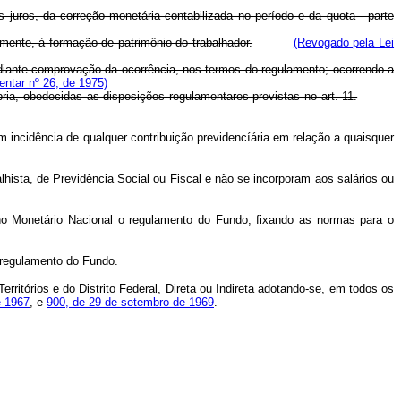
ros, da correção monetária contabilizada no período e da quota - parte
mente, à formação de patrimônio do trabalhador.
(Revogado pela Lei
ante comprovação da ocorrência, nos termos do regulamento; ocorrendo a
ntar nº 26, de 1975)
a, obedecidas as disposições regulamentares previstas no art. 11.
em incidência de qualquer contribuição previdencíária em relação a quaisquer
ista, de Previdência Social ou Fiscal e não se incorporam aos salários ou
lho Monetário Nacional o regulamento do Fundo, fixando as normas para o
 regulamento do Fundo.
rritórios e do Distrito Federal, Direta ou Indireta adotando-se, em todos os
e 1967
, e
900, de 29 de setembro de 1969
.