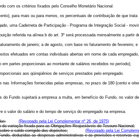
 com os critérios fixados pelo Conselho Monetário Nacional.
cento), para mais ou para menos, os percentuais de contribuição de que trata o
ado, uma Caderneta de Participação - Programa de Integração Social - movime
buição referida na alínea b do art. 3º será processada mensalmente a partir d
turamento de janeiro; a de agosto, com base no faturamento de fevereiro; 
pósitos efetuados em contas individuais abertas em nome de cada empregado, 
em partes proporcionais ao montante de salários recebidos no período);
oporcionais aos qüinqüênios de serviços prestados pelo empregado.
as Informações fornecidas pelas empresas, no prazo de 180 (cento e oitenta
o Fundo sujeitará a empresa a multa, em benefício do Fundo, no valor de 
 o valor do salário e do tempo de serviço do empregado na empresa.
das:
(Revogado pela Lei Complementar nº 26, de 1975)
a variação fixada para as Obrigações Reajustáveis do Tesouro Nacional;
bre o saldo corrigido dos depósitos;
(Revogado pela Lei Compleme
o, deduzidas as despesas administrativas e as provisões e reservas cuja 