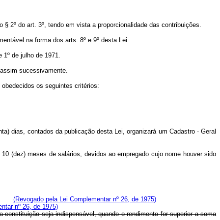
 § 2º do art. 3º, tendo em vista a proporcionalidade das contribuições.
ntável na forma dos arts. 8º e 9º desta Lei.
e 1º de julho de 1971.
e assim sucessivamente.
obedecidos os seguintes critérios:
) dias, contados da publicação desta Lei, organizará um Cadastro - Geral
10 (dez) meses de salários, devidos ao empregado cujo nome houver sido
(Revogado pela Lei Complementar nº 26, de 1975)
ntar nº 26, de 1975)
constituição seja indispensável, quando o rendimento for superior a soma