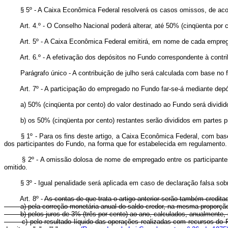
§ 5º - A Caixa Econômica Federal resolverá os casos omissos, de acordo
Art. 4.º - O Conselho Nacional poderá alterar, até 50% (cinqüenta por 
Art. 5º - A Caixa Econômica Federal emitirá, em nome de cada empreg
Art. 6.º - A efetivação dos depósitos no Fundo correspondente à contri
Parágrafo único - A contribuição de julho será calculada com base no fa
Art. 7º - A participação do empregado no Fundo far-se-á mediante de
a) 50% (cinqüenta por cento) do valor destinado ao Fundo será dividido 
b) os 50% (cinqüenta por cento) restantes serão divididos em partes pr
§ 1º - Para os fins deste artigo, a Caixa Econômica Federal, com base n
dos participantes do Fundo, na forma que for estabelecida em regulamento.
§ 2º - A omissão dolosa de nome de empregado entre os participantes d
omitido.
§ 3º - Igual penalidade será aplicada em caso de declaração falsa sobre
Art. 8º -
As contas de que trata o artigo anterior serão também credita
a) pela correção monetária anual do saldo credor, na mesma proporção d
b) pelos juros de 3% (três por cento) ao ano, calculados, anualmente, so
c) pelo resultado líquido das operações realizadas com recursos do Fund