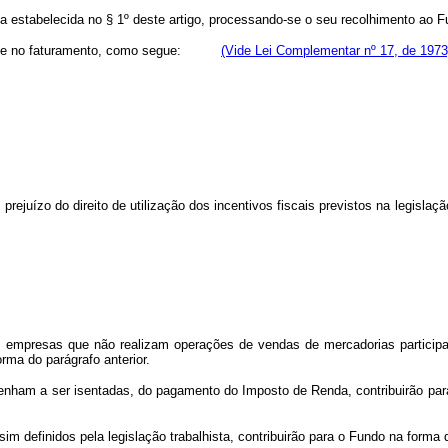
estabelecida no § 1º deste artigo, processando-se o seu recolhimento ao 
m base no faturamento, como segue:
(Vide Lei Complementar nº 17, de 1973
rejuízo do direito de utilização dos incentivos fiscais previstos na legisla
 empresas que não realizam operações de vendas de mercadorias participa
orma do parágrafo anterior.
nham a ser isentadas, do pagamento do Imposto de Renda, contribuirão para 
efinidos pela legislação trabalhista, contribuirão para o Fundo na forma d