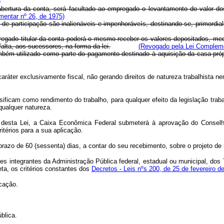
)
ra da conta, será facultado ao empregado o levantamento do valor dos ju
entar nº 26, de 1975)
e participação são inalienáveis e impenhoráveís, destinando-se, primordial
ado titular da conta poderá o mesmo receber os valores depositados, medi
alta, aos sucessores, na forma da lei.
(Revogado pela Lei Compleme
m utilizado como parte do pagamento destinado à aquisição da casa própri
aráter exclusivamente fiscal, não gerando direitos de natureza trabalhista n
am como rendimento do trabalho, para qualquer efeito da legislação trabalh
qualquer natureza.
cia desta Lei, a Caixa Econômica Federal submeterá à aprovação do Conse
itérios para a sua aplicação.
zo de 60 (sessenta) dias, a contar do seu recebimento, sobre o projeto de
s integrantes da Administração Pública federal, estadual ou municipal, dos Te
eta, os critérios constantes dos
Decretos - Leis nºs 200, de 25 de fevereiro d
icação.
blica.