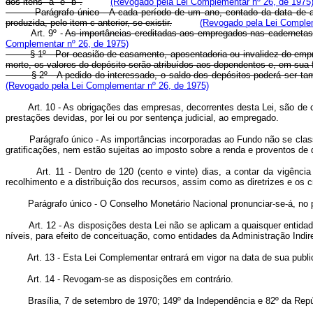
dos itens "a" e "b".
(Revogado pela Lei Complementar nº 26, de 1975
Parágrafo único - A cada período de um ano, contado da data de abertu
produzida, pelo item c anterior, se existir.
(Revogado pela Lei Complem
Art. 9º -
As importâncias creditadas aos empregados nas cadernetas d
Complementar nº 26, de 1975)
§ 1º - Por ocasião de casamento, aposentadoria ou invalidez do empreg
morte, os valores do depósito serão atribuídos aos dependentes e, em sua f
§ 2º - A pedido do interessado, o saldo dos depósitos poderá ser també
(Revogado pela Lei Complementar nº 26, de 1975)
Art. 10 - As obrigações das empresas, decorrentes desta Lei, são de c
prestações devidas, por lei ou por sentença judicial, ao empregado.
Parágrafo único - As importâncias incorporadas ao Fundo não se classific
gratificações, nem estão sujeitas ao imposto sobre a renda e proventos de 
Art. 11 - Dentro de 120 (cento e vinte) dias, a contar da vigên
recolhimento e a distribuição dos recursos, assim como as diretrizes e os cr
Parágrafo único - O Conselho Monetário Nacional pronunciar-se-á, no pra
Art. 12 - As disposições desta Lei não se aplicam a quaisquer entidade
níveis, para efeito de conceituação, como entidades da Administração Indir
Art. 13 - Esta Lei Complementar entrará em vigor na data de sua publ
Art. 14 - Revogam-se as disposições em contrário.
Brasília, 7 de setembro de 1970; 149º da Independência e 82º da Repú