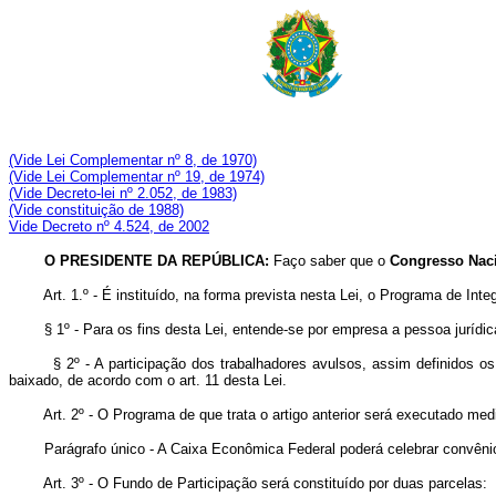
(Vide Lei Complementar nº 8, de 1970)
(Vide Lei Complementar nº 19, de 1974)
(Vide Decreto-lei nº 2.052, de 1983)
(Vide constituição de 1988)
Vide Decreto nº 4.524, de 2002
O PRESIDENTE DA REPÚBLICA:
Faço saber que o
Congresso Nac
Art. 1.º - É instituído, na forma prevista nesta Lei, o Programa de 
§ 1º - Para os fins desta Lei, entende-se por empresa a pessoa jurídica,
§ 2º - A participação dos trabalhadores avulsos, assim definidos os q
baixado, de acordo com o art. 11 desta Lei.
Art. 2º - O Programa de que trata o artigo anterior será executado m
Parágrafo único - A Caixa Econômica Federal poderá celebrar convênios c
Art. 3º - O Fundo de Participação será constituído por duas parcelas: