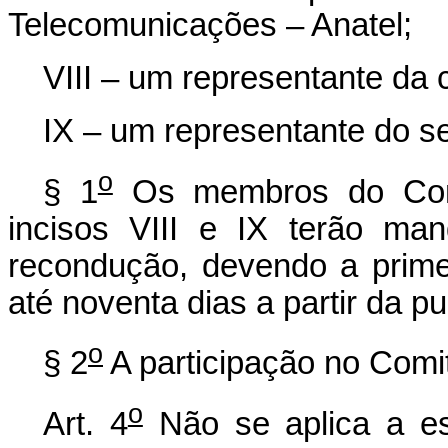
Telecomunicações – Anatel;
VIII – um representante da 
IX – um representante do se
o
§ 1
Os membros do Comi
incisos VIII e IX terão ma
recondução, devendo a primei
até noventa dias a partir da pu
o
§ 2
A participação no Comi
o
Art. 4
Não se aplica a e