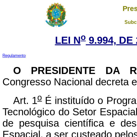
Pres
Subch
o
LEI N
9.994, DE
Regulamento
O PRESIDENTE DA 
Congresso Nacional decreta e 
o
Art. 1
É instituído o Progr
Tecnológico do Setor Espacial
de pesquisa científica e de
Espacial, a ser custeado pelo