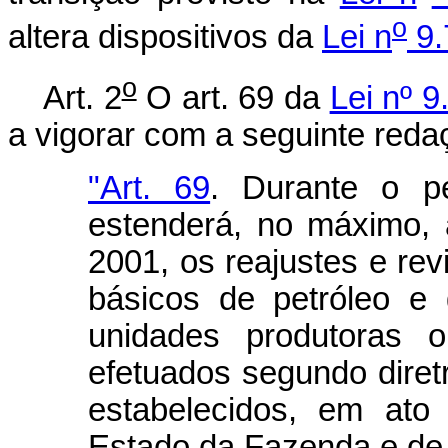
o
altera dispositivos da
Lei n
9.
o
Art. 2
O art. 69 da
Lei nº 
a vigorar com a seguinte reda
"Art. 69
. Durante o p
estenderá, no máximo,
2001, os reajustes e re
básicos de petróleo e 
unidades produtoras 
efetuados segundo diret
estabelecidos, em ato 
Estado da Fazenda e de 