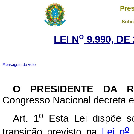
Pres
Subch
o
LEI N
9.990, DE
Mensagem de veto
O PRESIDENTE DA 
Congresso Nacional decreta e 
o
Art. 1
Esta Lei dispõe s
o
transição previsto na
Lei n