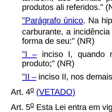
produtos ali referidos." 
"Parágrafo único
. Na hi
carburante, a incidência 
forma de seu:" (NR)
"I –
inciso I, quando r
produto;" (NR)
"II –
inciso II, nos demai
o
Art. 4
(VETADO)
o
Art. 5
Esta Lei entra em vig