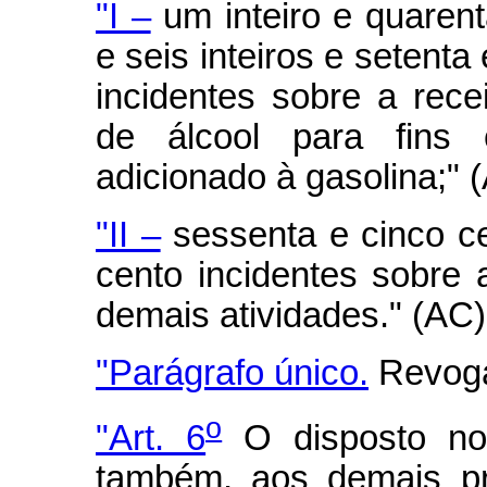
"I –
um inteiro e quarent
e seis inteiros e setenta
incidentes sobre a rece
de álcool para fins 
adicionado à gasolina;" 
"II –
sessenta e cinco ce
cento incidentes sobre 
demais atividades." (AC)
"Parágrafo único.
Revoga
o
"Art. 6
O disposto no
também, aos demais pr