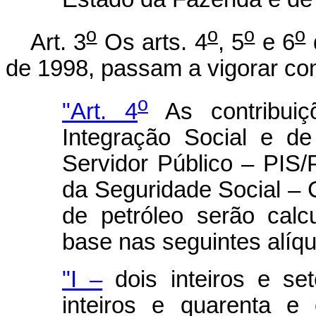
o
o
o
o
Art. 3
Os arts. 4
, 5
e 6
de 1998, passam a vigorar co
o
"Art. 4
As contribui
Integração Social e d
Servidor Público – PIS
da Seguridade Social – C
de petróleo serão calc
base nas seguintes alíqu
"I –
dois inteiros e se
inteiros e quarenta e