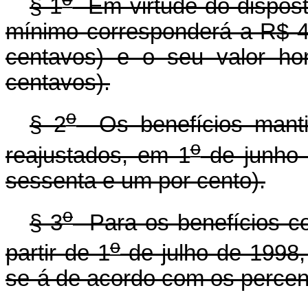
§ 1
Em virtude do disposto
mínimo corresponderá a R$ 4,
centavos) e o seu valor ho
centavos).
o
§ 2
Os benefícios mantid
o
reajustados, em 1
de junho 
sessenta e um por cento).
o
§ 3
Para os benefícios co
o
partir de 1
de julho de 1998,
se-á de acordo com os percent