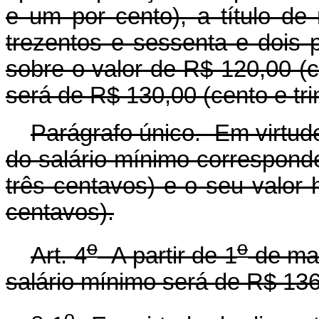
e um por cento), a título de 
trezentos e sessenta e dois p
sobre o valor de R$ 120,00 (ce
será de R$ 130,00 (cento e trin
Parágrafo único. Em virtude
do salário mínimo corresponder
três centavos) e o seu valor 
centavos).
o
o
Art. 4
A partir de 1
de mai
salário mínimo será de R$ 136,0
o