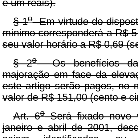
e um reais).
o
§ 1
Em virtude do disposto
mínimo corresponderá a R$ 5,0
seu valor horário a R$ 0,69 (
o
§ 2
Os benefícios da P
majoração em face da elevaç
este artigo serão pagos, no
valor de R$ 151,00 (cento e ci
o
Art. 6
Será fixado novo v
janeiro e abril de 2001, des