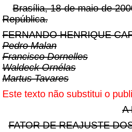
Brasília, 18 de maio de 200
República.
FERNANDO HENRIQUE CA
Pedro Malan
Francisco Dornelles
Waldeck Ornélas
Martus Tavares
Este texto não substitui o pu
A
FATOR DE REAJUSTE DO