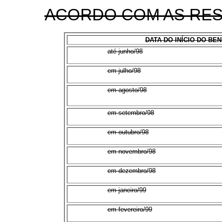
ACORDO COM AS RESP
DATA DO INÍCIO DO BEN
até junho/98
em julho/98
em agosto/98
em setembro/98
em outubro/98
em novembro/98
em dezembro/98
em janeiro/99
em fevereiro/99