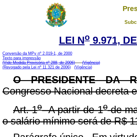
Pres
Subch
o
LEI N
9.971, DE
Conversão da MPv nº 2.019-1, de 2000
Texto para impressão
(Vide Medida Provisória nº 288, de 2006)
(Vigência)
(Revogado pela Lei nº 11.321 de 2006)
(Vigência)
O PRESIDENTE DA 
Congresso Nacional decreta e 
o
o
Art. 1
A partir de 1
de mai
o salário mínimo será de R$ 11