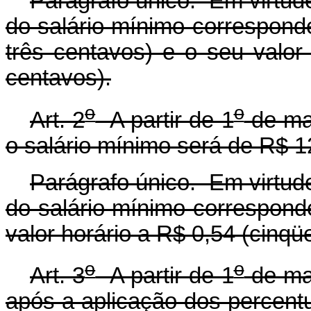
Parágrafo único. Em virtude
do salário mínimo corresponde
três centavos) e o seu valor
centavos).
o
o
Art. 2
A partir de 1
de mai
o salário mínimo será de R$ 12
Parágrafo único. Em virtude
do salário mínimo corresponde
valor horário a R$ 0,54 (cinqü
o
o
Art. 3
A partir de 1
de mai
após a aplicação dos percentu