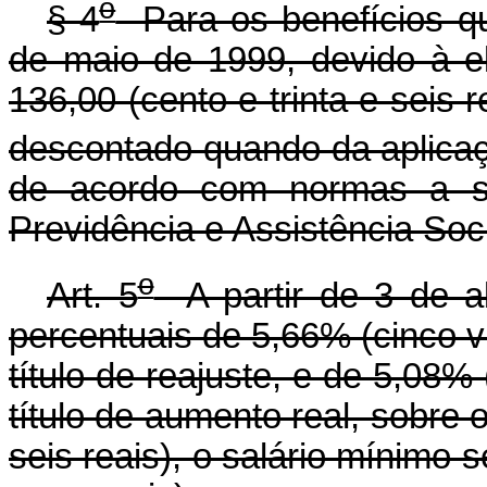
o
§ 4
Para os benefícios q
de maio de 1999, devido à e
136,00 (cento e trinta e seis 
descontado quando da aplicaç
de acordo com normas a se
Previdência e Assistência Soci
o
Art. 5
A partir de 3 de ab
percentuais de 5,66% (cinco ví
título de reajuste, e de 5,08% 
título de aumento real, sobre o
seis reais), o salário mínimo 