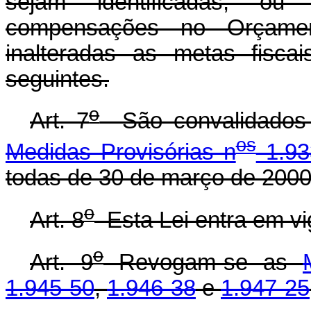
sejam identificadas, o
compensações no Orçame
inalteradas as metas fisca
seguintes.
o
Art. 7
São convalidados 
os
Medidas Provisórias n
1.93
todas de 30 de março de 2000
o
Art. 8
Esta Lei entra em vi
o
Art. 9
Revogam-se as
1.945-50
,
1.946-38
e
1.947-25