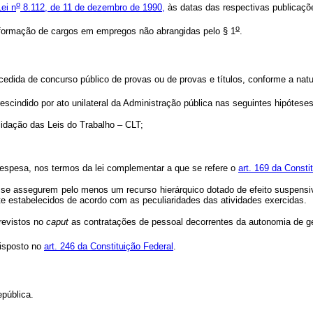
o
Lei n
8.112, de 11 de dezembro de 1990,
às datas das respectivas publicaçõ
o
formação de cargos em empregos não abrangidas pelo § 1
.
cedida de concurso público de provas ou de provas e títulos, conforme a na
scindido por ato unilateral da Administração pública nas seguintes hipóteses
lidação das Leis do Trabalho – CLT;
despesa, nos termos da lei complementar a que se refere o
art. 169 da Consti
se assegurem pelo menos um recurso hierárquico dotado de efeito suspensiv
e estabelecidos de acordo com as peculiaridades das atividades exercidas.
revistos no
caput
as contratações de pessoal decorrentes da autonomia de g
disposto no
art. 246 da Constituição Federal
.
pública.