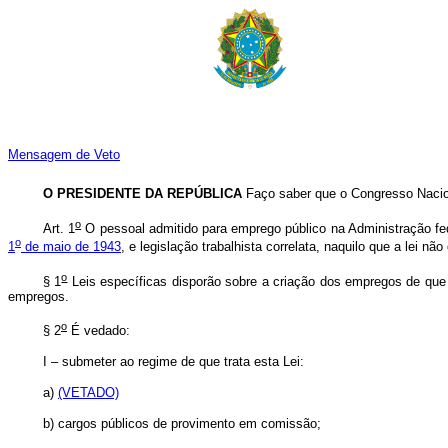
Mensagem de Veto
O PRESIDENTE DA REPÚBLICA
Faço saber que o Congresso Nacion
o
Art. 1
O pessoal admitido para emprego público na Administração fede
o
1
de maio de 1943
, e legislação trabalhista correlata, naquilo que a lei nã
o
§ 1
Leis específicas disporão sobre a criação dos empregos de que 
empregos.
o
§ 2
É vedado:
I – submeter ao regime de que trata esta Lei:
a)
(VETADO)
b) cargos públicos de provimento em comissão;