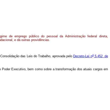
egime de emprego público do pessoal da Administração federal direta,
ndacional, e dá outras providências.
o
la Consolidação das Leis do Trabalho, aprovada pelo
Decreto-Lei n
5.452, de
l do Poder Executivo, bem como sobre a transformação dos atuais cargos em