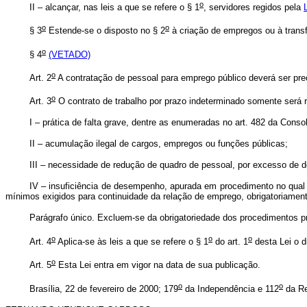
o
II – alcançar, nas leis a que se refere o § 1
, servidores regidos pela
o
o
§ 3
Estende-se o disposto no § 2
à criação de empregos ou à trans
o
§ 4
(VETADO)
o
Art. 2
A contratação de pessoal para emprego público deverá ser pre
o
Art. 3
O contrato de trabalho por prazo indeterminado somente será re
I – prática de falta grave, dentre as enumeradas no art. 482 da Conso
II – acumulação ilegal de cargos, empregos ou funções públicas;
III – necessidade de redução de quadro de pessoal, por excesso de 
IV – insuficiência de desempenho, apurada em procedimento no qual 
mínimos exigidos para continuidade da relação de emprego, obrigatoriament
Parágrafo único. Excluem-se da obrigatoriedade dos procedimentos p
o
o
o
Art. 4
Aplica-se às leis a que se refere o § 1
do art. 1
desta Lei o 
o
Art. 5
Esta Lei entra em vigor na data de sua publicação.
o
o
Brasília, 22 de fevereiro de 2000; 179
da Independência e 112
da Re