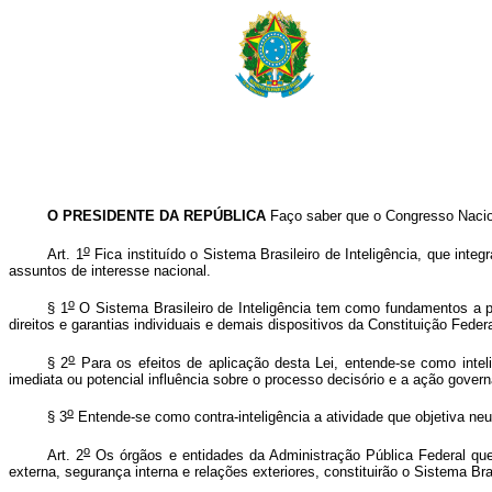
O PRESIDENTE DA REPÚBLICA
Faço saber que o Congresso Nacion
o
Art. 1
Fica instituído o Sistema Brasileiro de Inteligência, que int
assuntos de interesse nacional.
o
§ 1
O Sistema Brasileiro de Inteligência tem como fundamentos a p
direitos e garantias individuais e demais dispositivos da Constituição Feder
o
§ 2
Para os efeitos de aplicação desta Lei, entende-se como inteli
imediata ou potencial influência sobre o processo decisório e a ação gove
o
§ 3
Entende-se como contra-inteligência a atividade que objetiva neutr
o
Art. 2
Os órgãos e entidades da Administração Pública Federal que,
externa, segurança interna e relações exteriores, constituirão o Sistema Bra