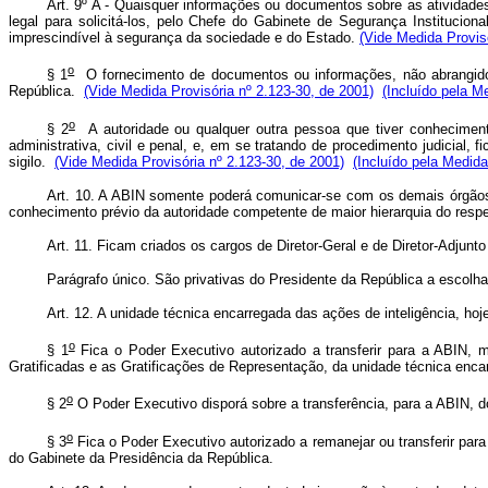
Art. 9º A - Quaisquer informações ou documentos sobre as atividade
legal para solicitá-los, pelo Chefe do Gabinete de Segurança Institucion
imprescindível à segurança da sociedade e do Estado.
(Vide Medida Provis
o
§ 1
O fornecimento de documentos ou informações, não abrangido
República.
(Vide Medida Provisória nº 2.123-30, de 2001)
(Incluído pela M
o
§ 2
A autoridade ou qualquer outra pessoa que tiver conhecimen
administrativa, civil e penal, e, em se tratando de procedimento judicial, f
sigilo.
(Vide Medida Provisória nº 2.123-30, de 2001)
(Incluído pela Medida
Art. 10. A ABIN somente poderá comunicar-se com os demais órgãos d
conhecimento prévio da autoridade competente de maior hierarquia do resp
Art. 11. Ficam criados os cargos de Diretor-Geral e de Diretor-Adjunt
Parágrafo único. São privativas do Presidente da República a escol
Art. 12. A unidade técnica encarregada das ações de inteligência, hoj
o
§ 1
Fica o Poder Executivo autorizado a transferir para a ABIN,
Gratificadas e as Gratificações de Representação, da unidade técnica encar
o
§ 2
O Poder Executivo disporá sobre a transferência, para a ABIN, do
o
§ 3
Fica o Poder Executivo autorizado a remanejar ou transferir par
do Gabinete da Presidência da República.