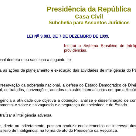
Presidência da República
Casa Civil
Subchefia para Assuntos Jurídicos
o
LEI N
9.883, DE 7 DE DEZEMBRO DE 1999.
Institui o Sistema Brasileiro de Inte
providências.
al decreta e eu sanciono a seguinte Lei:
egra as ações de planejamento e execução das atividades de inteligência do 
reservação da soberania nacional, a defesa do Estado Democrático de Dire
al, os tratados, convenções, acordos e ajustes internacionais em que a Repúbli
gência a atividade que objetiva a obtenção, análise e disseminação de conh
rnamental e sobre a salvaguarda e a segurança da sociedade e do Estado.
alizar a inteligência adversa.
 direta ou indiretamente, possam produzir conhecimentos de interesse das 
sileiro de Inteligência, na forma de ato do Presidente da República.