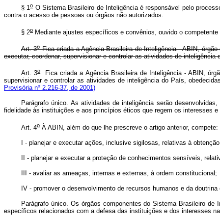
o
§ 1
O Sistema Brasileiro de Inteligência é responsável pelo proces
contra o acesso de pessoas ou órgãos não autorizados.
o
§ 2
Mediante ajustes específicos e convênios, ouvido o competente ó
o
Art. 3
Fica criada a Agência Brasileira de Inteligência - ABIN, órgão
executar, coordenar, supervisionar e controlar as atividades de inteligência
o
Art. 3
Fica criada a Agência Brasileira de Inteligência - ABIN, órgã
supervisionar e controlar as atividades de inteligência do País, obedecida
Provisória nº 2.216-37, de 2001)
Parágrafo único. As atividades de inteligência serão desenvolvidas,
fidelidade às instituições e aos princípios éticos que regem os interesses 
o
Art. 4
À ABIN, além do que lhe prescreve o artigo anterior, compete:
I - planejar e executar ações, inclusive sigilosas, relativas à obte
II - planejar e executar a proteção de conhecimentos sensíveis, rela
III - avaliar as ameaças, internas e externas, à ordem constitucional;
IV - promover o desenvolvimento de recursos humanos e da doutrina de
Parágrafo único. Os órgãos componentes do Sistema Brasileiro de I
específicos relacionados com a defesa das instituições e dos interes