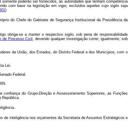
IN somente poderão ser fornecidos, às autoridades que tenham competência
erido com base na legislação em vigor, excluídos aqueles cujo sigilo seja
001)
róprio do Chefe do Gabinete de Segurança Institucional da Presidência da
tigo obriga-se a manter o respectivo sigilo, sob pena de responsabilidade
go de Processo Civil
, devendo qualquer investigação correr, igualmente, sob
oderes da União, dos Estados, do Distrito Federal e dos Municípios, com o
ta Lei.
Senado Federal.
BIN.
 de confiança do Grupo-Direção e Assessoramento Superiores, as Funções
a República.
ligência.
es de inteligência nos orçamentos da Secretaria de Assuntos Estratégicos e