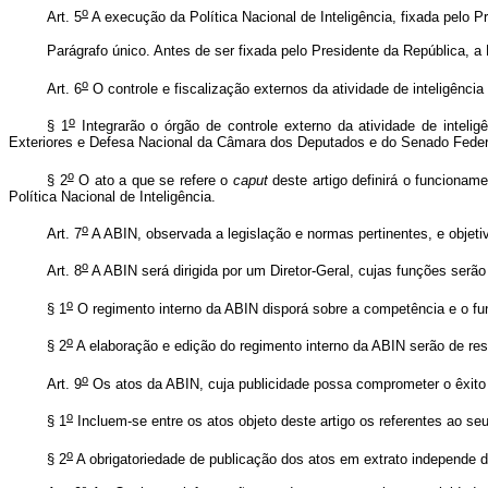
o
Art. 5
A execução da Política Nacional de Inteligência, fixada pelo 
Parágrafo único. Antes de ser fixada pelo Presidente da República, a 
o
Art. 6
O controle e fiscalização externos da atividade de inteligênci
o
§ 1
Integrarão o órgão de controle externo da atividade de inte
Exteriores e Defesa Nacional da Câmara dos Deputados e do Senado Feder
o
§ 2
O ato a que se refere o
caput
deste artigo definirá o funcionam
Política Nacional de Inteligência.
o
Art. 7
A ABIN, observada a legislação e normas pertinentes, e objeti
o
Art. 8
A ABIN será dirigida por um Diretor-Geral, cujas funções serão
o
§ 1
O regimento interno da ABIN disporá sobre a competência e o fu
o
§ 2
A elaboração e edição do regimento interno da ABIN serão de res
o
Art. 9
Os atos da ABIN, cuja publicidade possa comprometer o êxito d
o
§ 1
Incluem-se entre os atos objeto deste artigo os referentes ao se
o
§ 2
A obrigatoriedade de publicação dos atos em extrato independe d