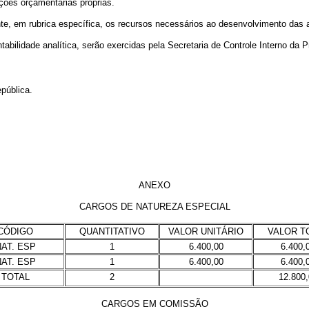
ções orçamentárias próprias.
e, em rubrica específica, os recursos necessários ao desenvolvimento das a
ntabilidade analítica, serão exercidas pela Secretaria de Controle Interno da 
pública.
ANEXO
CARGOS DE NATUREZA ESPECIAL
CÓDIGO
QUANTITATIVO
VALOR UNITÁRIO
VALOR T
AT. ESP
1
6.400,00
6.400,
AT. ESP
1
6.400,00
6.400,
TOTAL
2
12.800,
CARGOS EM COMISSÃO