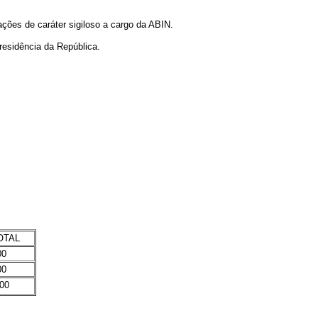
ções de caráter sigiloso a cargo da ABIN.
Presidência da República.
OTAL
00
00
00