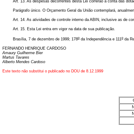
Art. 13. As despesas decorrentes desta Lei correrão à conta das dota
Parágrafo único. O Orçamento Geral da União contemplará, anualment
Art. 14. As atividades de controle interno da ABIN, inclusive as de co
Art. 15. Esta Lei entra em vigor na data de sua publicação.
o
o
Brasília, 7 de dezembro de 1999; 178
da Independência e 111
da Re
FERNANDO HENRIQUE CARDOSO
Amaury Guilherme Bier
Martus Tavares
Alberto Mendes Cardoso
Este texto não substitui o publicado no DOU de 8.12.1999
N
N