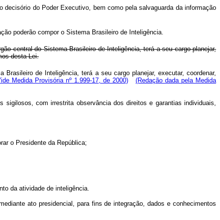
so decisório do Poder Executivo, bem como pela salvaguarda da informação
ção poderão compor o Sistema Brasileiro de Inteligência.
ão central do Sistema Brasileiro de Inteligência, terá a seu cargo planejar,
mos desta Lei.
Brasileiro de Inteligência, terá a seu cargo planejar, executar, coordenar,
Vide Medida Provisória nº 1.999-17, de 2000)
(Redação dada pela Medida
igilosos, com irrestrita observância dos direitos e garantias individuais,
orar o Presidente da República;
o da atividade de inteligência.
ediante ato presidencial, para fins de integração, dados e conhecimentos