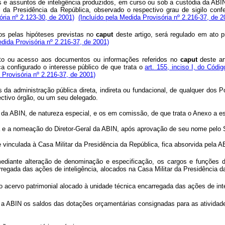
s e assuntos de inteligência produzidos, em curso ou sob a custódia da AB
al da Presidência da República, observado o respectivo grau de sigilo conf
ória nº 2.123-30, de 2001)
(Incluído pela Medida Provisória nº 2.216-37, de 2
s pelas hipóteses previstas no
caput
deste artigo, será regulado em ato p
edida Provisória nº 2.216-37, de 2001)
to ou acesso aos documentos ou informações referidos no
caput
deste ar
ica configurado o interesse público de que trata o
art. 155, inciso I, do Códi
 Provisória nº 2.216-37, de 2001)
a administração pública direta, indireta ou fundacional, de qualquer dos P
ectivo órgão, ou um seu delegado.
o da ABIN, de natureza especial, e os em comissão, de que trata o Anexo a es
ha e a nomeação do Diretor-Geral da ABIN, após aprovação de seu nome pelo 
e vinculada à Casa Militar da Presidência da República, fica absorvida pela A
 mediante alteração de denominação e especificação, os cargos e funções
regada das ações de inteligência, alocados na Casa Militar da Presidência d
 acervo patrimonial alocado à unidade técnica encarregada das ações de inte
a a ABIN os saldos das dotações orçamentárias consignadas para as atividad