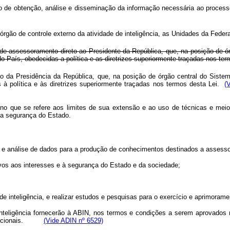
so de obtenção, análise e disseminação da informação necessária ao proces
rgão de controle externo da atividade de inteligência, as Unidades da Federa
 de assessoramento direto ao Presidente da República, que, na posição de órg
 do País, obedecidas a política e as diretrizes superiormente traçadas nos ter
o da Presidência da República, que, na posição de órgão central do Sistema 
s à política e às diretrizes superiormente traçadas nos termos desta Lei.
(
 no que se refere aos limites de sua extensão e ao uso de técnicas e meios s
e a segurança do Estado.
nção e análise de dados para a produção de conhecimentos destinados a assess
tivos aos interesses e à segurança do Estado e da sociedade;
 inteligência, e realizar estudos e pesquisas para o exercício e aprimorament
nteligência fornecerão à ABIN, nos termos e condições a serem aprovados m
ses nacionais.
(Vide ADIN nº 6529)