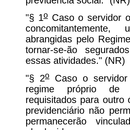
previdência social." (NR)
o
"§ 1
Caso o servidor o
concomitantemente,
abrangidas pelo Regime
tornar-se-ão segurado
essas atividades." (NR)
o
"§ 2
Caso o servidor 
regime próprio de p
requisitados para outro
previdenciário não perm
permanecerão vincul