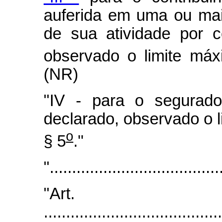
auferida em uma ou mai
de sua atividade por c
observado o limite máx
(NR)
"IV - para o segurado 
declarado, observado o l
o
§ 5
."
"......................................
"Art
.......................................