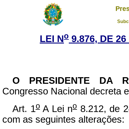
Pres
Subch
o
LEI N
9.876, DE 2
O PRESIDENTE DA 
Congresso Nacional decreta e 
o
o
Art. 1
A Lei n
8.212, de 2
com as seguintes alterações: