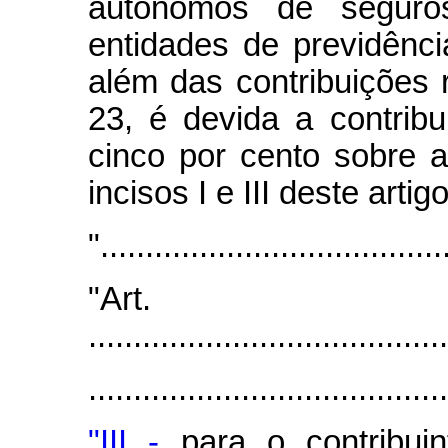
autônomos de seguro
entidades de previdênci
além das contribuições r
23, é devida a contribu
cinco por cento sobre a
incisos I e III deste artig
"......................................
"Art
........................................
.......................................
"III -
para o contribuin