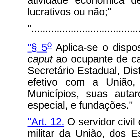
atividade econômica d
lucrativos ou não;"
"......................................
o
"§ 5
Aplica-se o dispo
caput
ao ocupante de ca
Secretário Estadual, Dist
efetivo com a União, 
Municípios, suas auta
especial, e fundações."
"Art. 12.
O servidor civil
militar da União, dos E