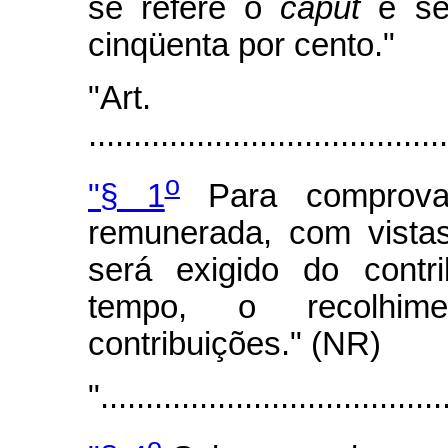
se refere o
caput
e seu
cinqüenta por cento."
"Art
.......................................
o
"§ 1
Para comprovar
remunerada, com vista
será exigido do contri
tempo, o recolhime
contribuições." (NR)
"......................................
o