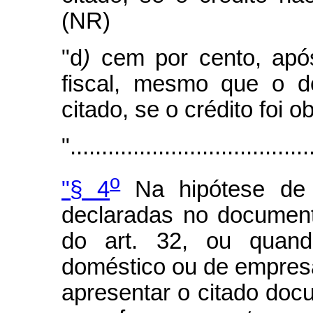
(NR)
"d
)
cem por cento, apó
fiscal, mesmo que o d
citado, se o crédito foi 
"......................................
o
"§ 4
Na hipótese de a
declaradas no document
do art. 32, ou quand
doméstico ou de empres
apresentar o citado doc