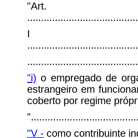
"Art
.......................................
I
........................................
.......................................
"i)
o empregado de organ
estrangeiro em funciona
coberto por regime própri
"......................................
"V -
como contribuinte ind