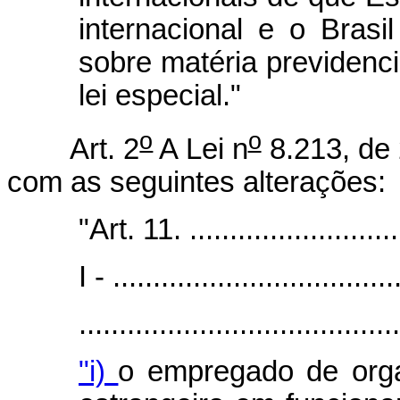
internacional e o Bras
sobre matéria previdenci
lei especial."
o
o
Art. 2
A Lei n
8.213, de 
com as seguintes alterações:
"Art. 11. ............................
I - ...................................
.......................................
"i)
o empregado de organ