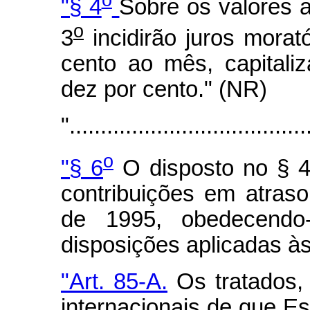
"§ 4
Sobre os valores 
o
3
incidirão juros morató
cento ao mês, capitali
dez por cento." (NR)
"......................................
o
"§ 6
O disposto no § 
contribuições em atraso
de 1995, obedecendo-
disposições aplicadas à
"Art. 85-A.
Os tratados,
internacionais de que E