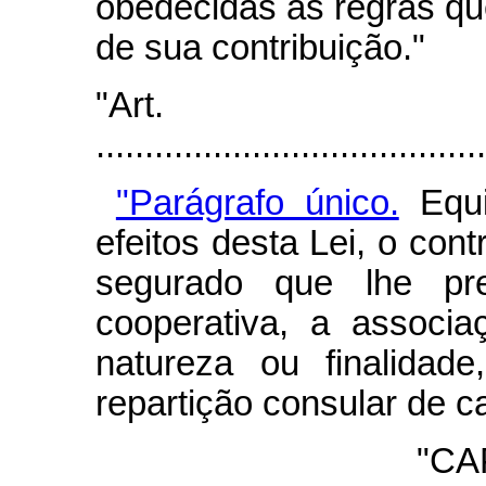
obedecidas as regras qu
de sua contribuição."
"Art
.......................................
"Parágrafo único.
Equi
efeitos desta Lei, o cont
segurado que lhe pr
cooperativa, a associ
natureza ou finalidad
repartição consular de ca
"CA