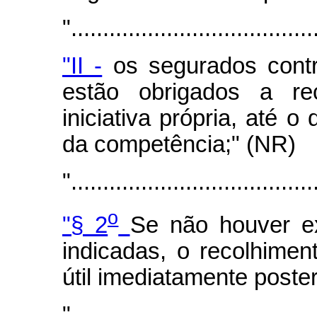
"......................................
"II -
os segurados contrib
estão obrigados a rec
iniciativa própria, até 
da competência;" (NR)
"......................................
o
"§ 2
Se não houver ex
indicadas, o recolhimen
útil imediatamente poster
"......................................