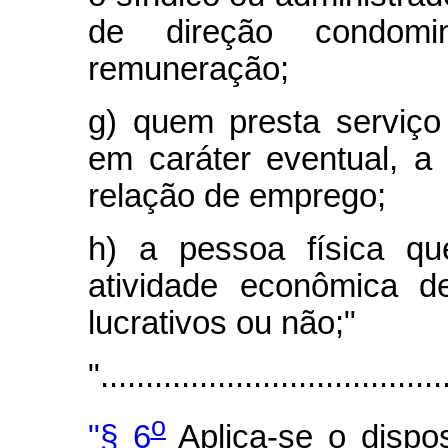
de direção condomi
remuneração;
g) quem presta serviço
em caráter eventual, 
relação de emprego;
h) a pessoa física qu
atividade econômica d
lucrativos ou não;"
"......................................
o
"§ 6
Aplica-se o dispo