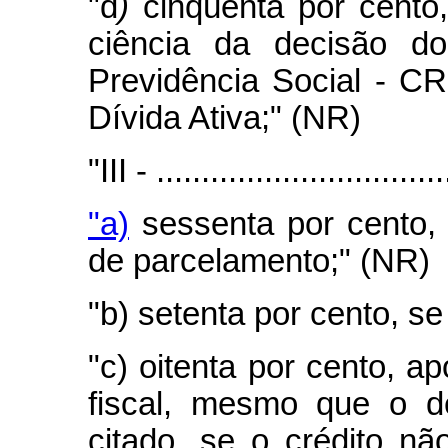
"d
)
cinqüenta por cento,
ciência da decisão d
Previdência Social - C
Dívida Ativa;" (NR)
"III - ................................
"a)
sessenta por cento, 
de parcelamento;" (NR)
"b) setenta por cento, s
"c) oitenta por cento, 
fiscal, mesmo que o d
citado, se o crédito nã